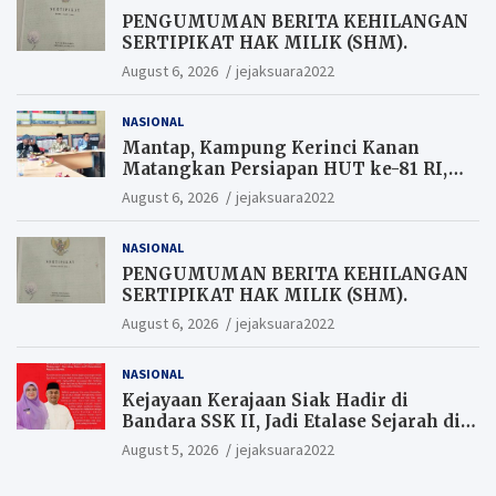
PENGUMUMAN BERITA KEHILANGAN
SERTIPIKAT HAK MILIK (SHM).
August 6, 2026
jejaksuara2022
NASIONAL
Mantap, Kampung Kerinci Kanan
Matangkan Persiapan HUT ke-81 RI,
Warga yang ikut Upacara
August 6, 2026
jejaksuara2022
Berkesempatan Raih Hadiah
NASIONAL
PENGUMUMAN BERITA KEHILANGAN
SERTIPIKAT HAK MILIK (SHM).
August 6, 2026
jejaksuara2022
NASIONAL
Kejayaan Kerajaan Siak Hadir di
Bandara SSK II, Jadi Etalase Sejarah di
Gerbang Riau
August 5, 2026
jejaksuara2022