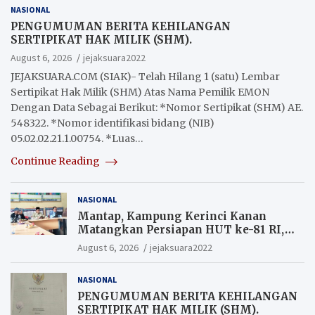
NASIONAL
PENGUMUMAN BERITA KEHILANGAN
SERTIPIKAT HAK MILIK (SHM).
August 6, 2026
jejaksuara2022
JEJAKSUARA.COM (SIAK)- Telah Hilang 1 (satu) Lembar
Sertipikat Hak Milik (SHM) Atas Nama Pemilik EMON
Dengan Data Sebagai Berikut: *Nomor Sertipikat (SHM) AE.
548322. *Nomor identifikasi bidang (NIB)
05.02.02.21.1.00754. *Luas…
Continue Reading
NASIONAL
Mantap, Kampung Kerinci Kanan
Matangkan Persiapan HUT ke-81 RI,
Warga yang ikut Upacara
August 6, 2026
jejaksuara2022
Berkesempatan Raih Hadiah
NASIONAL
PENGUMUMAN BERITA KEHILANGAN
SERTIPIKAT HAK MILIK (SHM).