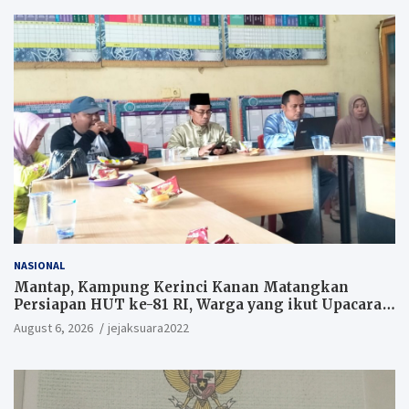
NASIONAL
Mantap, Kampung Kerinci Kanan Matangkan
Persiapan HUT ke-81 RI, Warga yang ikut Upacara
Berkesempatan Raih Hadiah
August 6, 2026
jejaksuara2022