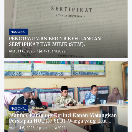
NASIONAL
PENGUMUMAN BERITA KEHILANGAN
SERTIPIKAT HAK MILIK (SHM).
August 6, 2026
jejaksuara2022
NASIONAL
Mantap, Kampung Kerinci Kanan Matangkan
Persiapan HUT ke-81 RI, Warga yang ikut
Upacara Berkesempatan Raih Hadiah
August 6, 2026
jejaksuara2022