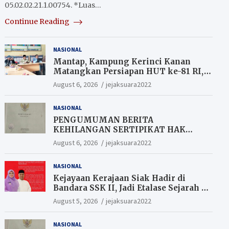
05.02.02.21.1.00754. *Luas…
Continue Reading
NASIONAL
Mantap, Kampung Kerinci Kanan
Matangkan Persiapan HUT ke-81 RI,
Warga yang ikut Upacara
August 6, 2026
jejaksuara2022
Berkesempatan Raih Hadiah
NASIONAL
PENGUMUMAN BERITA
KEHILANGAN SERTIPIKAT HAK
MILIK (SHM).
August 6, 2026
jejaksuara2022
NASIONAL
Kejayaan Kerajaan Siak Hadir di
Bandara SSK II, Jadi Etalase Sejarah di
Gerbang Riau
August 5, 2026
jejaksuara2022
NASIONAL