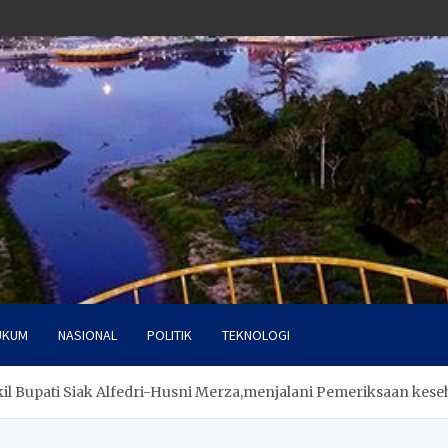
UKUM
NASIONAL
POLITIK
TEKNOLOGI
il Bupati Siak Alfedri-Husni Merza,menjalani Pemeriksaan kese