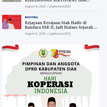
KEHILANGAN SERTIPIKAT HAK
MILIK (SHM).
August 6, 2026
jejaksuara2022
NASIONAL
Kejayaan Kerajaan Siak Hadir di
Bandara SSK II, Jadi Etalase Sejarah di
Gerbang Riau
August 5, 2026
jejaksuara2022