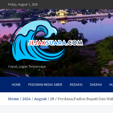
Skip
Friday, August 7, 2026
to
content
Cepat, Lugas Terpercaya
HOME
PEDOMAN MEDIA SIBER
REDAKSI
DAERAH
H
Home
2024
August
29
Perdana,Paslon Bupati Dan Wak