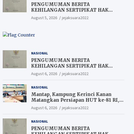
PENGUMUMAN BERITA
KEHILANGAN SERTIPIKAT HAK
MILIK (SHM).
August 5, 2026
jejaksuara2022
NASIONAL
PENGUMUMAN BERITA
KEHILANGAN SERTIPIKAT HAK
MILIK (SHM).
August 6, 2026
jejaksuara2022
NASIONAL
Mantap, Kampung Kerinci Kanan
Matangkan Persiapan HUT ke-81 RI,
Warga yang ikut Upacara
August 6, 2026
jejaksuara2022
Berkesempatan Raih Hadiah
NASIONAL
PENGUMUMAN BERITA