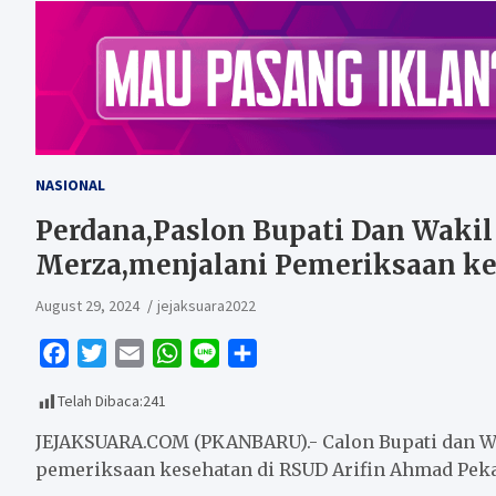
NASIONAL
Perdana,Paslon Bupati Dan Wakil 
Merza,menjalani Pemeriksaan k
August 29, 2024
jejaksuara2022
F
T
E
W
L
S
a
w
m
h
i
h
Telah Dibaca:
241
c
i
a
a
n
a
e
t
i
t
e
r
JEJAKSUARA.COM (PKANBARU).- Calon Bupati dan Wak
b
t
l
s
e
pemeriksaan kesehatan di RSUD Arifin Ahmad Pekan