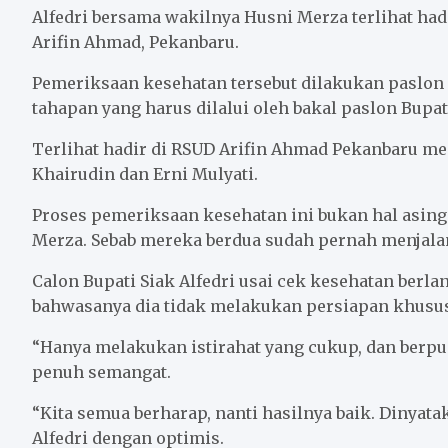
o
e
A
Alfedri bersama wakilnya Husni Merza terlihat hadi
o
r
p
Arifin Ahmad, Pekanbaru.
k
p
Pemeriksaan kesehatan tersebut dilakukan paslon B
tahapan yang harus dilalui oleh bakal paslon Bupat
Terlihat hadir di RSUD Arifin Ahmad Pekanbaru me
Khairudin dan Erni Mulyati.
Proses pemeriksaan kesehatan ini bukan hal asing 
Merza. Sebab mereka berdua sudah pernah menjalan
Calon Bupati Siak Alfedri usai cek kesehatan ber
bahwasanya dia tidak melakukan persiapan khusus
“Hanya melakukan istirahat yang cukup, dan berpua
penuh semangat.
“Kita semua berharap, nanti hasilnya baik. Dinyata
Alfedri dengan optimis.