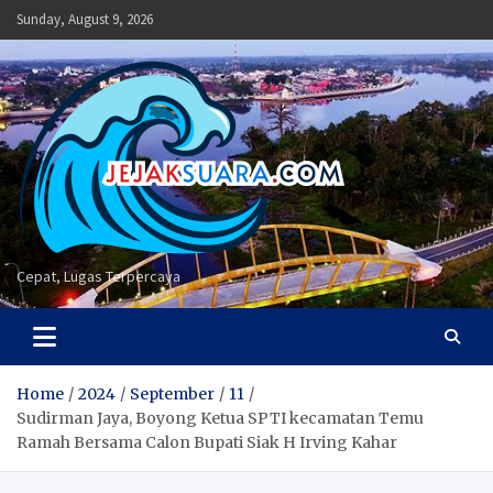
Skip
Sunday, August 9, 2026
to
content
Cepat, Lugas Terpercaya
Home
2024
September
11
Sudirman Jaya, Boyong Ketua SPTI kecamatan Temu
Ramah Bersama Calon Bupati Siak H Irving Kahar