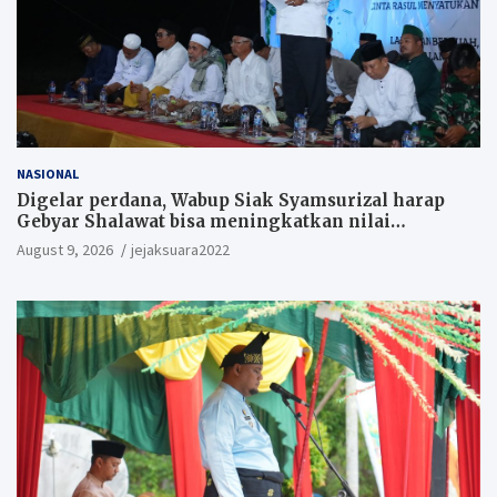
NASIONAL
Digelar perdana, Wabup Siak Syamsurizal harap
Gebyar Shalawat bisa meningkatkan nilai
keagamaan ditengah-tengah masyarakat.
August 9, 2026
jejaksuara2022