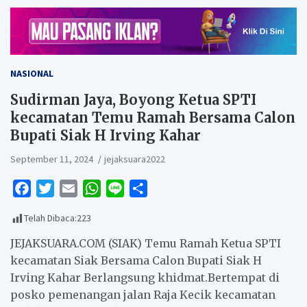
NASIONAL
Sudirman Jaya, Boyong Ketua SPTI
kecamatan Temu Ramah Bersama Calon
Bupati Siak H Irving Kahar
September 11, 2024
jejaksuara2022
F
T
E
W
L
S
a
w
m
h
i
h
Telah Dibaca:
223
c
i
a
a
n
a
e
t
i
t
e
r
JEJAKSUARA.COM (SIAK) Temu Ramah Ketua SPTI
b
t
l
s
e
kecamatan Siak Bersama Calon Bupati Siak H
Irving Kahar Berlangsung khidmat.Bertempat di
o
e
A
posko pemenangan jalan Raja Kecik kecamatan
o
r
p