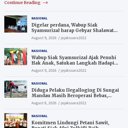
Continue Reading
NASIONAL
Digelar perdana, Wabup Siak
Syamsurizal harap Gebyar Shalawat
bisa meningkatkan nilai keagamaan
August 9, 2026
jejaksuara2022
ditengah-tengah masyarakat.
NASIONAL
Wabup Siak Syamsurizal Ajak Penuhi
Hak Anak, Satukan Langkah Hadapi
Tantangan Daerah
August 9, 2026
jejaksuara2022
NASIONAL
Diduga Pelaku Ilegalloging Di Sungai
Mandau Masih Beroperasi Bebas,
Masyarakat Minta Aparat Penegak
August 8, 2026
jejaksuara2022
Hukum Segera Tangkap Aktor Dan
Pengurus.
NASIONAL
Komitmen Lindungi Petani Sawit,