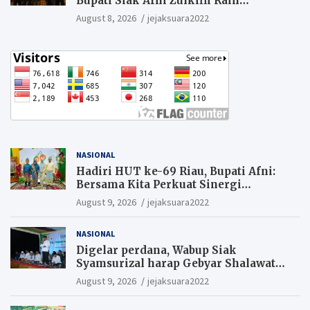
Bupati Siak Afni Zulkifli Raih
Penghargaan SIEXPO 2026
August 8, 2026
jejaksuara2022
NASIONAL
Hadiri HUT ke-69 Riau, Bupati Afni:
Bersama Kita Perkuat Sinergi
Pembangunan
August 9, 2026
jejaksuara2022
NASIONAL
Digelar perdana, Wabup Siak
Syamsurizal harap Gebyar Shalawat
bisa meningkatkan nilai keagamaan
August 9, 2026
jejaksuara2022
ditengah-tengah masyarakat.