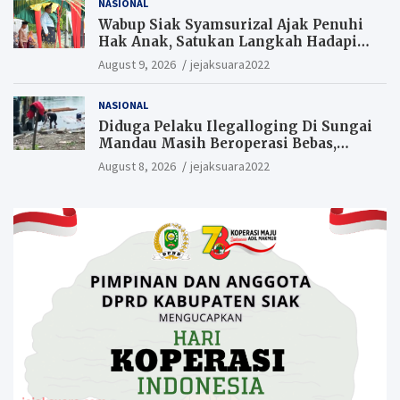
NASIONAL
Wabup Siak Syamsurizal Ajak Penuhi
Hak Anak, Satukan Langkah Hadapi
Tantangan Daerah
August 9, 2026
jejaksuara2022
NASIONAL
Diduga Pelaku Ilegalloging Di Sungai
Mandau Masih Beroperasi Bebas,
Masyarakat Minta Aparat Penegak
August 8, 2026
jejaksuara2022
Hukum Segera Tangkap Aktor Dan
Pengurus.