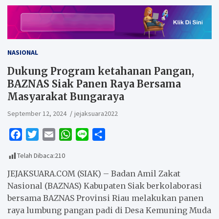
NASIONAL
Dukung Program ketahanan Pangan,
BAZNAS Siak Panen Raya Bersama
Masyarakat Bungaraya
September 12, 2024
jejaksuara2022
F
T
E
W
L
S
a
w
m
h
i
h
Telah Dibaca:
210
c
i
a
a
n
a
e
t
i
t
e
r
JEJAKSUARA.COM (SIAK) – Badan Amil Zakat
b
t
l
s
e
Nasional (BAZNAS) Kabupaten Siak berkolaborasi
bersama BAZNAS Provinsi Riau melakukan panen
o
e
A
raya lumbung pangan padi di Desa Kemuning Muda
o
r
p