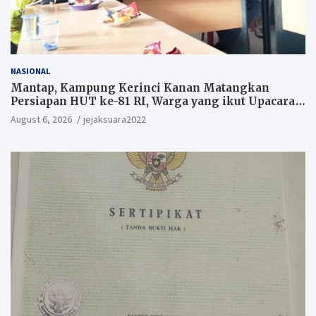
NASIONAL
Mantap, Kampung Kerinci Kanan Matangkan
Persiapan HUT ke-81 RI, Warga yang ikut Upacara
Berkesempatan Raih Hadiah
August 6, 2026
jejaksuara2022