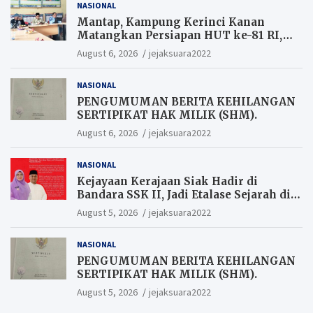
NASIONAL
Mantap, Kampung Kerinci Kanan
Matangkan Persiapan HUT ke-81 RI,
Warga yang ikut Upacara
August 6, 2026
jejaksuara2022
Berkesempatan Raih Hadiah
NASIONAL
PENGUMUMAN BERITA KEHILANGAN
SERTIPIKAT HAK MILIK (SHM).
August 6, 2026
jejaksuara2022
NASIONAL
Kejayaan Kerajaan Siak Hadir di
Bandara SSK II, Jadi Etalase Sejarah di
Gerbang Riau
August 5, 2026
jejaksuara2022
NASIONAL
PENGUMUMAN BERITA KEHILANGAN
SERTIPIKAT HAK MILIK (SHM).
August 5, 2026
jejaksuara2022