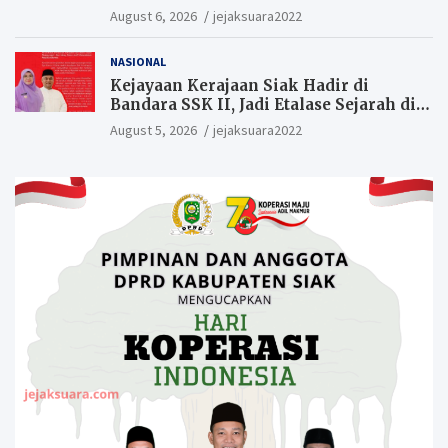
August 6, 2026
jejaksuara2022
NASIONAL
Kejayaan Kerajaan Siak Hadir di
Bandara SSK II, Jadi Etalase Sejarah di
Gerbang Riau
August 5, 2026
jejaksuara2022