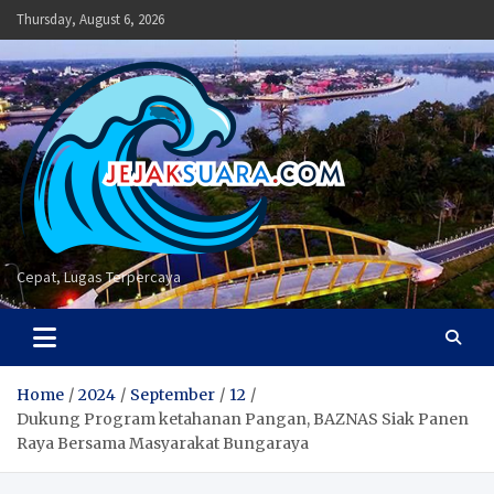
Skip
Thursday, August 6, 2026
to
content
Cepat, Lugas Terpercaya
Home
2024
September
12
Dukung Program ketahanan Pangan, BAZNAS Siak Panen
Raya Bersama Masyarakat Bungaraya