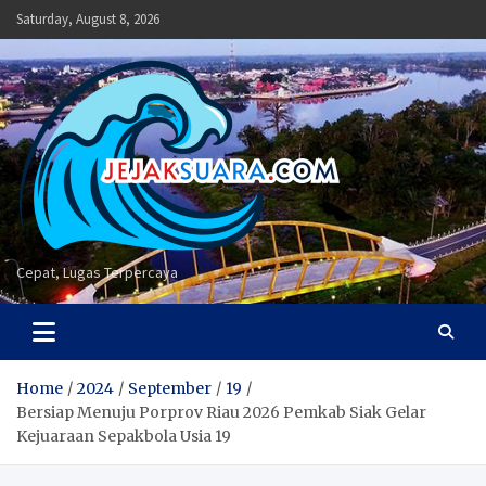
Skip
Saturday, August 8, 2026
to
content
Cepat, Lugas Terpercaya
Home
2024
September
19
Bersiap Menuju Porprov Riau 2026 Pemkab Siak Gelar
Kejuaraan Sepakbola Usia 19