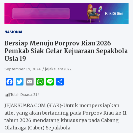
NASIONAL
Bersiap Menuju Porprov Riau 2026
Pemkab Siak Gelar Kejuaraan Sepakbola
Usia 19
September 19, 2024
jejaksuara2022
F
T
E
W
L
S
a
w
m
h
i
h
Telah Dibaca:
214
c
i
a
a
n
a
e
t
i
t
e
r
JEJAKSUARA.COM (SIAK)-Untuk mempersiapkan
b
t
l
s
e
atlet yang akan bertanding pada Porprov Riau ke-11
tahun 2026 mendatang khususnya pada Cabang
o
e
A
Olahraga (Cabor) Sepakbola.
o
r
p