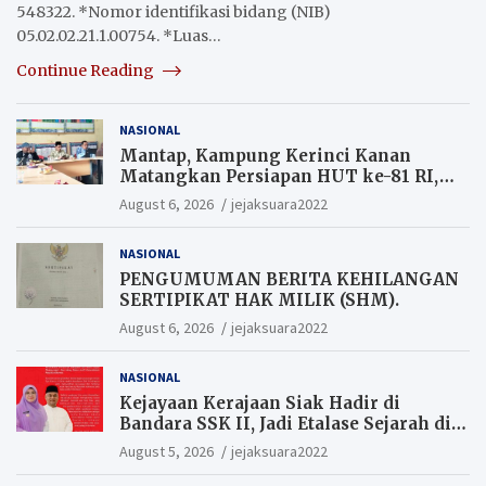
548322. *Nomor identifikasi bidang (NIB)
05.02.02.21.1.00754. *Luas…
Continue Reading
NASIONAL
Mantap, Kampung Kerinci Kanan
Matangkan Persiapan HUT ke-81 RI,
Warga yang ikut Upacara
August 6, 2026
jejaksuara2022
Berkesempatan Raih Hadiah
NASIONAL
PENGUMUMAN BERITA KEHILANGAN
SERTIPIKAT HAK MILIK (SHM).
August 6, 2026
jejaksuara2022
NASIONAL
Kejayaan Kerajaan Siak Hadir di
Bandara SSK II, Jadi Etalase Sejarah di
Gerbang Riau
August 5, 2026
jejaksuara2022