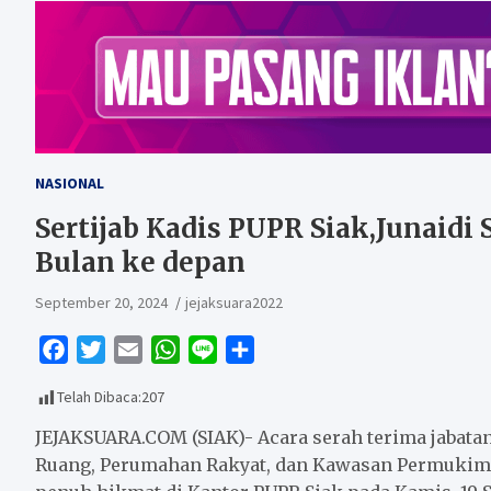
NASIONAL
Sertijab Kadis PUPR Siak,Junaidi
Bulan ke depan
September 20, 2024
jejaksuara2022
F
T
E
W
L
S
a
w
m
h
i
h
Telah Dibaca:
207
c
i
a
a
n
a
e
t
i
t
e
r
JEJAKSUARA.COM (SIAK)- Acara serah terima jabatan
b
t
l
s
e
Ruang, Perumahan Rakyat, dan Kawasan Permukima