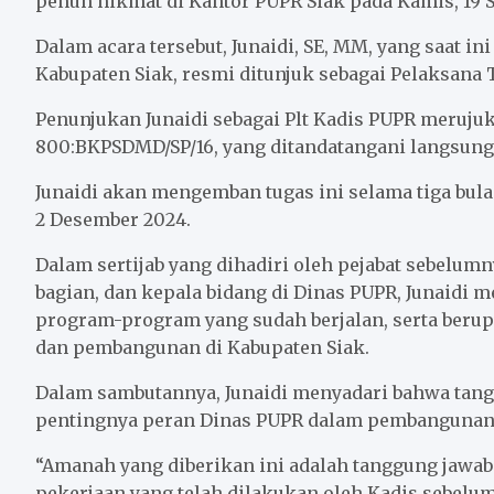
penuh hikmat di Kantor PUPR Siak pada Kamis, 19 
o
e
A
o
r
p
Dalam acara tersebut, Junaidi, SE, MM, yang saat i
k
p
Kabupaten Siak, resmi ditunjuk sebagai Pelaksana T
Penunjukan Junaidi sebagai Plt Kadis PUPR merujuk
800:BKPSDMD/SP/16, yang ditandatangani langsung o
Junaidi akan mengemban tugas ini selama tiga bula
2 Desember 2024.
Dalam sertijab yang dihadiri oleh pejabat sebelumny
bagian, dan kepala bidang di Dinas PUPR, Junaid
program-program yang sudah berjalan, serta berup
dan pembangunan di Kabupaten Siak.
Dalam sambutannya, Junaidi menyadari bahwa tang
pentingnya peran Dinas PUPR dalam pembangunan in
“Amanah yang diberikan ini adalah tanggung jawab
pekerjaan yang telah dilakukan oleh Kadis sebelu