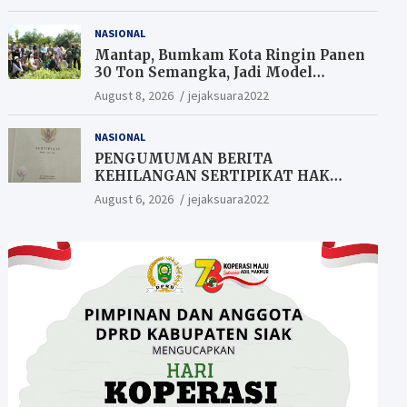
NASIONAL
Mantap, Bumkam Kota Ringin Panen
30 Ton Semangka, Jadi Model
Ketahanan Pangan Siak.
August 8, 2026
jejaksuara2022
NASIONAL
PENGUMUMAN BERITA
KEHILANGAN SERTIPIKAT HAK
MILIK (SHM).
August 6, 2026
jejaksuara2022