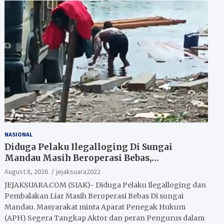
NASIONAL
Diduga Pelaku Ilegalloging Di Sungai
Mandau Masih Beroperasi Bebas,
Masyarakat Minta Aparat Penegak Hukum
August 8, 2026
jejaksuara2022
Segera Tangkap Aktor Dan Pengurus.
JEJAKSUARA.COM (SIAK)- Diduga Pelaku Ilegalloging dan
Pembalakan Liar Masih Beroperasi Bebas Di sungai
Mandau. Masyarakat minta Aparat Penegak Hukum
(APH) Segera Tangkap Aktor dan peran Pengurus dalam