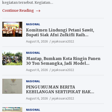
kegiatan tersebut. Kegiatan…
Continue Reading
NASIONAL
Komitmen Lindungi Petani Sawit,
Bupati Siak Afni Zulkifli Raih
Penghargaan SIEXPO 2026
August 8, 2026
jejaksuara2022
NASIONAL
Mantap, Bumkam Kota Ringin Panen
30 Ton Semangka, Jadi Model
Ketahanan Pangan Siak.
August 8, 2026
jejaksuara2022
NASIONAL
PENGUMUMAN BERITA
KEHILANGAN SERTIPIKAT HAK
MILIK (SHM).
August 6, 2026
jejaksuara2022
NASIONAL