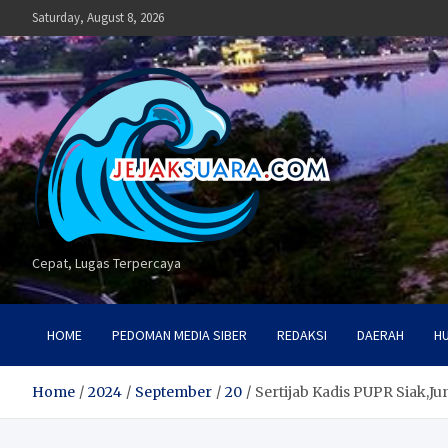
Skip
Saturday, August 8, 2026
to
content
Cepat, Lugas Terpercaya
HOME
PEDOMAN MEDIA SIBER
REDAKSI
DAERAH
H
Home
2024
September
20
Sertijab Kadis PUPR Siak,Ju