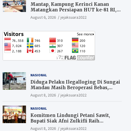
Mantap, Kampung Kerinci Kanan
Matangkan Persiapan HUT ke-81 RI,
Warga yang ikut Upacara
August 6, 2026
jejaksuara2022
Berkesempatan Raih Hadiah
NASIONAL
Diduga Pelaku Ilegalloging Di Sungai
Mandau Masih Beroperasi Bebas,
Masyarakat Minta Aparat Penegak
August 8, 2026
jejaksuara2022
Hukum Segera Tangkap Aktor Dan
Pengurus.
NASIONAL
Komitmen Lindungi Petani Sawit,
Bupati Siak Afni Zulkifli Raih
Penghargaan SIEXPO 2026
August 8, 2026
jejaksuara2022