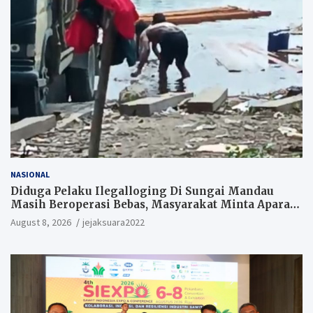
NASIONAL
Diduga Pelaku Ilegalloging Di Sungai Mandau
Masih Beroperasi Bebas, Masyarakat Minta Aparat
Penegak Hukum Segera Tangkap Aktor Dan
August 8, 2026
jejaksuara2022
Pengurus.