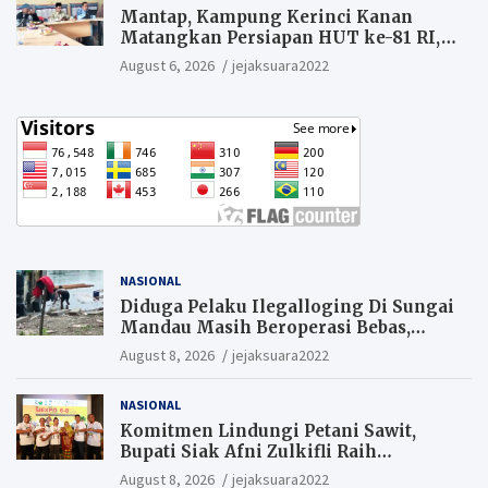
Mantap, Kampung Kerinci Kanan
Matangkan Persiapan HUT ke-81 RI,
Warga yang ikut Upacara
August 6, 2026
jejaksuara2022
Berkesempatan Raih Hadiah
NASIONAL
Diduga Pelaku Ilegalloging Di Sungai
Mandau Masih Beroperasi Bebas,
Masyarakat Minta Aparat Penegak
August 8, 2026
jejaksuara2022
Hukum Segera Tangkap Aktor Dan
Pengurus.
NASIONAL
Komitmen Lindungi Petani Sawit,
Bupati Siak Afni Zulkifli Raih
Penghargaan SIEXPO 2026
August 8, 2026
jejaksuara2022