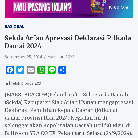
NASIONAL
Sekda Arfan Apresasi Deklarasi Pilkada
Damai 2024
September 25, 2024
jejaksuara2022
F
T
E
W
L
S
a
w
m
h
i
h
Telah Dibaca:
209
c
i
a
a
n
a
e
t
i
t
e
r
JEJAKSUARA.COM(Pekanbaru) —Sekretaris Daerah
b
t
l
s
e
(Sekda) Kabupaten Siak Arfan Usman mengapresasi
Deklarasi Pemilihan Kepala Daerah (Pilkada)
o
e
A
damai Provinsi Riau 2024. Kegiatan ini di
o
r
p
selenggarakan Kepolisaian Daerah (Polda) Riau, di
k
p
Ballroom SKA CO EX, Pekanbaru, Selasa (24/9/2024).