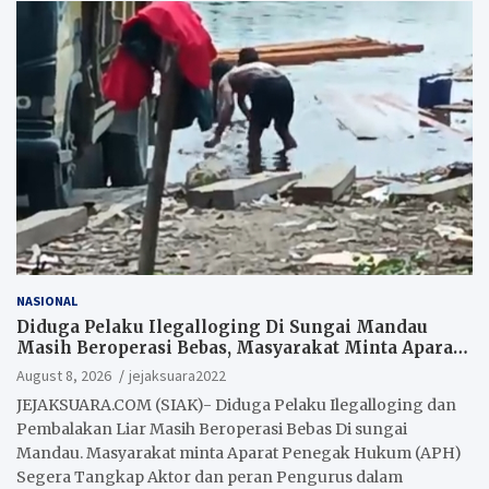
NASIONAL
Diduga Pelaku Ilegalloging Di Sungai Mandau
Masih Beroperasi Bebas, Masyarakat Minta Aparat
Penegak Hukum Segera Tangkap Aktor Dan
August 8, 2026
jejaksuara2022
Pengurus.
JEJAKSUARA.COM (SIAK)- Diduga Pelaku Ilegalloging dan
Pembalakan Liar Masih Beroperasi Bebas Di sungai
Mandau. Masyarakat minta Aparat Penegak Hukum (APH)
Segera Tangkap Aktor dan peran Pengurus dalam