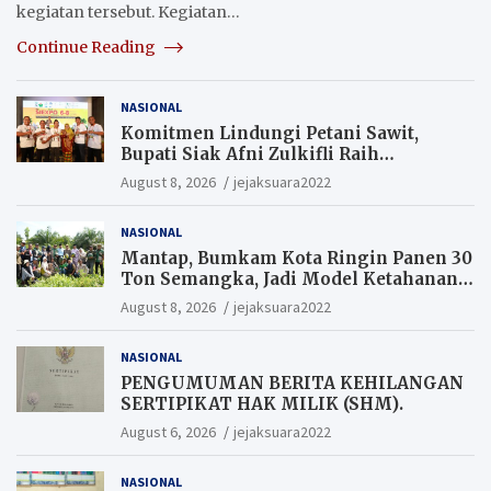
kegiatan tersebut. Kegiatan…
Continue Reading
NASIONAL
Komitmen Lindungi Petani Sawit,
Bupati Siak Afni Zulkifli Raih
Penghargaan SIEXPO 2026
August 8, 2026
jejaksuara2022
NASIONAL
Mantap, Bumkam Kota Ringin Panen 30
Ton Semangka, Jadi Model Ketahanan
Pangan Siak.
August 8, 2026
jejaksuara2022
NASIONAL
PENGUMUMAN BERITA KEHILANGAN
SERTIPIKAT HAK MILIK (SHM).
August 6, 2026
jejaksuara2022
NASIONAL