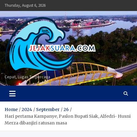
Skip
Thursday, August 6, 2026
to
content
Cepat, Lugas Terpercaya
Home
2024
September
26
Hari pertama Kampanye, Paslon Bupati Siak, Alfedri- Husni
Merza dibanjiri ratusan masa