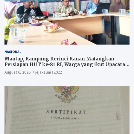
NASIONAL
Mantap, Kampung Kerinci Kanan Matangkan
Persiapan HUT ke-81 RI, Warga yang ikut Upacara
Berkesempatan Raih Hadiah
August 6, 2026
jejaksuara2022