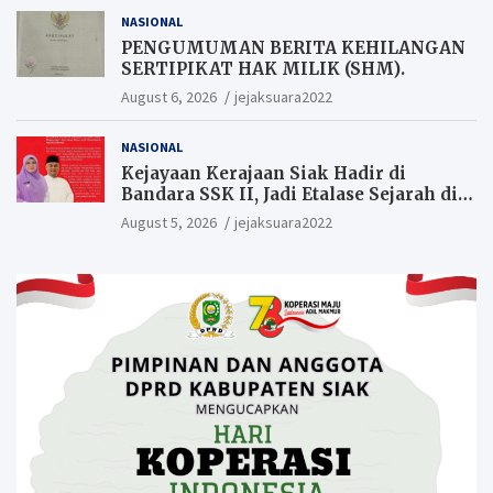
NASIONAL
PENGUMUMAN BERITA KEHILANGAN
SERTIPIKAT HAK MILIK (SHM).
August 6, 2026
jejaksuara2022
NASIONAL
Kejayaan Kerajaan Siak Hadir di
Bandara SSK II, Jadi Etalase Sejarah di
Gerbang Riau
August 5, 2026
jejaksuara2022