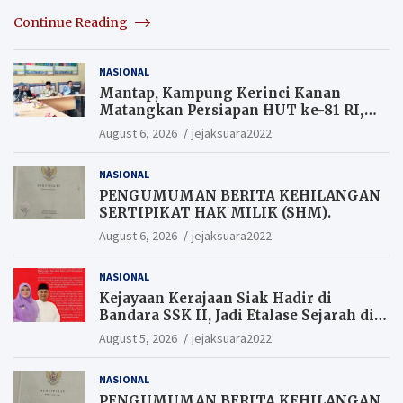
Continue Reading
NASIONAL
Mantap, Kampung Kerinci Kanan
Matangkan Persiapan HUT ke-81 RI,
Warga yang ikut Upacara
August 6, 2026
jejaksuara2022
Berkesempatan Raih Hadiah
NASIONAL
PENGUMUMAN BERITA KEHILANGAN
SERTIPIKAT HAK MILIK (SHM).
August 6, 2026
jejaksuara2022
NASIONAL
Kejayaan Kerajaan Siak Hadir di
Bandara SSK II, Jadi Etalase Sejarah di
Gerbang Riau
August 5, 2026
jejaksuara2022
NASIONAL
PENGUMUMAN BERITA KEHILANGAN