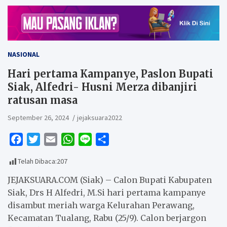
NASIONAL
Hari pertama Kampanye, Paslon Bupati
Siak, Alfedri- Husni Merza dibanjiri
ratusan masa
September 26, 2024
jejaksuara2022
F
T
E
W
L
S
a
w
m
h
i
h
Telah Dibaca:
207
c
i
a
a
n
a
e
t
i
t
e
r
JEJAKSUARA.COM (Siak) – Calon Bupati Kabupaten
b
t
l
s
e
Siak, Drs H Alfedri, M.Si hari pertama kampanye
disambut meriah warga Kelurahan Perawang,
o
e
A
Kecamatan Tualang, Rabu (25/9). Calon berjargon
o
r
p