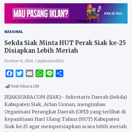
NASIONAL
Sekda Siak Minta HUT Perak Siak ke-25
Disiapkan Lebih Meriah
October 8, 2024
jejaksuara2022
F
T
E
W
L
S
a
w
m
h
i
h
Telah Dibaca:
188
c
i
a
a
n
a
e
t
i
t
e
r
JEJAKSUARA.COM (SIAK)– Sekretaris Daerah (Sekda)
b
t
l
s
e
Kabupaten Siak, Arfan Usman, mengimbau
Organisasi Perangkat Daerah (OPD) yang terlibat di
o
e
A
kepanitiaan Hari Ulang Tahun (HUT) Kabupaten
o
r
p
Siak ke-25 agar mempersiapkan acara lebih meriah
k
p