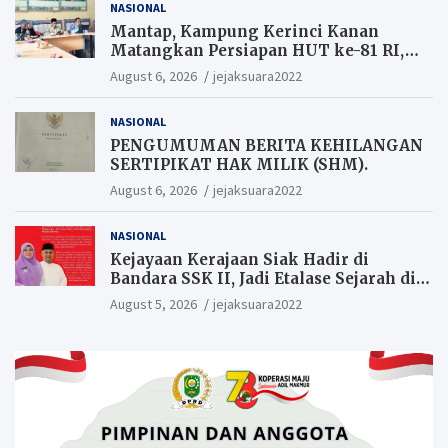
NASIONAL
Mantap, Kampung Kerinci Kanan
Matangkan Persiapan HUT ke-81 RI,
Warga yang ikut Upacara
August 6, 2026
jejaksuara2022
Berkesempatan Raih Hadiah
NASIONAL
PENGUMUMAN BERITA KEHILANGAN
SERTIPIKAT HAK MILIK (SHM).
August 6, 2026
jejaksuara2022
NASIONAL
Kejayaan Kerajaan Siak Hadir di
Bandara SSK II, Jadi Etalase Sejarah di
Gerbang Riau
August 5, 2026
jejaksuara2022