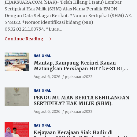
JEJAKSUARA.COM (SIAK)- Telah Hilang 1 (satu) Lembar
Sertipikat Hak Milik (SHM) Atas Nama Pemilik EMON
Dengan Data Sebagai Berikut: *Nomor Sertipikat (SHM) AE.
548322. *Nomor identifikasi bidang (NIB)
05.02.02.21.1.00754. *Luas…
Continue Reading
NASIONAL
Mantap, Kampung Kerinci Kanan
Matangkan Persiapan HUT ke-81 RI,
Warga yang ikut Upacara
August 6, 2026
jejaksuara2022
Berkesempatan Raih Hadiah
NASIONAL
PENGUMUMAN BERITA KEHILANGAN
SERTIPIKAT HAK MILIK (SHM).
August 6, 2026
jejaksuara2022
NASIONAL
Kejayaan Kerajaan Siak Hadir di