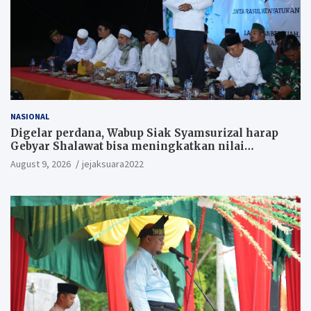
NASIONAL
Digelar perdana, Wabup Siak Syamsurizal harap
Gebyar Shalawat bisa meningkatkan nilai
keagamaan ditengah-tengah masyarakat.
August 9, 2026
jejaksuara2022