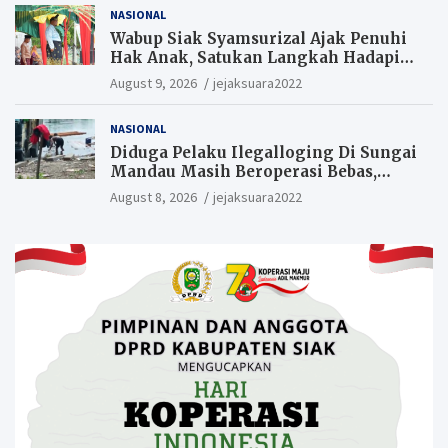
NASIONAL
Wabup Siak Syamsurizal Ajak Penuhi
Hak Anak, Satukan Langkah Hadapi
Tantangan Daerah
August 9, 2026
jejaksuara2022
NASIONAL
Diduga Pelaku Ilegalloging Di Sungai
Mandau Masih Beroperasi Bebas,
Masyarakat Minta Aparat Penegak
August 8, 2026
jejaksuara2022
Hukum Segera Tangkap Aktor Dan
Pengurus.