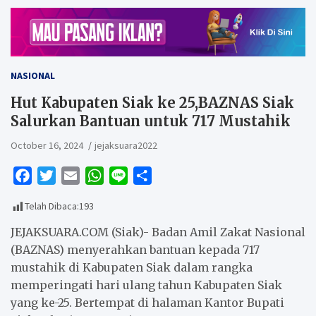
NASIONAL
Hut Kabupaten Siak ke 25,BAZNAS Siak
Salurkan Bantuan untuk 717 Mustahik
October 16, 2024
jejaksuara2022
F
T
E
W
L
S
a
w
m
h
i
h
Telah Dibaca:
193
c
i
a
a
n
a
e
t
i
t
e
r
JEJAKSUARA.COM (Siak)- Badan Amil Zakat Nasional
b
t
l
s
e
(BAZNAS) menyerahkan bantuan kepada 717
mustahik di Kabupaten Siak dalam rangka
o
e
A
memperingati hari ulang tahun Kabupaten Siak
o
r
p
yang ke-25. Bertempat di halaman Kantor Bupati
k
p