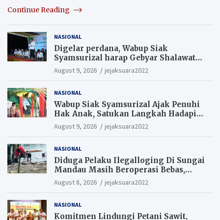
Continue Reading
NASIONAL
Digelar perdana, Wabup Siak
Syamsurizal harap Gebyar Shalawat
bisa meningkatkan nilai keagamaan
August 9, 2026
jejaksuara2022
ditengah-tengah masyarakat.
NASIONAL
Wabup Siak Syamsurizal Ajak Penuhi
Hak Anak, Satukan Langkah Hadapi
Tantangan Daerah
August 9, 2026
jejaksuara2022
NASIONAL
Diduga Pelaku Ilegalloging Di Sungai
Mandau Masih Beroperasi Bebas,
Masyarakat Minta Aparat Penegak
August 8, 2026
jejaksuara2022
Hukum Segera Tangkap Aktor Dan
Pengurus.
NASIONAL
Komitmen Lindungi Petani Sawit,