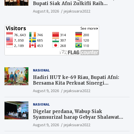
Bupati Siak Afni Zulkifli Raih
Penghargaan SIEXPO 2026
August 8, 2026
jejaksuara2022
NASIONAL
Hadiri HUT ke-69 Riau, Bupati Afni:
Bersama Kita Perkuat Sinergi
Pembangunan
August 9, 2026
jejaksuara2022
NASIONAL
Digelar perdana, Wabup Siak
Syamsurizal harap Gebyar Shalawat
bisa meningkatkan nilai keagamaan
August 9, 2026
jejaksuara2022
ditengah-tengah masyarakat.