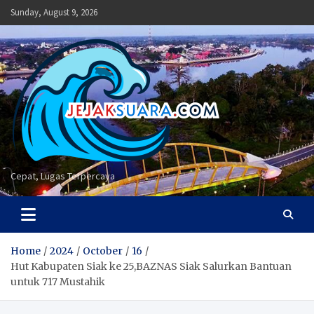
Skip
Sunday, August 9, 2026
to
content
Cepat, Lugas Terpercaya
Home
2024
October
16
Hut Kabupaten Siak ke 25,BAZNAS Siak Salurkan Bantuan
untuk 717 Mustahik