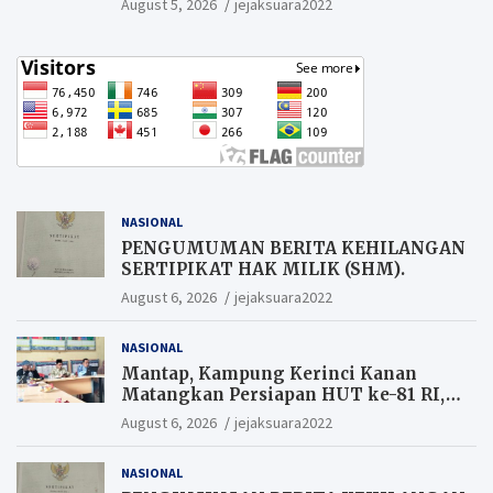
August 5, 2026
jejaksuara2022
NASIONAL
PENGUMUMAN BERITA KEHILANGAN
SERTIPIKAT HAK MILIK (SHM).
August 6, 2026
jejaksuara2022
NASIONAL
Mantap, Kampung Kerinci Kanan
Matangkan Persiapan HUT ke-81 RI,
Warga yang ikut Upacara
August 6, 2026
jejaksuara2022
Berkesempatan Raih Hadiah
NASIONAL