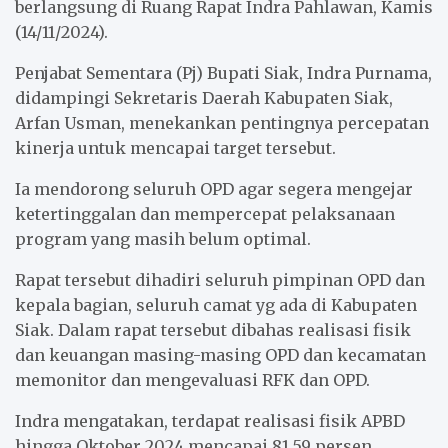
berlangsung di Ruang Rapat Indra Pahlawan, Kamis
k
p
(14/11/2024).
Penjabat Sementara (Pj) Bupati Siak, Indra Purnama,
didampingi Sekretaris Daerah Kabupaten Siak,
Arfan Usman, menekankan pentingnya percepatan
kinerja untuk mencapai target tersebut.
Ia mendorong seluruh OPD agar segera mengejar
ketertinggalan dan mempercepat pelaksanaan
program yang masih belum optimal.
Rapat tersebut dihadiri seluruh pimpinan OPD dan
kepala bagian, seluruh camat yg ada di Kabupaten
Siak. Dalam rapat tersebut dibahas realisasi fisik
dan keuangan masing-masing OPD dan kecamatan
memonitor dan mengevaluasi RFK dan OPD.
Indra mengatakan, terdapat realisasi fisik APBD
hingga Oktober 2024 mencapai 81,59 persen,