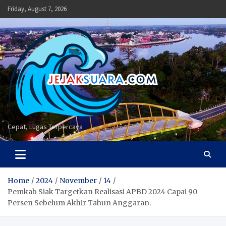
Skip
Friday, August 7, 2026
to
content
Cepat, Lugas Terpercaya
Home
2024
November
14
Pemkab Siak Targetkan Realisasi APBD 2024 Capai 90
Persen Sebelum Akhir Tahun Anggaran.