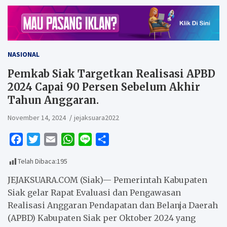
NASIONAL
Pemkab Siak Targetkan Realisasi APBD
2024 Capai 90 Persen Sebelum Akhir
Tahun Anggaran.
November 14, 2024
jejaksuara2022
F
T
E
W
L
S
a
w
m
h
i
h
Telah Dibaca:
195
c
i
a
a
n
a
e
t
i
t
e
r
JEJAKSUARA.COM (Siak)— Pemerintah Kabupaten
b
t
l
s
e
Siak gelar Rapat Evaluasi dan Pengawasan
Realisasi Anggaran Pendapatan dan Belanja Daerah
o
e
A
(APBD) Kabupaten Siak per Oktober 2024 yang
o
r
p