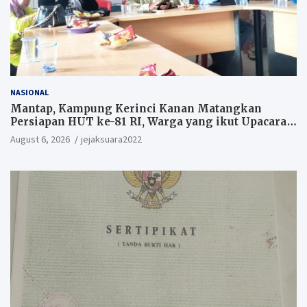
NASIONAL
Mantap, Kampung Kerinci Kanan Matangkan
Persiapan HUT ke-81 RI, Warga yang ikut Upacara
Berkesempatan Raih Hadiah
August 6, 2026
jejaksuara2022