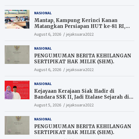
NASIONAL
Mantap, Kampung Kerinci Kanan
Matangkan Persiapan HUT ke-81 RI,
Warga yang ikut Upacara
August 6, 2026
jejaksuara2022
Berkesempatan Raih Hadiah
NASIONAL
PENGUMUMAN BERITA KEHILANGAN
SERTIPIKAT HAK MILIK (SHM).
August 6, 2026
jejaksuara2022
NASIONAL
Kejayaan Kerajaan Siak Hadir di
Bandara SSK II, Jadi Etalase Sejarah di
Gerbang Riau
August 5, 2026
jejaksuara2022
NASIONAL
PENGUMUMAN BERITA KEHILANGAN
SERTIPIKAT HAK MILIK (SHM).