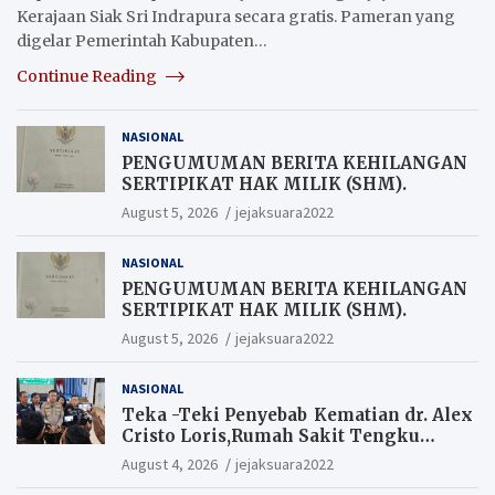
Kerajaan Siak Sri Indrapura secara gratis. Pameran yang
digelar Pemerintah Kabupaten…
Continue Reading
NASIONAL
PENGUMUMAN BERITA KEHILANGAN
SERTIPIKAT HAK MILIK (SHM).
August 5, 2026
jejaksuara2022
NASIONAL
PENGUMUMAN BERITA KEHILANGAN
SERTIPIKAT HAK MILIK (SHM).
August 5, 2026
jejaksuara2022
NASIONAL
Teka -Teki Penyebab Kematian dr. Alex
Cristo Loris,Rumah Sakit Tengku
Rafian Siak Terjawab Sudah Hasil
August 4, 2026
jejaksuara2022
Penyelidikan Menyatakan Korban