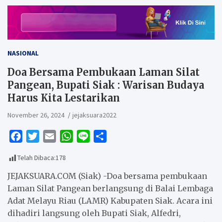
NASIONAL
Doa Bersama Pembukaan Laman Silat
Pangean, Bupati Siak : Warisan Budaya
Harus Kita Lestarikan
November 26, 2024
jejaksuara2022
F
T
E
W
L
S
a
w
m
h
i
h
Telah Dibaca:
178
c
i
a
a
n
a
e
t
i
t
e
r
JEJAKSUARA.COM (Siak) -Doa bersama pembukaan
b
t
l
s
e
Laman Silat Pangean berlangsung di Balai Lembaga
Adat Melayu Riau (LAMR) Kabupaten Siak. Acara ini
o
e
A
dihadiri langsung oleh Bupati Siak, Alfedri,
o
r
p