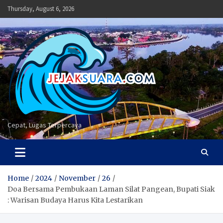
Skip
Thursday, August 6, 2026
to
content
Cepat, Lugas Terpercaya
Home
2024
November
26
Doa Bersama Pembukaan Laman Silat Pangean, Bupati Siak
: Warisan Budaya Harus Kita Lestarikan