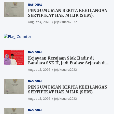
Meninggal Akibat Bunuh Diri,salah
NASIONAL
satu Penyebabnya Diduga utang
pinjaman online
PENGUMUMAN BERITA KEHILANGAN
SERTIPIKAT HAK MILIK (SHM).
August 4, 2026
jejaksuara2022
NASIONAL
Kejayaan Kerajaan Siak Hadir di
Bandara SSK II, Jadi Etalase Sejarah di
Gerbang Riau
August 5, 2026
jejaksuara2022
NASIONAL
PENGUMUMAN BERITA KEHILANGAN
SERTIPIKAT HAK MILIK (SHM).
August 5, 2026
jejaksuara2022
NASIONAL