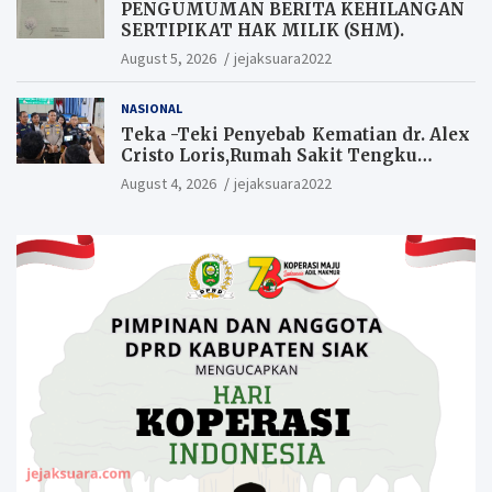
PENGUMUMAN BERITA KEHILANGAN
SERTIPIKAT HAK MILIK (SHM).
August 5, 2026
jejaksuara2022
NASIONAL
Teka -Teki Penyebab Kematian dr. Alex
Cristo Loris,Rumah Sakit Tengku
Rafian Siak Terjawab Sudah Hasil
August 4, 2026
jejaksuara2022
Penyelidikan Menyatakan Korban
Meninggal Akibat Bunuh Diri,salah
satu Penyebabnya Diduga utang
pinjaman online