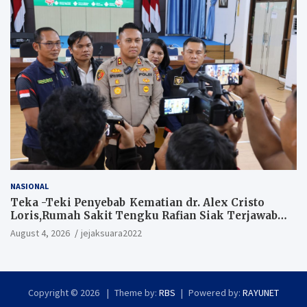
NASIONAL
Teka -Teki Penyebab Kematian dr. Alex Cristo
Loris,Rumah Sakit Tengku Rafian Siak Terjawab
Sudah Hasil Penyelidikan Menyatakan Korban
August 4, 2026
jejaksuara2022
Meninggal Akibat Bunuh Diri,salah satu
Penyebabnya Diduga utang pinjaman online
Copyright © 2026
Theme by:
RBS
Powered by:
RAYUNET