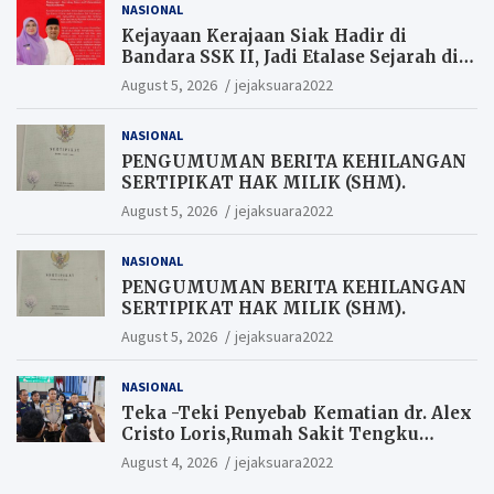
NASIONAL
Kejayaan Kerajaan Siak Hadir di
Bandara SSK II, Jadi Etalase Sejarah di
Gerbang Riau
August 5, 2026
jejaksuara2022
NASIONAL
PENGUMUMAN BERITA KEHILANGAN
SERTIPIKAT HAK MILIK (SHM).
August 5, 2026
jejaksuara2022
NASIONAL
PENGUMUMAN BERITA KEHILANGAN
SERTIPIKAT HAK MILIK (SHM).
August 5, 2026
jejaksuara2022
NASIONAL
Teka -Teki Penyebab Kematian dr. Alex
Cristo Loris,Rumah Sakit Tengku
Rafian Siak Terjawab Sudah Hasil
August 4, 2026
jejaksuara2022
Penyelidikan Menyatakan Korban