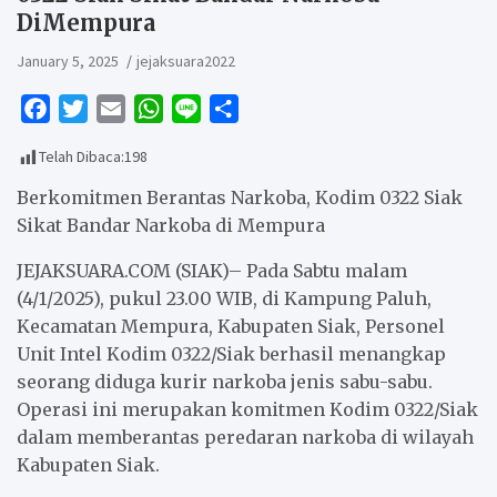
DiMempura
January 5, 2025
jejaksuara2022
F
T
E
W
L
S
a
w
m
h
i
h
Telah Dibaca:
198
c
i
a
a
n
a
e
t
i
t
e
r
Berkomitmen Berantas Narkoba, Kodim 0322 Siak
b
t
l
s
e
Sikat Bandar Narkoba di Mempura
o
e
A
JEJAKSUARA.COM (SIAK)– Pada Sabtu malam
o
r
p
(4/1/2025), pukul 23.00 WIB, di Kampung Paluh,
k
p
Kecamatan Mempura, Kabupaten Siak, Personel
Unit Intel Kodim 0322/Siak berhasil menangkap
seorang diduga kurir narkoba jenis sabu-sabu.
Operasi ini merupakan komitmen Kodim 0322/Siak
dalam memberantas peredaran narkoba di wilayah
Kabupaten Siak.