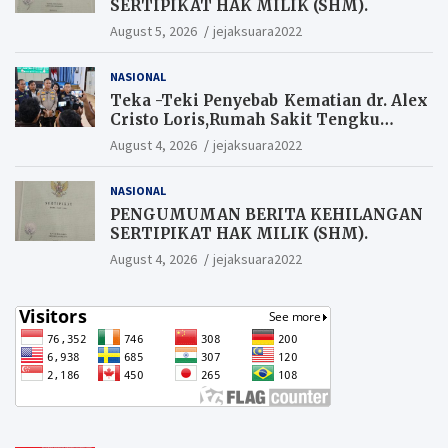
SERTIPIKAT HAK MILIK (SHM).
August 5, 2026
jejaksuara2022
NASIONAL
Teka -Teki Penyebab Kematian dr. Alex
Cristo Loris,Rumah Sakit Tengku
Rafian Siak Terjawab Sudah Hasil
August 4, 2026
jejaksuara2022
Penyelidikan Menyatakan Korban
Meninggal Akibat Bunuh Diri,salah
NASIONAL
satu Penyebabnya Diduga utang
pinjaman online
PENGUMUMAN BERITA KEHILANGAN
SERTIPIKAT HAK MILIK (SHM).
August 4, 2026
jejaksuara2022