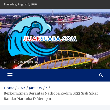
Skip
Thursday, August 6, 2026
to
content
Cepat, Lugas Terpercaya
Home
2025
January
5
Berkomitmen Berantas Narkoba,Kodim 0322 Siak Sikat
Bandar Narkoba DiMempura