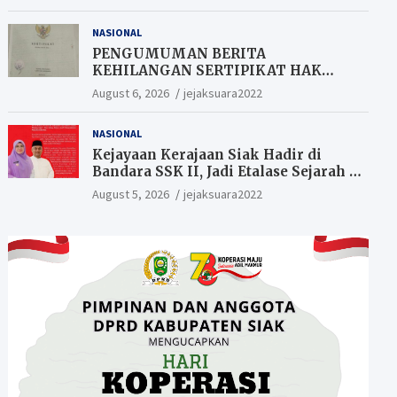
Berkesempatan Raih Hadiah
NASIONAL
PENGUMUMAN BERITA
KEHILANGAN SERTIPIKAT HAK
MILIK (SHM).
August 6, 2026
jejaksuara2022
NASIONAL
Kejayaan Kerajaan Siak Hadir di
Bandara SSK II, Jadi Etalase Sejarah di
Gerbang Riau
August 5, 2026
jejaksuara2022