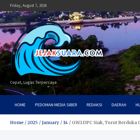
Skip
Friday, August 7, 2026
to
content
Cepat, Lugas Terpercaya
HOME
PEDOMAN MEDIA SIBER
REDAKSI
DAERAH
H
Home
2025
January
14
G.W.I.DPC Siak, Turut Berduka C