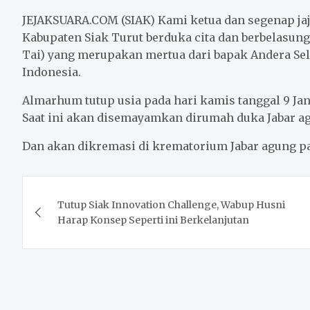
c
i
a
a
n
a
e
t
i
t
e
r
JEJAKSUARA.COM (SIAK) Kami ketua dan segenap ja
b
t
l
s
e
Kabupaten Siak Turut berduka cita dan berbelasung
Tai) yang merupakan mertua dari bapak Andera S
o
e
A
Indonesia.
o
r
p
k
p
Almarhum tutup usia pada hari kamis tanggal 9 Jan
Saat ini akan disemayamkan dirumah duka Jabar ag
Dan akan dikremasi di krematorium Jabar agung pad
Post
Tutup Siak Innovation Challenge, Wabup Husni
navigation
Harap Konsep Seperti ini Berkelanjutan