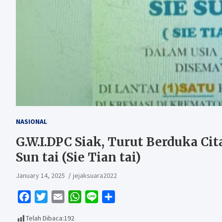
NASIONAL
G.W.I.DPC Siak, Turut Berduka Ci
Sun tai (Sie Tian tai)
January 14, 2025
jejaksuara2022
F
T
E
W
L
S
a
w
m
h
i
h
Telah Dibaca:
192