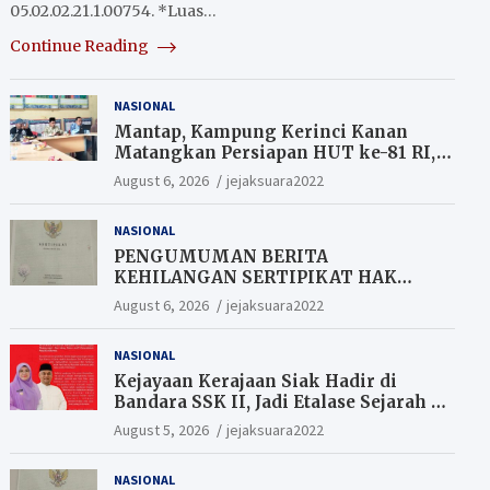
05.02.02.21.1.00754. *Luas…
Continue Reading
NASIONAL
Mantap, Kampung Kerinci Kanan
Matangkan Persiapan HUT ke-81 RI,
Warga yang ikut Upacara
August 6, 2026
jejaksuara2022
Berkesempatan Raih Hadiah
NASIONAL
PENGUMUMAN BERITA
KEHILANGAN SERTIPIKAT HAK
MILIK (SHM).
August 6, 2026
jejaksuara2022
NASIONAL
Kejayaan Kerajaan Siak Hadir di
Bandara SSK II, Jadi Etalase Sejarah di
Gerbang Riau
August 5, 2026
jejaksuara2022
NASIONAL