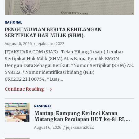
NASIONAL
PENGUMUMAN BERITA KEHILANGAN
SERTIPIKAT HAK MILIK (SHM).
August 6, 2026
jejaksuara2022
JEJAKSUARA.COM (SIAK)- Telah Hilang 1 (satu) Lembar
Sertipikat Hak Milik (SHM) Atas Nama Pemilik EMON
Dengan Data Sebagai Berikut: *Nomor Sertipikat (SHM) AE.
548322. *Nomor identifikasi bidang (NIB)
05.02.02.21.1.00754. *Luas…
Continue Reading
NASIONAL
Mantap, Kampung Kerinci Kanan
Matangkan Persiapan HUT ke-81 RI,
Warga yang ikut Upacara
August 6, 2026
jejaksuara2022
Berkesempatan Raih Hadiah