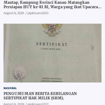
Mantap, Kampung Kerinci Kanan Matangkan
Persiapan HUT ke-81 RI, Warga yang ikut Upacara
Berkesempatan Raih Hadiah
August 6, 2026
jejaksuara2022
NASIONAL
PENGUMUMAN BERITA KEHILANGAN
SERTIPIKAT HAK MILIK (SHM).
August 6, 2026
jejaksuara2022