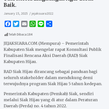
Baik.
January 15, 2025
jejaksuara2022
F
T
E
W
L
S
a
w
m
h
i
h
Telah Dibaca:
184
c
i
a
a
n
a
e
t
i
t
e
r
JEJAKSUARA.COM (Mempura) – Pemerintah
b
t
l
s
e
Kabupaten Siak mengelar rapat Konsultasi Publik
Finalisasi Rencana Aksi Daerah (RAD) Siak
o
e
A
Kabupaten Hijau.
o
r
p
k
p
RAD Siak Hijau dirancang sebagai panduan bagi
seluruh stakeholder dalam mendukung demi
terwujudnya program Siak Hijau 5 tahun kedepan.
Pemerintah Kabupaten (Pemkab) Siak, sendiri
melalui Siak Hijau yang di atur dalam Peraturan
Daerah (Perda) no. 4 tahun 2022.