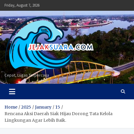
Skip
Friday, August 7, 2026
to
content
Cepat, Lugas Terpercaya
Home
2025
January
15
Rencana Aksi Daerah Siak Hijau Dorong Tata Kelola
Lingkungan Agar Lebih Baik.