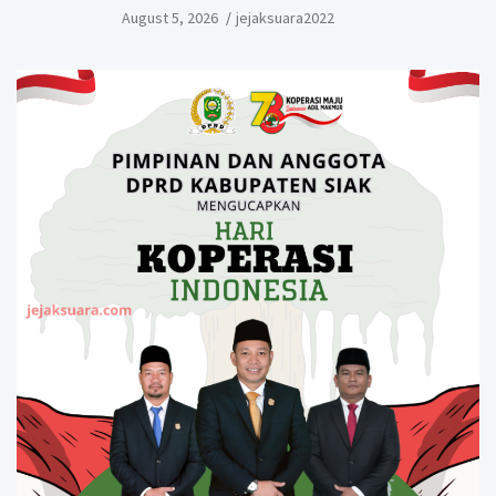
Gerbang Riau
August 5, 2026
jejaksuara2022