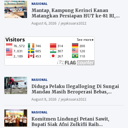
NASIONAL
Mantap, Kampung Kerinci Kanan
Matangkan Persiapan HUT ke-81 RI,
Warga yang ikut Upacara
August 6, 2026
jejaksuara2022
Berkesempatan Raih Hadiah
NASIONAL
Diduga Pelaku Ilegalloging Di Sungai
Mandau Masih Beroperasi Bebas,
Masyarakat Minta Aparat Penegak
August 8, 2026
jejaksuara2022
Hukum Segera Tangkap Aktor Dan
Pengurus.
NASIONAL
Komitmen Lindungi Petani Sawit,
Bupati Siak Afni Zulkifli Raih