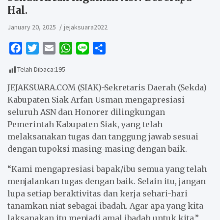
Hal.
January 20, 2025
jejaksuara2022
F
T
E
W
L
S
a
w
m
h
i
h
Telah Dibaca:
195
c
i
a
a
n
a
e
t
i
t
e
r
JEJAKSUARA.COM (SIAK)-Sekretaris Daerah (Sekda)
b
t
l
s
e
Kabupaten Siak Arfan Usman mengapresiasi
seluruh ASN dan Honorer dilingkungan
o
e
A
Pemerintah Kabupaten Siak, yang telah
o
r
p
melaksanakan tugas dan tanggung jawab sesuai
k
p
dengan tupoksi masing-masing dengan baik.
“Kami mengapresiasi bapak/ibu semua yang telah
menjalankan tugas dengan baik. Selain itu, jangan
lupa setiap beraktivitas dan kerja sehari-hari
tanamkan niat sebagai ibadah. Agar apa yang kita
laksanakan itu menjadi amal ibadah untuk kita,”