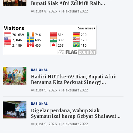
Bupati Siak Afni Zulkifli Raih
Penghargaan SIEXPO 2026
August 8, 2026
jejaksuara2022
NASIONAL
Hadiri HUT ke-69 Riau, Bupati Afni:
Bersama Kita Perkuat Sinergi
Pembangunan
August 9, 2026
jejaksuara2022
NASIONAL
Digelar perdana, Wabup Siak
Syamsurizal harap Gebyar Shalawat
bisa meningkatkan nilai keagamaan
August 9, 2026
jejaksuara2022
ditengah-tengah masyarakat.