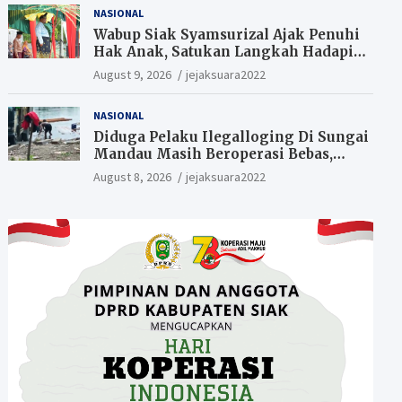
NASIONAL
Wabup Siak Syamsurizal Ajak Penuhi
Hak Anak, Satukan Langkah Hadapi
Tantangan Daerah
August 9, 2026
jejaksuara2022
NASIONAL
Diduga Pelaku Ilegalloging Di Sungai
Mandau Masih Beroperasi Bebas,
Masyarakat Minta Aparat Penegak
August 8, 2026
jejaksuara2022
Hukum Segera Tangkap Aktor Dan
Pengurus.