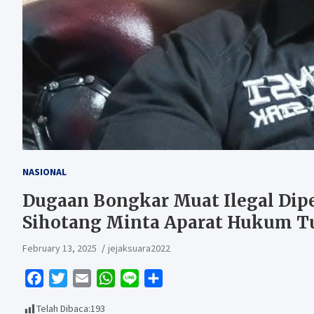
NASIONAL
Dugaan Bongkar Muat Ilegal Dip
Sihotang Minta Aparat Hukum T
February 13, 2025
jejaksuara2022
F
T
E
W
L
S
a
w
m
h
i
h
Telah Dibaca:
193