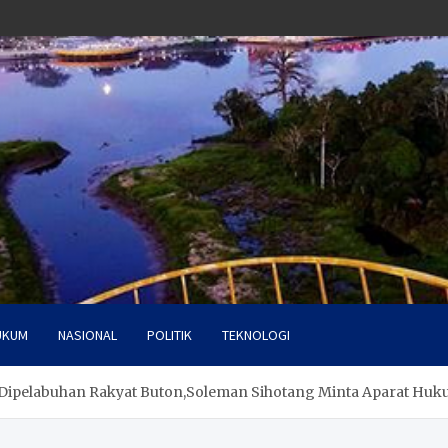
UKUM
NASIONAL
POLITIK
TEKNOLOGI
 Dipelabuhan Rakyat Buton,Soleman Sihotang Minta Aparat Hu