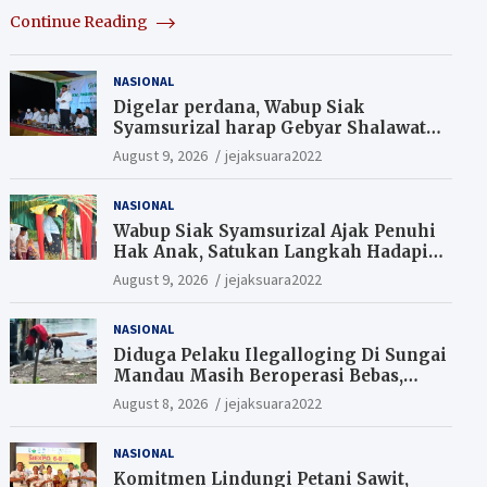
Continue Reading
NASIONAL
Digelar perdana, Wabup Siak
Syamsurizal harap Gebyar Shalawat
bisa meningkatkan nilai keagamaan
August 9, 2026
jejaksuara2022
ditengah-tengah masyarakat.
NASIONAL
Wabup Siak Syamsurizal Ajak Penuhi
Hak Anak, Satukan Langkah Hadapi
Tantangan Daerah
August 9, 2026
jejaksuara2022
NASIONAL
Diduga Pelaku Ilegalloging Di Sungai
Mandau Masih Beroperasi Bebas,
Masyarakat Minta Aparat Penegak
August 8, 2026
jejaksuara2022
Hukum Segera Tangkap Aktor Dan
Pengurus.
NASIONAL
Komitmen Lindungi Petani Sawit,