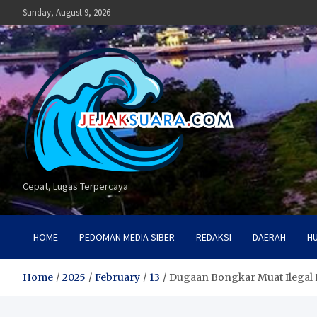
Skip
Sunday, August 9, 2026
to
content
Cepat, Lugas Terpercaya
HOME
PEDOMAN MEDIA SIBER
REDAKSI
DAERAH
H
Home
2025
February
13
Dugaan Bongkar Muat Ilegal