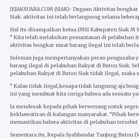
c
i
a
a
n
a
e
t
i
t
e
r
JEJAKSUARA.COM (SIAK)- Dugaan Aktivitas bongkar 
b
t
l
s
e
Siak. aktivitas ini telah berlangsung selama bebera
o
e
A
Hal itu disampaikan ketua JMSI Kabupaten Siak M So
o
r
p
” Kita telah melakukan pemantauan di pelabuhan i
k
p
aktivitas bongkar muat barang ilegal ini telah be
Soleman juga mempertanyakan peran pengusaha ya
barang ilegal di pelabuhan Rakyat di Buton Siak. Sel
pelabuhan Rakyat di Buton Siak tidak ilegal, maka
” Kalau tidak ilegal,kenapa tidak langsung aja bo
ini yang membuat kita curiga bahwa ada sesuatu yan
Ia mendesak kepada pihak berwenang untuk segera
kekhawatiran di kalangan masyarakat. “Pihak ber
memastikan bahwa aktivitas di pelabuhan tersebut
Sementara itu, Kepala Syahbandar Tanjung Buton D