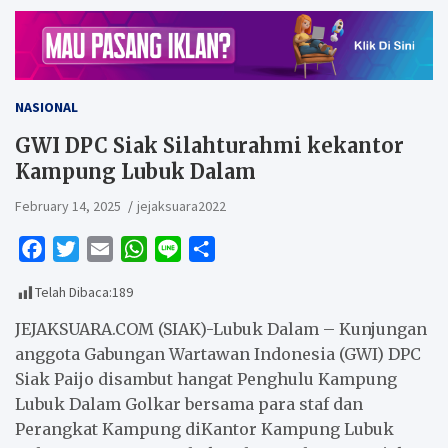
NASIONAL
GWI DPC Siak Silahturahmi kekantor
Kampung Lubuk Dalam
February 14, 2025
jejaksuara2022
F
T
E
W
L
S
a
w
m
h
i
h
Telah Dibaca:
189
c
i
a
a
n
a
e
t
i
t
e
r
JEJAKSUARA.COM (SIAK)-Lubuk Dalam – Kunjungan
b
t
l
s
e
anggota Gabungan Wartawan Indonesia (GWI) DPC
Siak Paijo disambut hangat Penghulu Kampung
o
e
A
Lubuk Dalam Golkar bersama para staf dan
o
r
p
Perangkat Kampung diKantor Kampung Lubuk
k
p