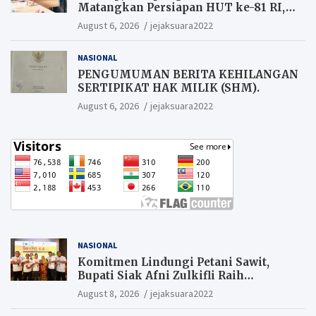
Matangkan Persiapan HUT ke-81 RI,
Warga yang ikut Upacara
August 6, 2026
jejaksuara2022
Berkesempatan Raih Hadiah
NASIONAL
PENGUMUMAN BERITA KEHILANGAN
SERTIPIKAT HAK MILIK (SHM).
August 6, 2026
jejaksuara2022
NASIONAL
Komitmen Lindungi Petani Sawit,
Bupati Siak Afni Zulkifli Raih
Penghargaan SIEXPO 2026
August 8, 2026
jejaksuara2022