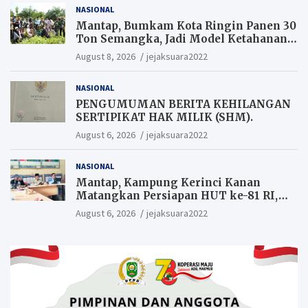
NASIONAL
Mantap, Bumkam Kota Ringin Panen 30
Ton Semangka, Jadi Model Ketahanan
Pangan Siak.
August 8, 2026
jejaksuara2022
NASIONAL
PENGUMUMAN BERITA KEHILANGAN
SERTIPIKAT HAK MILIK (SHM).
August 6, 2026
jejaksuara2022
NASIONAL
Mantap, Kampung Kerinci Kanan
Matangkan Persiapan HUT ke-81 RI,
Warga yang ikut Upacara
August 6, 2026
jejaksuara2022
Berkesempatan Raih Hadiah