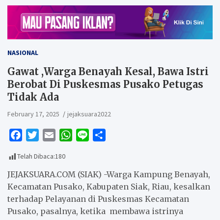
NASIONAL
Gawat ,Warga Benayah Kesal, Bawa Istri
Berobat Di Puskesmas Pusako Petugas
Tidak Ada
February 17, 2025
jejaksuara2022
F
T
E
W
L
S
a
w
m
h
i
h
Telah Dibaca:
180
c
i
a
a
n
a
e
t
i
t
e
r
JEJAKSUARA.COM (SIAK) -Warga Kampung Benayah,
b
t
l
s
e
Kecamatan Pusako, Kabupaten Siak, Riau, kesalkan
terhadap Pelayanan di Puskesmas Kecamatan
o
e
A
Pusako, pasalnya, ketika membawa istrinya
o
r
p