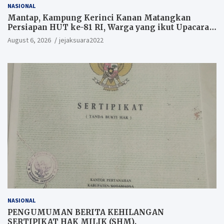
NASIONAL
Mantap, Kampung Kerinci Kanan Matangkan
Persiapan HUT ke-81 RI, Warga yang ikut Upacara
Berkesempatan Raih Hadiah
August 6, 2026
jejaksuara2022
NASIONAL
PENGUMUMAN BERITA KEHILANGAN
SERTIPIKAT HAK MILIK (SHM).