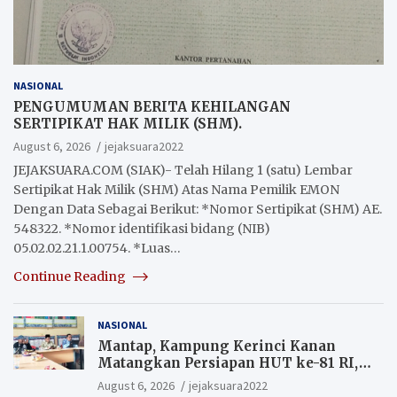
NASIONAL
PENGUMUMAN BERITA KEHILANGAN
SERTIPIKAT HAK MILIK (SHM).
August 6, 2026
jejaksuara2022
JEJAKSUARA.COM (SIAK)- Telah Hilang 1 (satu) Lembar
Sertipikat Hak Milik (SHM) Atas Nama Pemilik EMON
Dengan Data Sebagai Berikut: *Nomor Sertipikat (SHM) AE.
548322. *Nomor identifikasi bidang (NIB)
05.02.02.21.1.00754. *Luas…
Continue Reading
NASIONAL
Mantap, Kampung Kerinci Kanan
Matangkan Persiapan HUT ke-81 RI,
Warga yang ikut Upacara
August 6, 2026
jejaksuara2022
Berkesempatan Raih Hadiah