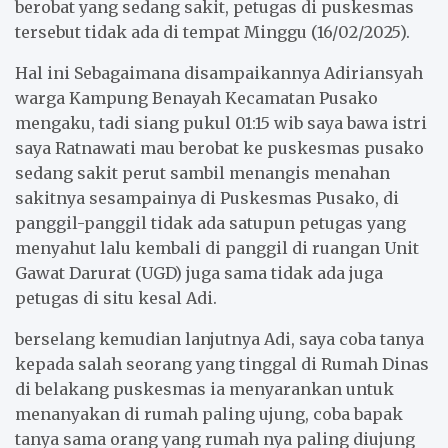
berobat yang sedang sakit, petugas di puskesmas
k
p
tersebut tidak ada di tempat Minggu (16/02/2025).
Hal ini Sebagaimana disampaikannya Adiriansyah
warga Kampung Benayah Kecamatan Pusako
mengaku, tadi siang pukul 01:15 wib saya bawa istri
saya Ratnawati mau berobat ke puskesmas pusako
sedang sakit perut sambil menangis menahan
sakitnya sesampainya di Puskesmas Pusako, di
panggil-panggil tidak ada satupun petugas yang
menyahut lalu kembali di panggil di ruangan Unit
Gawat Darurat (UGD) juga sama tidak ada juga
petugas di situ kesal Adi.
berselang kemudian lanjutnya Adi, saya coba tanya
kepada salah seorang yang tinggal di Rumah Dinas
di belakang puskesmas ia menyarankan untuk
menanyakan di rumah paling ujung, coba bapak
tanya sama orang yang rumah nya paling diujung