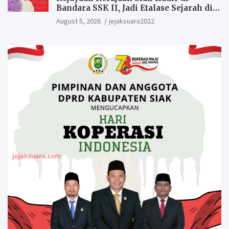
Bandara SSK II, Jadi Etalase Sejarah di
Gerbang Riau
August 5, 2026
jejaksuara2022