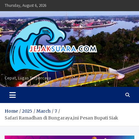
Skip
Thursday, August 6, 2026
to
content
Cepat, Lugas Terpercaya
Home
2025
March
7
Safari Ramadhan di Bungaraya,ini Pesan Bupati Siak