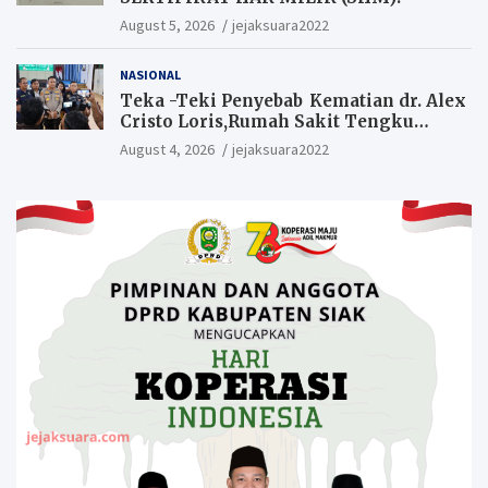
August 5, 2026
jejaksuara2022
NASIONAL
Teka -Teki Penyebab Kematian dr. Alex
Cristo Loris,Rumah Sakit Tengku
Rafian Siak Terjawab Sudah Hasil
August 4, 2026
jejaksuara2022
Penyelidikan Menyatakan Korban
Meninggal Akibat Bunuh Diri,salah
satu Penyebabnya Diduga utang
pinjaman online