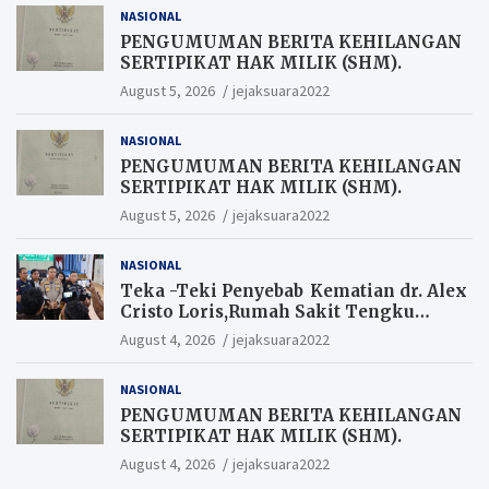
NASIONAL
PENGUMUMAN BERITA KEHILANGAN
SERTIPIKAT HAK MILIK (SHM).
August 5, 2026
jejaksuara2022
NASIONAL
PENGUMUMAN BERITA KEHILANGAN
SERTIPIKAT HAK MILIK (SHM).
August 5, 2026
jejaksuara2022
NASIONAL
Teka -Teki Penyebab Kematian dr. Alex
Cristo Loris,Rumah Sakit Tengku
Rafian Siak Terjawab Sudah Hasil
August 4, 2026
jejaksuara2022
Penyelidikan Menyatakan Korban
Meninggal Akibat Bunuh Diri,salah
NASIONAL
satu Penyebabnya Diduga utang
pinjaman online
PENGUMUMAN BERITA KEHILANGAN
SERTIPIKAT HAK MILIK (SHM).
August 4, 2026
jejaksuara2022