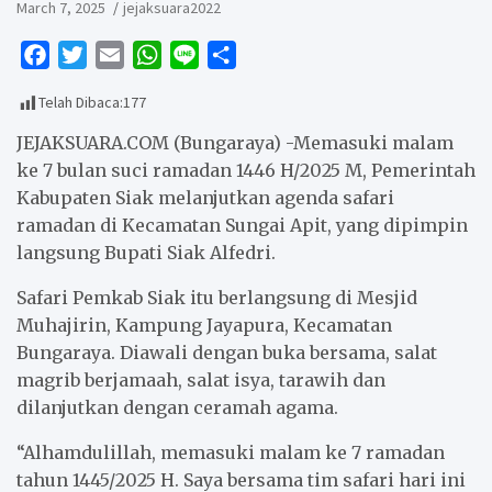
March 7, 2025
jejaksuara2022
F
T
E
W
L
S
a
w
m
h
i
h
Telah Dibaca:
177
c
i
a
a
n
a
e
t
i
t
e
r
JEJAKSUARA.COM (Bungaraya) -Memasuki malam
b
t
l
s
e
ke 7 bulan suci ramadan 1446 H/2025 M, Pemerintah
Kabupaten Siak melanjutkan agenda safari
o
e
A
ramadan di Kecamatan Sungai Apit, yang dipimpin
o
r
p
langsung Bupati Siak Alfedri.
k
p
Safari Pemkab Siak itu berlangsung di Mesjid
Muhajirin, Kampung Jayapura, Kecamatan
Bungaraya. Diawali dengan buka bersama, salat
magrib berjamaah, salat isya, tarawih dan
dilanjutkan dengan ceramah agama.
“Alhamdulillah, memasuki malam ke 7 ramadan
tahun 1445/2025 H. Saya bersama tim safari hari ini