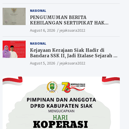
Berkesempatan Raih Hadiah
NASIONAL
PENGUMUMAN BERITA
KEHILANGAN SERTIPIKAT HAK
MILIK (SHM).
August 6, 2026
jejaksuara2022
NASIONAL
Kejayaan Kerajaan Siak Hadir di
Bandara SSK II, Jadi Etalase Sejarah di
Gerbang Riau
August 5, 2026
jejaksuara2022