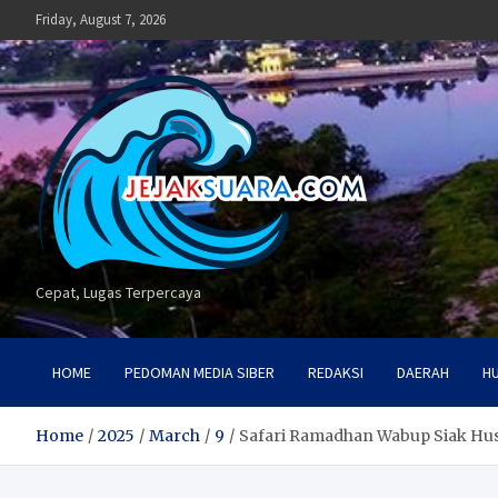
Skip
Friday, August 7, 2026
to
content
Cepat, Lugas Terpercaya
HOME
PEDOMAN MEDIA SIBER
REDAKSI
DAERAH
H
Home
2025
March
9
Safari Ramadhan Wabup Siak Hus