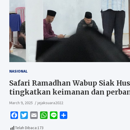
NASIONAL
Safari Ramadhan Wabup Siak Hus
tingkatkan keimanan dan perba
March 9, 2025
jejaksuara2022
F
T
E
W
L
S
a
w
m
h
i
h
Telah Dibaca:
173