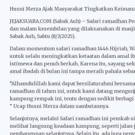
c
i
a
a
n
a
e
t
i
t
e
r
Husni Merza Ajak Masyarakat Tingkatkan Keiman
b
t
l
s
e
JEJAKSUARA.COM (Sabak Auh) – Safari ramadhan Pe
o
e
A
dan malam kesembilan yang dilaksanakan di mas
o
r
p
Sabak Auh, Sabtu (8/3/2025).
k
p
Dalam momentum safari ramadhan 1446 Hijriah, W
untuk selalu meningkatkan ketaatan dalam amal i
istimewa dan penuh berkah. Karena itu, sayang sek
amal ibadah di bulan ini tampa meraih pahala seb
“Alhamdulillah kami dapat bersilaturahmi bersa
ramadhan di tahun ini, untuk kami datang mengunj
kampung rempak ini, tentu dengan sedikit berba
” Ucap Husni Merza dalam sambutannya.
Selanjutnya, melalui Safari ramadhan ini pemkab 
melihat langsung keadaan kampung, seperti jalan-
pembangunan selanjutnya. Selain itu, ada juga pe