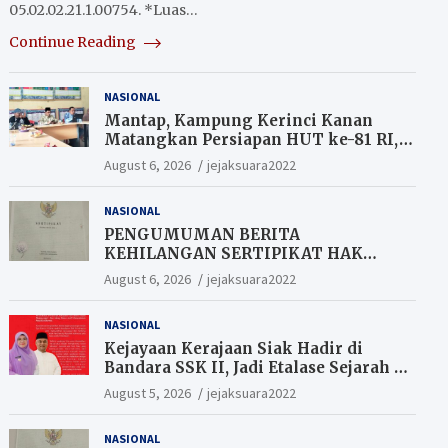
05.02.02.21.1.00754. *Luas…
Continue Reading
NASIONAL
Mantap, Kampung Kerinci Kanan
Matangkan Persiapan HUT ke-81 RI,
Warga yang ikut Upacara
August 6, 2026
jejaksuara2022
Berkesempatan Raih Hadiah
NASIONAL
PENGUMUMAN BERITA
KEHILANGAN SERTIPIKAT HAK
MILIK (SHM).
August 6, 2026
jejaksuara2022
NASIONAL
Kejayaan Kerajaan Siak Hadir di
Bandara SSK II, Jadi Etalase Sejarah di
Gerbang Riau
August 5, 2026
jejaksuara2022
NASIONAL