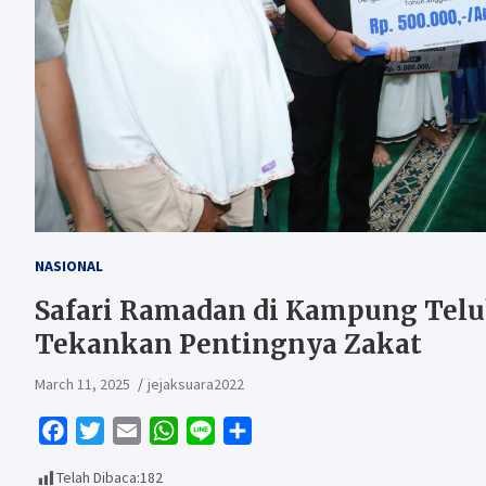
NASIONAL
Safari Ramadan di Kampung Teluk
Tekankan Pentingnya Zakat
March 11, 2025
jejaksuara2022
F
T
E
W
L
S
a
w
m
h
i
h
Telah Dibaca:
182