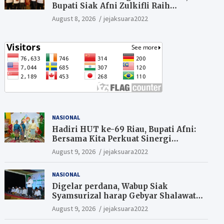
Bupati Siak Afni Zulkifli Raih
Penghargaan SIEXPO 2026
August 8, 2026
jejaksuara2022
NASIONAL
Hadiri HUT ke-69 Riau, Bupati Afni:
Bersama Kita Perkuat Sinergi
Pembangunan
August 9, 2026
jejaksuara2022
NASIONAL
Digelar perdana, Wabup Siak
Syamsurizal harap Gebyar Shalawat
bisa meningkatkan nilai keagamaan
August 9, 2026
jejaksuara2022
ditengah-tengah masyarakat.