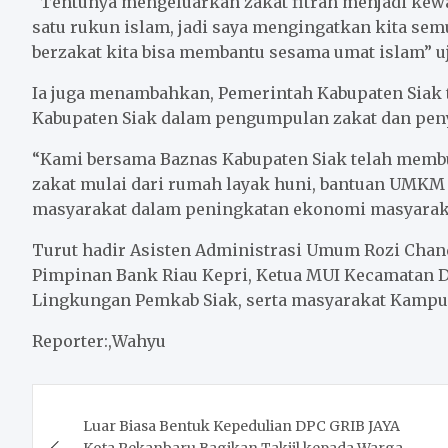
“Tentunya mengeluarkan zakat fitrah menjadi kewa
satu rukun islam, jadi saya mengingatkan kita se
berzakat kita bisa membantu sesama umat islam” uj
Ia juga menambahkan, Pemerintah Kabupaten Siak 
Kabupaten Siak dalam pengumpulan zakat dan peny
“Kami bersama Baznas Kabupaten Siak telah membu
zakat mulai dari rumah layak huni, bantuan UMKM
masyarakat dalam peningkatan ekonomi masyarakat
Turut hadir Asisten Administrasi Umum Rozi Chan
Pimpinan Bank Riau Kepri, Ketua MUI Kecamatan D
Lingkungan Pemkab Siak, serta masyarakat Kampun
Reporter:,Wahyu
Post
Luar Biasa Bentuk Kepedulian DPC GRIB JAYA
navigation