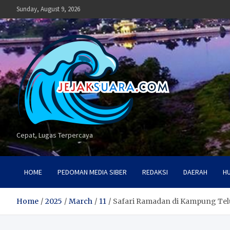
Skip
Sunday, August 9, 2026
to
content
Cepat, Lugas Terpercaya
HOME
PEDOMAN MEDIA SIBER
REDAKSI
DAERAH
H
Home
2025
March
11
Safari Ramadan di Kampung Telu