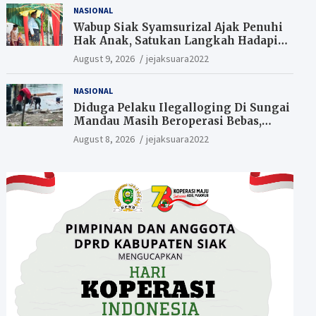
NASIONAL
Wabup Siak Syamsurizal Ajak Penuhi
Hak Anak, Satukan Langkah Hadapi
Tantangan Daerah
August 9, 2026
jejaksuara2022
NASIONAL
Diduga Pelaku Ilegalloging Di Sungai
Mandau Masih Beroperasi Bebas,
Masyarakat Minta Aparat Penegak
August 8, 2026
jejaksuara2022
Hukum Segera Tangkap Aktor Dan
Pengurus.