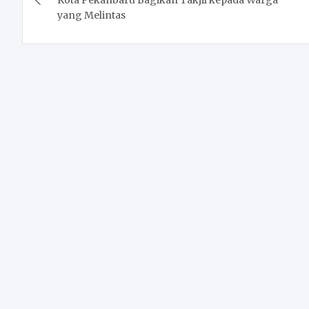
Kota Pekanbaru Bagikan Takjil kepada Warga
yang Melintas