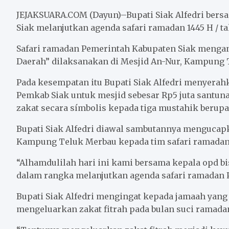
c
i
a
a
n
a
e
t
i
t
e
r
JEJAKSUARA.COM (Dayun)–Bupati Siak Alfedri ber
b
t
l
s
e
Siak melanjutkan agenda safari ramadan 1445 H / ta
o
e
A
Safari ramadan Pemerintah Kabupaten Siak menga
o
r
p
Daerah” dilaksanakan di Mesjid An-Nur, Kampung 
k
p
Pada kesempatan itu Bupati Siak Alfedri menyerah
Pemkab Siak untuk mesjid sebesar Rp5 juta santun
zakat secara símbolis kepada tiga mustahik berup
Bupati Siak Alfedri diawal sambutannya mengucap
Kampung Teluk Merbau kepada tim safari ramadan 
“Alhamdulilah hari ini kami bersama kepala opd 
dalam rangka melanjutkan agenda safari ramadan P
Bupati Siak Alfedri mengingat kepada jamaah yan
mengeluarkan zakat fitrah pada bulan suci ramada