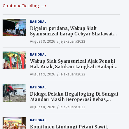
Continue Reading
NASIONAL
Digelar perdana, Wabup Siak
Syamsurizal harap Gebyar Shalawat
bisa meningkatkan nilai keagamaan
August 9, 2026
jejaksuara2022
ditengah-tengah masyarakat.
NASIONAL
Wabup Siak Syamsurizal Ajak Penuhi
Hak Anak, Satukan Langkah Hadapi
Tantangan Daerah
August 9, 2026
jejaksuara2022
NASIONAL
Diduga Pelaku Ilegalloging Di Sungai
Mandau Masih Beroperasi Bebas,
Masyarakat Minta Aparat Penegak
August 8, 2026
jejaksuara2022
Hukum Segera Tangkap Aktor Dan
Pengurus.
NASIONAL
Komitmen Lindungi Petani Sawit,