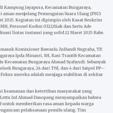
r di Kampung Jayapura, Kecamatan Bungaraya,
si aman menjelang Pemungutan Suara Ulang (PSU)
et 2025. Kegiatan ini dipimpin oleh Kasat Reskrim
, MH, Personel Kodim 0322/Siak dan Sertu Ade
asi lintas instansi yang solid.12 Maret 2025 Rabu
ermasuk Komisioner Bawaslu Zulfandi Nugraha, TP,
ngaraya Ipda Minasri, SH, Kasi Trantib Kecamatan
aslu Kecamatan Bungaraya Ahmad Syahyudi. Sebanyak
olsek Bungaraya, 24 dari TNI, dan 4 dari Satpol PP—
okus mereka adalah menjaga stabilitas di sekitar
asi keamanan dan ketertiban masyarakat yang
ak Lettu Inf Ahmad Dasopang menyampaikan bahwa
tif untuk memberikan rasa aman kepada warga
engancam pelaksanaan pemilu ulang. Tim