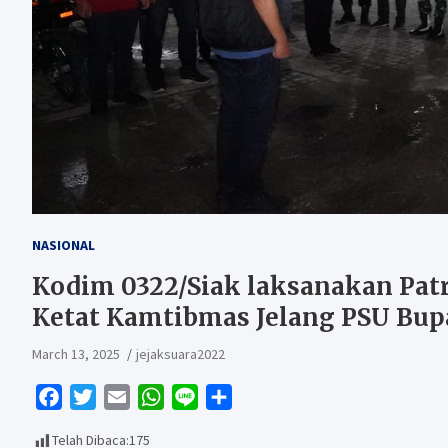
NASIONAL
Kodim 0322/Siak laksanakan Patro
Ketat Kamtibmas Jelang PSU Bupa
March 13, 2025
jejaksuara2022
F
T
E
W
L
S
a
w
m
h
i
h
Telah Dibaca:
175