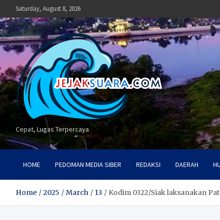
Skip
Saturday, August 8, 2026
to
content
Cepat, Lugas Terpercaya
HOME
PEDOMAN MEDIA SIBER
REDAKSI
DAERAH
H
Home
2025
March
13
Kodim 0322/Siak laksanakan Patr