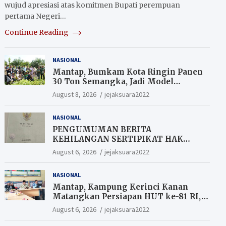
wujud apresiasi atas komitmen Bupati perempuan
pertama Negeri…
Continue Reading
NASIONAL
Mantap, Bumkam Kota Ringin Panen
30 Ton Semangka, Jadi Model
Ketahanan Pangan Siak.
August 8, 2026
jejaksuara2022
NASIONAL
PENGUMUMAN BERITA
KEHILANGAN SERTIPIKAT HAK
MILIK (SHM).
August 6, 2026
jejaksuara2022
NASIONAL
Mantap, Kampung Kerinci Kanan
Matangkan Persiapan HUT ke-81 RI,
Warga yang ikut Upacara
August 6, 2026
jejaksuara2022
Berkesempatan Raih Hadiah