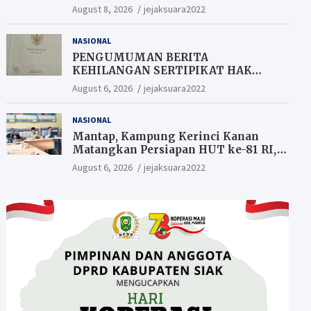
Ketahanan Pangan Siak.
August 8, 2026
jejaksuara2022
NASIONAL
PENGUMUMAN BERITA
KEHILANGAN SERTIPIKAT HAK
MILIK (SHM).
August 6, 2026
jejaksuara2022
NASIONAL
Mantap, Kampung Kerinci Kanan
Matangkan Persiapan HUT ke-81 RI,
Warga yang ikut Upacara
August 6, 2026
jejaksuara2022
Berkesempatan Raih Hadiah