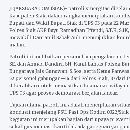
c
i
a
a
n
a
e
t
i
t
e
r
JEJAKSUARA.COM (SIAK)- patroli sinergitas digela
b
t
l
s
e
Kabupaten Siak, dalam rangka menciptakan kondi
Bupati dan Wakil Bupati Siak di TPS 03 pada 22 Mar
o
e
A
Polres Siak AKP Bayu Ramadhan Effendi, S.T.K, S.IK
o
r
p
mewakili Danramil Sabak Auh, menunjukkan koordin
k
p
malam.
Patroli ini melibatkan personel berpengalaman, t
SE, dan Ahmad Dandiri, SH, Kanit Lantas Polsek Bu
Bungaraya Jais Gunawan, S.Sos, serta Ketua Panw
52 personel gabungan—14 dari Polres Siak, 10 dari P
dikerahkan untuk memastikan keamanan wilayah. F
TPS 03 agar proses demokrasi berjalan lancar.
Tujuan utama patroli ini adalah menciptakan situ
kondusif menjelang PSU. Pasi Ops Kodim 0322/Si
kegiatan ini merupakan bagian dari upaya preven
sekaligus memastikan tidak ada gangguan yang m