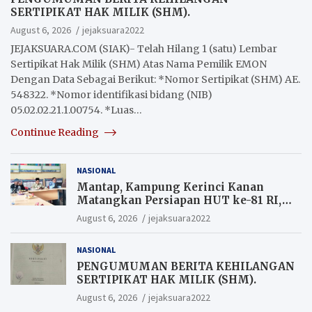
SERTIPIKAT HAK MILIK (SHM).
August 6, 2026
jejaksuara2022
JEJAKSUARA.COM (SIAK)- Telah Hilang 1 (satu) Lembar
Sertipikat Hak Milik (SHM) Atas Nama Pemilik EMON
Dengan Data Sebagai Berikut: *Nomor Sertipikat (SHM) AE.
548322. *Nomor identifikasi bidang (NIB)
05.02.02.21.1.00754. *Luas…
Continue Reading
NASIONAL
Mantap, Kampung Kerinci Kanan
Matangkan Persiapan HUT ke-81 RI,
Warga yang ikut Upacara
August 6, 2026
jejaksuara2022
Berkesempatan Raih Hadiah
NASIONAL
PENGUMUMAN BERITA KEHILANGAN
SERTIPIKAT HAK MILIK (SHM).
August 6, 2026
jejaksuara2022