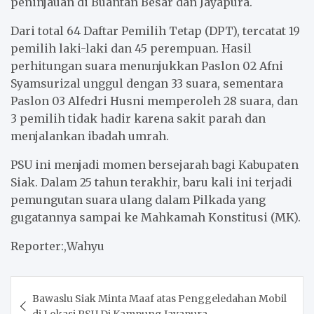
peninjauan di Buantan Besar dan Jayapura.
Dari total 64 Daftar Pemilih Tetap (DPT), tercatat 19
pemilih laki-laki dan 45 perempuan. Hasil
perhitungan suara menunjukkan Paslon 02 Afni
Syamsurizal unggul dengan 33 suara, sementara
Paslon 03 Alfedri Husni memperoleh 28 suara, dan
3 pemilih tidak hadir karena sakit parah dan
menjalankan ibadah umrah.
PSU ini menjadi momen bersejarah bagi Kabupaten
Siak. Dalam 25 tahun terakhir, baru kali ini terjadi
pemungutan suara ulang dalam Pilkada yang
gugatannya sampai ke Mahkamah Konstitusi (MK).
Reporter:,Wahyu
Post
Bawaslu Siak Minta Maaf atas Penggeledahan Mobil
navigation
di Lokasi PSU Di Kampung Jayapura