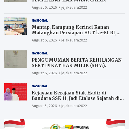
August 6, 2026
jejaksuara2022
NASIONAL
Mantap, Kampung Kerinci Kanan
Matangkan Persiapan HUT ke-81 RI,
Warga yang ikut Upacara
August 6, 2026
jejaksuara2022
Berkesempatan Raih Hadiah
NASIONAL
PENGUMUMAN BERITA KEHILANGAN
SERTIPIKAT HAK MILIK (SHM).
August 6, 2026
jejaksuara2022
NASIONAL
Kejayaan Kerajaan Siak Hadir di
Bandara SSK II, Jadi Etalase Sejarah di
Gerbang Riau
August 5, 2026
jejaksuara2022