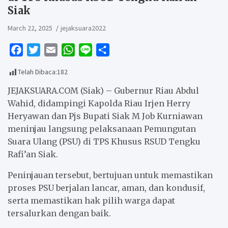
Siak
March 22, 2025
jejaksuara2022
F
T
E
W
L
S
a
w
m
h
i
h
Telah Dibaca:
182
c
i
a
a
n
a
e
t
i
t
e
r
JEJAKSUARA.COM (Siak) – Gubernur Riau Abdul
b
t
l
s
e
Wahid, didampingi Kapolda Riau Irjen Herry
Heryawan dan Pjs Bupati Siak M Job Kurniawan
o
e
A
meninjau langsung pelaksanaan Pemungutan
o
r
p
Suara Ulang (PSU) di TPS Khusus RSUD Tengku
k
p
Rafi’an Siak.
Peninjauan tersebut, bertujuan untuk memastikan
proses PSU berjalan lancar, aman, dan kondusif,
serta memastikan hak pilih warga dapat
tersalurkan dengan baik.