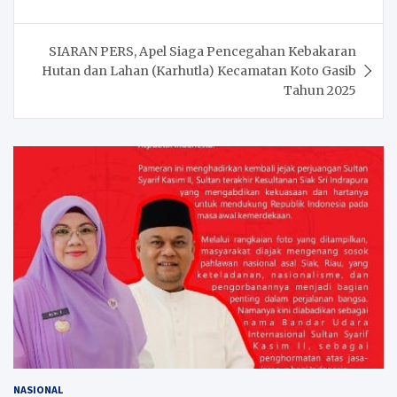
SIARAN PERS, Apel Siaga Pencegahan Kebakaran
Hutan dan Lahan (Karhutla) Kecamatan Koto Gasib
Tahun 2025
NASIONAL