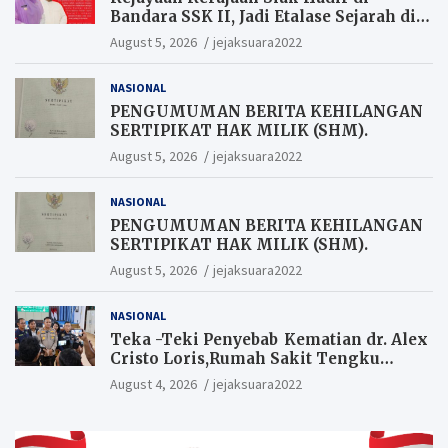
Bandara SSK II, Jadi Etalase Sejarah di
Gerbang Riau
August 5, 2026
jejaksuara2022
NASIONAL
PENGUMUMAN BERITA KEHILANGAN
SERTIPIKAT HAK MILIK (SHM).
August 5, 2026
jejaksuara2022
NASIONAL
PENGUMUMAN BERITA KEHILANGAN
SERTIPIKAT HAK MILIK (SHM).
August 5, 2026
jejaksuara2022
NASIONAL
Teka -Teki Penyebab Kematian dr. Alex
Cristo Loris,Rumah Sakit Tengku
Rafian Siak Terjawab Sudah Hasil
August 4, 2026
jejaksuara2022
Penyelidikan Menyatakan Korban
Meninggal Akibat Bunuh Diri,salah
satu Penyebabnya Diduga utang