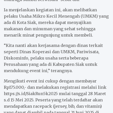
Ia menjelaskan kegiatan ini, akan melibatkan
pelaku Usaha Mikro Kecil Menengah (UMKM) yang
ada di Kota Siak, mereka dapat menyajikan
makanan dan minuman yang sehat sehingga
menarik minat pengunjung untuk membeli.
“Kita nanti akan kerjasama dengan dinas terkait
seperti Dinas Koperasi dan UMKM, Pariwisata,
Diskominfo, pelaku usaha serta beberapa
Perusahaan yang ada di Kabupaten Siak untuk
mendukung event ini,” terangnya.
Mengikuti event ini cukup dengan membayar
Rp175.000,- dan melakukan registrasi melalui link
https://s.id/SiakRun5k2025 mulai tanggal 28 Maret
s.d 15 Mei 2025. Peserta yang telah terdaftar akan
mendapatkan racepack (jersey, bib, dan vitamin)
yang dapat diambil pada tanggal 21 Juni 2025 di