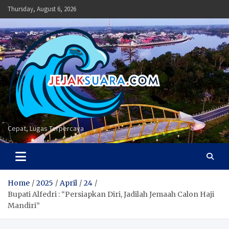
Skip
Thursday, August 6, 2026
to
content
Cepat, Lugas Terpercaya
Home
2025
April
24
Bupati Alfedri : “Persiapkan Diri, Jadilah Jemaah Calon Haji
Mandiri”