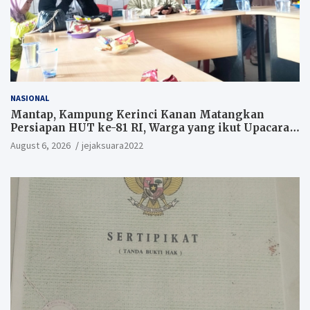
NASIONAL
Mantap, Kampung Kerinci Kanan Matangkan
Persiapan HUT ke-81 RI, Warga yang ikut Upacara
Berkesempatan Raih Hadiah
August 6, 2026
jejaksuara2022