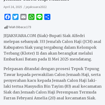
April 24, 2025
jejaksuara2022
F
T
E
W
L
S
a
w
m
h
i
h
Telah Dibaca:
173
c
i
a
a
n
a
e
t
i
t
e
r
JEJAKSUARA.COM (Siak)-Bupati Siak Alfedri
b
t
l
s
e
melepas sebanyak 333 Jema’ah Calon Haji (JCH) asal
Kabupaten Siak yang tergabung dalam Kelompok
o
e
A
Terbang (Kloter) 11 dan akan berangkat melalui
o
r
p
Embarkasi Batam pada 11 Mei 2025 mendatang.
k
p
Pelepasan ditandai dengan prosesi Tepuk Tepung
Tawar kepada perwakilan Calon Jemaah Haji, serta
penyerahan kacu kepada Jemaah Calon Haji laki-
laki tertua Masyudin Bin Tayim (83) asal kecamatan
Siak dan Jemaah Calon Haji Perempuan Termuda
Farras Febryani Amelia (20) asal kecamatan Siak.