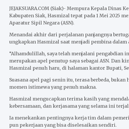
c
i
a
a
n
a
e
t
i
t
e
r
JEJAKSUARA.COM (Siak)- Mempura Kepala Dinas Kep
b
t
l
s
e
Kabupaten Siak, Hasmizal tepat pada 1 Mei 2025 
Aparatur Sipil Negara (ASN).
o
e
A
o
r
p
Menandai akhir dari perjalanan panjangnya bertuga
k
p
ungkapkan Hasmizal saat menjadi pembina dalam a
“Alhamdulillah, saya telah menjalani pengabdian ini
merupakan apel penutup saya sebagai ASN. Dan kini 
Hasmizal penuh haru, di halaman kantor Bupati, Sen
Suasana apel pagi senin itu, terasa berbeda, bukan
momen istimewa yang penuh makna.
Hasmizal mengucapkan terima kasih yang mendala
kebersamaan, dan kerjasama yang selama ini terjali
Ia menekankan pentingnya kerja tim dalam pemeri
pun pekerjaan yang bisa diselesaikan sendiri.