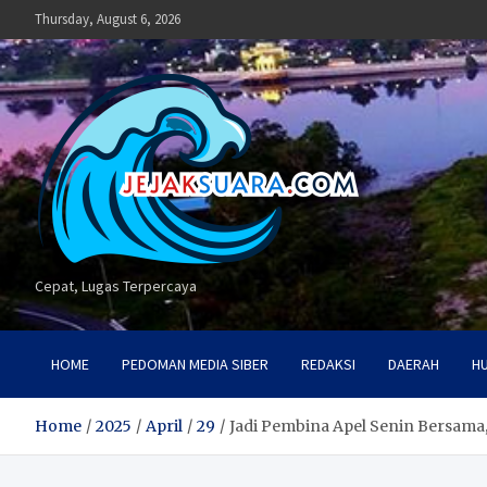
Skip
Thursday, August 6, 2026
to
content
Cepat, Lugas Terpercaya
HOME
PEDOMAN MEDIA SIBER
REDAKSI
DAERAH
H
Home
2025
April
29
Jadi Pembina Apel Senin Bersama,