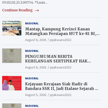
05.02.02.21.1.00754. *Luas…
Continue Reading
NASIONAL
Mantap, Kampung Kerinci Kanan
Matangkan Persiapan HUT ke-81 RI,
Warga yang ikut Upacara
August 6, 2026
jejaksuara2022
Berkesempatan Raih Hadiah
NASIONAL
PENGUMUMAN BERITA
KEHILANGAN SERTIPIKAT HAK
MILIK (SHM).
August 6, 2026
jejaksuara2022
NASIONAL
Kejayaan Kerajaan Siak Hadir di
Bandara SSK II, Jadi Etalase Sejarah di
Gerbang Riau
August 5, 2026
jejaksuara2022
NASIONAL