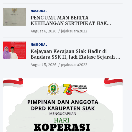
Berkesempatan Raih Hadiah
NASIONAL
PENGUMUMAN BERITA
KEHILANGAN SERTIPIKAT HAK
MILIK (SHM).
August 6, 2026
jejaksuara2022
NASIONAL
Kejayaan Kerajaan Siak Hadir di
Bandara SSK II, Jadi Etalase Sejarah di
Gerbang Riau
August 5, 2026
jejaksuara2022