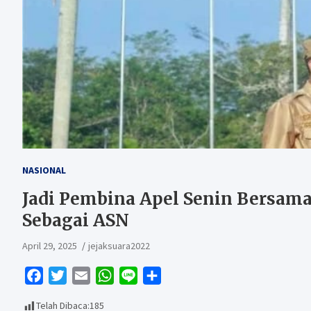
NASIONAL
Jadi Pembina Apel Senin Bersama,
Sebagai ASN
April 29, 2025
jejaksuara2022
F
T
E
W
L
S
a
w
m
h
i
h
Telah Dibaca:
185