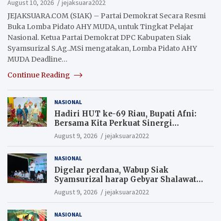
August 10, 2026
jejaksuara2022
JEJAKSUARA.COM (SIAK) – Partai Demokrat Secara Resmi
Buka Lomba Pidato AHY MUDA, untuk Tingkat Pelajar
Nasional. Ketua Partai Demokrat DPC Kabupaten Siak
Syamsurizal S.Ag..MSi mengatakan, Lomba Pidato AHY
MUDA Deadline…
Continue Reading
NASIONAL
Hadiri HUT ke-69 Riau, Bupati Afni:
Bersama Kita Perkuat Sinergi
Pembangunan
August 9, 2026
jejaksuara2022
NASIONAL
Digelar perdana, Wabup Siak
Syamsurizal harap Gebyar Shalawat
bisa meningkatkan nilai keagamaan
August 9, 2026
jejaksuara2022
ditengah-tengah masyarakat.
NASIONAL