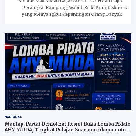
Pemkab Siak Sudah Bayarkan THR ASN dan Gajih
Perangkat Kampung, Wabub Siak: Prioritaskan
yang Menyangkut Kepentingan Orang Banyak
NASIONAL
Mantap, Partai Demokrat Resmi Buka Lomba Pidato
AHY MUDA, Tingkat Pelajar. Suaramu idemu untuk
Indonesia maju