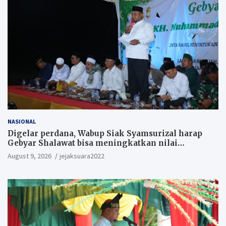
NASIONAL
Digelar perdana, Wabup Siak Syamsurizal harap
Gebyar Shalawat bisa meningkatkan nilai
keagamaan ditengah-tengah masyarakat.
August 9, 2026
jejaksuara2022