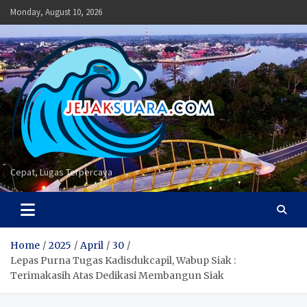
Skip
Monday, August 10, 2026
to
content
Cepat, Lugas Terpercaya
Home
2025
April
30
Lepas Purna Tugas Kadisdukcapil, Wabup Siak :
Terimakasih Atas Dedikasi Membangun Siak