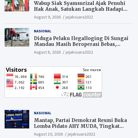
Wabup Siak Syamsurizal Ajak Penuhi
Hak Anak, Satukan Langkah Hadapi
Tantangan Daerah
August 9, 2026
jejaksuara2022
NASIONAL
Diduga Pelaku Ilegalloging Di Sungai
Mandau Masih Beroperasi Bebas,
Masyarakat Minta Aparat Penegak
August 8, 2026
jejaksuara2022
Hukum Segera Tangkap Aktor Dan
Pengurus.
NASIONAL
Mantap, Partai Demokrat Resmi Buka
Lomba Pidato AHY MUDA, Tingkat
Pelajar. Suaramu idemu untuk
August 10, 2026
jejaksuara2022
Indonesia maju