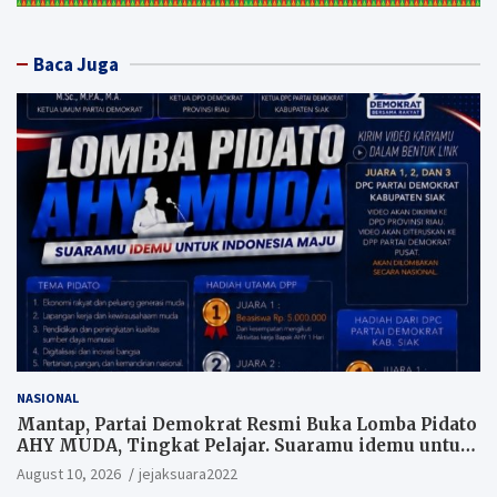
Baca Juga
NASIONAL
Mantap, Partai Demokrat Resmi Buka Lomba Pidato
AHY MUDA, Tingkat Pelajar. Suaramu idemu untuk
Indonesia maju
August 10, 2026
jejaksuara2022