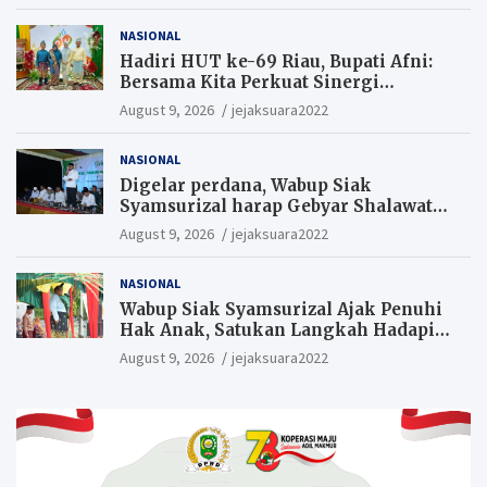
NASIONAL
Hadiri HUT ke-69 Riau, Bupati Afni:
Bersama Kita Perkuat Sinergi
Pembangunan
August 9, 2026
jejaksuara2022
NASIONAL
Digelar perdana, Wabup Siak
Syamsurizal harap Gebyar Shalawat
bisa meningkatkan nilai keagamaan
August 9, 2026
jejaksuara2022
ditengah-tengah masyarakat.
NASIONAL
Wabup Siak Syamsurizal Ajak Penuhi
Hak Anak, Satukan Langkah Hadapi
Tantangan Daerah
August 9, 2026
jejaksuara2022