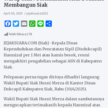
Membangun Siak
April 30, 2025
jejaksuara2022
F
T
E
W
L
S
a
w
m
h
i
h
Telah Dibaca:
178
c
i
a
a
n
a
e
t
i
t
e
r
JEJAKSUARA.COM (Siak) -Kepala Dinas
b
t
l
s
e
Kependudukan dan Pencatatan Sipil (Disdukcapil)
Hasmizal per 1 Mei atau kamis besok, resmi
o
e
A
mengakhiri pengabdian sebagai ASN di Kabupaten
o
r
p
Siak.
k
p
Pelepasan purna tugas dirinya dihadiri langsung
Wakil Bupati Siak Husni Merza di Kantor Dinas
Dukcapil Kabupaten Siak, Rabu (30/4/2025).
Wakil Bupati Siak Husni Merza dalam sambutannya
mengucapkan terimakasih kepada Hasmizal atas