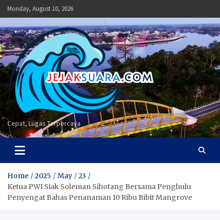
Skip
Monday, August 10, 2026
to
content
Cepat, Lugas Terpercaya
Home
2025
May
23
Ketua PWI Siak Soleman Sihotang Bersama Penghulu
Penyengat Bahas Penanaman 10 Ribu Bibit Mangrove