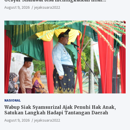
keagamaan ditengah-tengah masyarakat.
August 9, 2026
jejaksuara2022
NASIONAL
Wabup Siak Syamsurizal Ajak Penuhi Hak Anak,
Satukan Langkah Hadapi Tantangan Daerah
August 9, 2026
jejaksuara2022