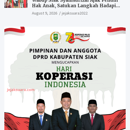
Wabup Siak Syamsurizal Ajak Penuhi
Hak Anak, Satukan Langkah Hadapi
Tantangan Daerah
August 9, 2026
jejaksuara2022