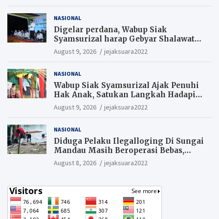
NASIONAL
Digelar perdana, Wabup Siak
Syamsurizal harap Gebyar Shalawat
bisa meningkatkan nilai keagamaan
August 9, 2026
jejaksuara2022
ditengah-tengah masyarakat.
NASIONAL
Wabup Siak Syamsurizal Ajak Penuhi
Hak Anak, Satukan Langkah Hadapi
Tantangan Daerah
August 9, 2026
jejaksuara2022
NASIONAL
Diduga Pelaku Ilegalloging Di Sungai
Mandau Masih Beroperasi Bebas,
Masyarakat Minta Aparat Penegak
August 8, 2026
jejaksuara2022
Hukum Segera Tangkap Aktor Dan
Pengurus.