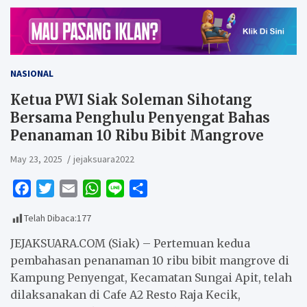
NASIONAL
Ketua PWI Siak Soleman Sihotang
Bersama Penghulu Penyengat Bahas
Penanaman 10 Ribu Bibit Mangrove
May 23, 2025
jejaksuara2022
F
T
E
W
L
S
a
w
m
h
i
h
Telah Dibaca:
177
c
i
a
a
n
a
e
t
i
t
e
r
JEJAKSUARA.COM (Siak) – Pertemuan kedua
b
t
l
s
e
pembahasan penanaman 10 ribu bibit mangrove di
Kampung Penyengat, Kecamatan Sungai Apit, telah
o
e
A
dilaksanakan di Cafe A2 Resto Raja Kecik,
o
r
p