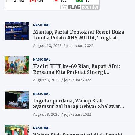
NASIONAL
Mantap, Partai Demokrat Resmi Buka
Lomba Pidato AHY MUDA, Tingkat
Pelajar. Suaramu idemu untuk
August 10, 2026
jejaksuara2022
Indonesia maju
NASIONAL
Hadiri HUT ke-69 Riau, Bupati Afni:
Bersama Kita Perkuat Sinergi
Pembangunan
August 9, 2026
jejaksuara2022
NASIONAL
Digelar perdana, Wabup Siak
Syamsurizal harap Gebyar Shalawat
bisa meningkatkan nilai keagamaan
August 9, 2026
jejaksuara2022
ditengah-tengah masyarakat.
NASIONAL