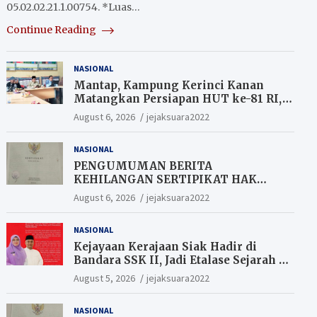
05.02.02.21.1.00754. *Luas…
Continue Reading
NASIONAL
Mantap, Kampung Kerinci Kanan
Matangkan Persiapan HUT ke-81 RI,
Warga yang ikut Upacara
August 6, 2026
jejaksuara2022
Berkesempatan Raih Hadiah
NASIONAL
PENGUMUMAN BERITA
KEHILANGAN SERTIPIKAT HAK
MILIK (SHM).
August 6, 2026
jejaksuara2022
NASIONAL
Kejayaan Kerajaan Siak Hadir di
Bandara SSK II, Jadi Etalase Sejarah di
Gerbang Riau
August 5, 2026
jejaksuara2022
NASIONAL