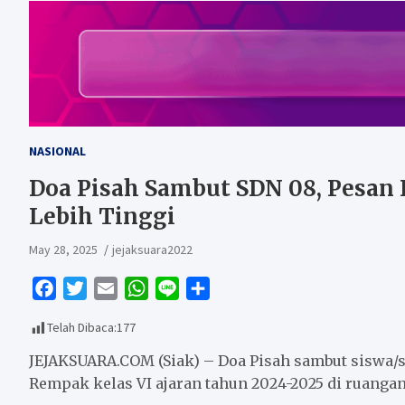
NASIONAL
Doa Pisah Sambut SDN 08, Pesan
Lebih Tinggi
May 28, 2025
jejaksuara2022
F
T
E
W
L
S
a
w
m
h
i
h
Telah Dibaca:
177
c
i
a
a
n
a
e
t
i
t
e
r
JEJAKSUARA.COM (Siak) – Doa Pisah sambut siswa/
b
t
l
s
e
Rempak kelas VI ajaran tahun 2024-2025 di ruanga