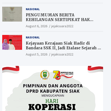
Berkesempatan Raih Hadiah
NASIONAL
PENGUMUMAN BERITA
KEHILANGAN SERTIPIKAT HAK
MILIK (SHM).
August 6, 2026
jejaksuara2022
NASIONAL
Kejayaan Kerajaan Siak Hadir di
Bandara SSK II, Jadi Etalase Sejarah di
Gerbang Riau
August 5, 2026
jejaksuara2022