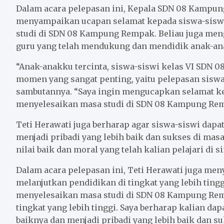
o
e
A
Dalam acara pelepasan ini, Kepala SDN 08 Kampung 
o
r
p
menyampaikan ucapan selamat kepada siswa-siswi 
k
p
studi di SDN 08 Kampung Rempak. Beliau juga men
guru yang telah mendukung dan mendidik anak-an
“Anak-anakku tercinta, siswa-siswi kelas VI SDN 0
momen yang sangat penting, yaitu pelepasan siswa-
sambutannya. “Saya ingin mengucapkan selamat ke
menyelesaikan masa studi di SDN 08 Kampung Re
Teti Herawati juga berharap agar siswa-siswi dapa
menjadi pribadi yang lebih baik dan sukses di masa
nilai baik dan moral yang telah kalian pelajari di s
Dalam acara pelepasan ini, Teti Herawati juga m
melanjutkan pendidikan di tingkat yang lebih tinggi
menyelesaikan masa studi di SDN 08 Kampung Rem
tingkat yang lebih tinggi. Saya berharap kalian d
baiknya dan menjadi pribadi yang lebih baik dan su