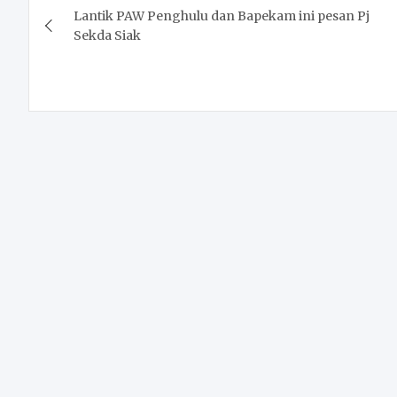
Lantik PAW Penghulu dan Bapekam ini pesan Pj
navigation
Sekda Siak