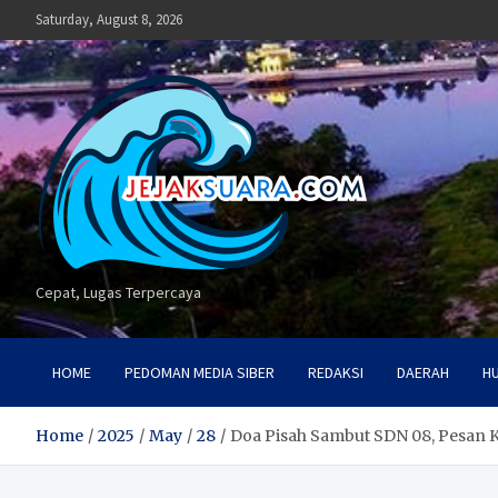
Skip
Saturday, August 8, 2026
to
content
Cepat, Lugas Terpercaya
HOME
PEDOMAN MEDIA SIBER
REDAKSI
DAERAH
H
Home
2025
May
28
Doa Pisah Sambut SDN 08, Pesan K