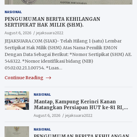
NASIONAL
PENGUMUMAN BERITA KEHILANGAN
SERTIPIKAT HAK MILIK (SHM).
August 6, 2026
jejaksuara2022
JEJAKSUARA.COM (SIAK)- Telah Hilang 1 (satu) Lembar
Sertipikat Hak Milik (SHM) Atas Nama Pemilik EMON
Dengan Data Sebagai Berikut: *Nomor Sertipikat (SHM) AE.
548322. *Nomor identifikasi bidang (NIB)
05.02.02.21.1.00754. *Luas…
Continue Reading
NASIONAL
Mantap, Kampung Kerinci Kanan
Matangkan Persiapan HUT ke-81 RI,
Warga yang ikut Upacara
August 6, 2026
jejaksuara2022
Berkesempatan Raih Hadiah
NASIONAL
PENGUMUMAN BERITA KEHILANGAN