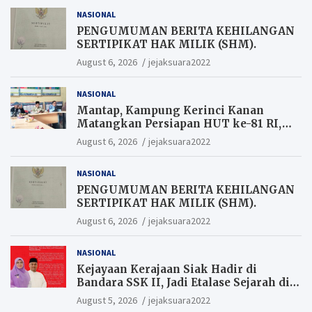
NASIONAL
PENGUMUMAN BERITA KEHILANGAN
SERTIPIKAT HAK MILIK (SHM).
August 6, 2026
jejaksuara2022
NASIONAL
Mantap, Kampung Kerinci Kanan
Matangkan Persiapan HUT ke-81 RI,
Warga yang ikut Upacara
August 6, 2026
jejaksuara2022
Berkesempatan Raih Hadiah
NASIONAL
PENGUMUMAN BERITA KEHILANGAN
SERTIPIKAT HAK MILIK (SHM).
August 6, 2026
jejaksuara2022
NASIONAL
Kejayaan Kerajaan Siak Hadir di
Bandara SSK II, Jadi Etalase Sejarah di
Gerbang Riau
August 5, 2026
jejaksuara2022