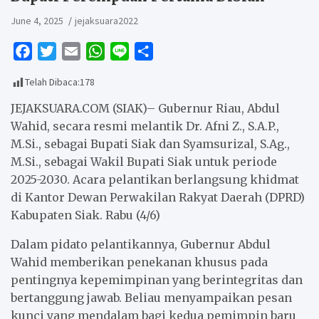
June 4, 2025
jejaksuara2022
F
T
E
W
L
S
a
w
m
h
i
h
Telah Dibaca:
178
c
i
a
a
n
a
e
t
i
t
e
r
JEJAKSUARA.COM (SIAK)– Gubernur Riau, Abdul
b
t
l
s
e
Wahid, secara resmi melantik Dr. Afni Z., S.A.P.,
M.Si., sebagai Bupati Siak dan Syamsurizal, S.Ag.,
o
e
A
M.Si., sebagai Wakil Bupati Siak untuk periode
o
r
p
2025-2030. Acara pelantikan berlangsung khidmat
k
p
di Kantor Dewan Perwakilan Rakyat Daerah (DPRD)
Kabupaten Siak. Rabu (4/6)
Dalam pidato pelantikannya, Gubernur Abdul
Wahid memberikan penekanan khusus pada
pentingnya kepemimpinan yang berintegritas dan
bertanggung jawab. Beliau menyampaikan pesan
kunci yang mendalam bagi kedua pemimpin baru