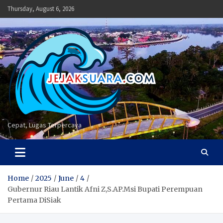
Skip
Thursday, August 6, 2026
to
content
Cepat, Lugas Terpercaya
Home
2025
June
4
Gubernur Riau Lantik Afni Z,S.AP.Msi Bupati Perempuan
Pertama DiSiak