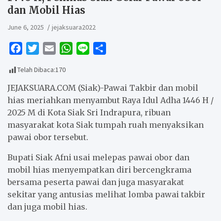
dan Mobil Hias
June 6, 2025
jejaksuara2022
F
T
E
W
L
S
a
w
m
h
i
h
Telah Dibaca:
170
c
i
a
a
n
a
e
t
i
t
e
r
JEJAKSUARA.COM (Siak)-Pawai Takbir dan mobil
b
t
l
s
e
hias meriahkan menyambut Raya Idul Adha 1446 H /
2025 M di Kota Siak Sri Indrapura, ribuan
o
e
A
masyarakat kota Siak tumpah ruah menyaksikan
o
r
p
pawai obor tersebut.
k
p
Bupati Siak Afni usai melepas pawai obor dan
mobil hias menyempatkan diri bercengkrama
bersama peserta pawai dan juga masyarakat
sekitar yang antusias melihat lomba pawai takbir
dan juga mobil hias.