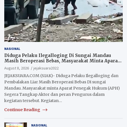
NASIONAL
Diduga Pelaku Ilegalloging Di Sungai Mandau
Masih Beroperasi Bebas, Masyarakat Minta Aparat
Penegak Hukum Segera Tangkap Aktor Dan
August 8, 2026
jejaksuara2022
Pengurus.
JEJAKSUARA.COM (SIAK)- Diduga Pelaku Ilegalloging dan
Pembalakan Liar Masih Beroperasi Bebas Di sungai
Mandau. Masyarakat minta Aparat Penegak Hukum (APH)
Segera Tangkap Aktor dan peran Pengurus dalam
kegiatan tersebut. Kegiatan…
Continue Reading
NASIONAL