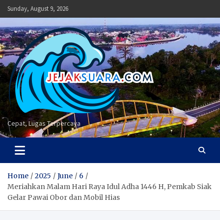
Skip
Sunday, August 9, 2026
to
content
Cepat, Lugas Terpercaya
Home
2025
June
6
Meriahkan Malam Hari Raya Idul Adha 1446 H, Pemkab Siak
Gelar Pawai Obor dan Mobil Hias