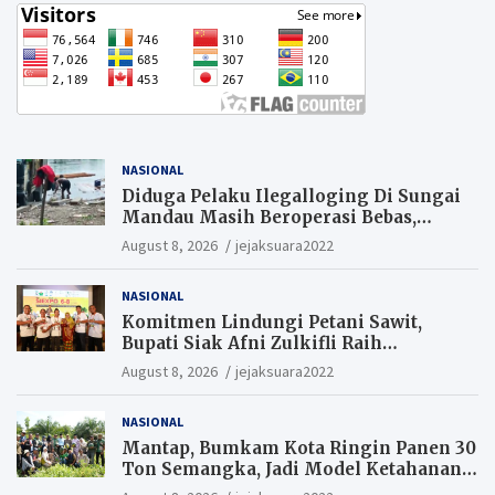
NASIONAL
Diduga Pelaku Ilegalloging Di Sungai
Mandau Masih Beroperasi Bebas,
Masyarakat Minta Aparat Penegak
August 8, 2026
jejaksuara2022
Hukum Segera Tangkap Aktor Dan
Pengurus.
NASIONAL
Komitmen Lindungi Petani Sawit,
Bupati Siak Afni Zulkifli Raih
Penghargaan SIEXPO 2026
August 8, 2026
jejaksuara2022
NASIONAL
Mantap, Bumkam Kota Ringin Panen 30
Ton Semangka, Jadi Model Ketahanan
Pangan Siak.