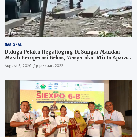
NASIONAL
Diduga Pelaku Ilegalloging Di Sungai Mandau
Masih Beroperasi Bebas, Masyarakat Minta Aparat
Penegak Hukum Segera Tangkap Aktor Dan
August 8, 2026
jejaksuara2022
Pengurus.