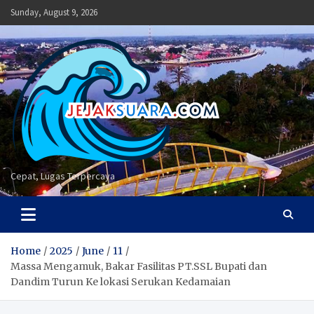
Skip
Sunday, August 9, 2026
to
content
Cepat, Lugas Terpercaya
Home
2025
June
11
Massa Mengamuk, Bakar Fasilitas PT.SSL Bupati dan
Dandim Turun Ke lokasi Serukan Kedamaian