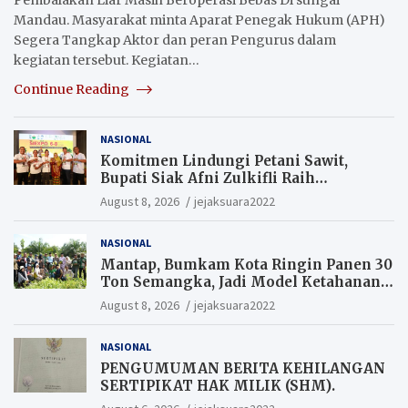
Mandau. Masyarakat minta Aparat Penegak Hukum (APH)
Segera Tangkap Aktor dan peran Pengurus dalam
kegiatan tersebut. Kegiatan…
Continue Reading
NASIONAL
Komitmen Lindungi Petani Sawit,
Bupati Siak Afni Zulkifli Raih
Penghargaan SIEXPO 2026
August 8, 2026
jejaksuara2022
NASIONAL
Mantap, Bumkam Kota Ringin Panen 30
Ton Semangka, Jadi Model Ketahanan
Pangan Siak.
August 8, 2026
jejaksuara2022
NASIONAL
PENGUMUMAN BERITA KEHILANGAN
SERTIPIKAT HAK MILIK (SHM).