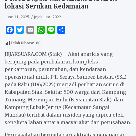
lokasi Serukan Kedamaian
June 11, 2025
jejaksuara2022
F
T
E
W
L
S
a
w
m
h
i
h
Telah Dibaca:
180
c
i
a
a
n
a
e
t
i
t
e
r
JEJAKSUARA.COM (Siak) – Aksi anarkis yang
b
t
l
s
e
berujung pada pembakaran kompleks
perkantoran, perumahan, dan kendaraan
o
e
A
operasional milik PT. Seraya Sumber Lestari (SSL)
o
r
p
pada Rabu (11/6/2025) menjadi perhatian serius di
k
p
Kabupaten Siak. Sekitar 500 warga dari Kampung
Tumang, Merempan Hulu (Kecamatan Siak), dan
Kampung Lubuk Jering (Kecamatan Sungai
Mandau) terlibat dalam insiden yang dipicu oleh
sengketa lahan antara masyarakat dan perusahaan.
Permasalahan bermula dari aktivitas penanaman