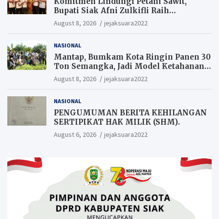
Komitmen Lindungi Petani Sawit,
Bupati Siak Afni Zulkifli Raih
Penghargaan SIEXPO 2026
August 8, 2026
jejaksuara2022
NASIONAL
Mantap, Bumkam Kota Ringin Panen 30
Ton Semangka, Jadi Model Ketahanan
Pangan Siak.
August 8, 2026
jejaksuara2022
NASIONAL
PENGUMUMAN BERITA KEHILANGAN
SERTIPIKAT HAK MILIK (SHM).
August 6, 2026
jejaksuara2022