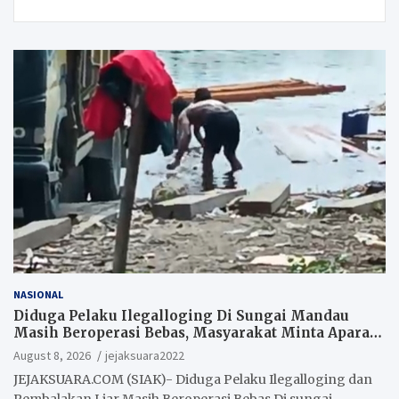
NASIONAL
Diduga Pelaku Ilegalloging Di Sungai Mandau
Masih Beroperasi Bebas, Masyarakat Minta Aparat
Penegak Hukum Segera Tangkap Aktor Dan
August 8, 2026
jejaksuara2022
Pengurus.
JEJAKSUARA.COM (SIAK)- Diduga Pelaku Ilegalloging dan
Pembalakan Liar Masih Beroperasi Bebas Di sungai