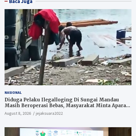
Baca Juga
NASIONAL
Diduga Pelaku Ilegalloging Di Sungai Mandau
Masih Beroperasi Bebas, Masyarakat Minta Aparat
Penegak Hukum Segera Tangkap Aktor Dan
August 8, 2026
jejaksuara2022
Pengurus.