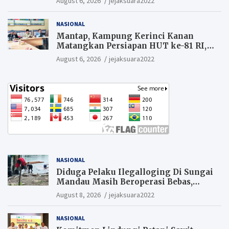
August 6, 2026
jejaksuara2022
NASIONAL
Mantap, Kampung Kerinci Kanan
Matangkan Persiapan HUT ke-81 RI,
Warga yang ikut Upacara
August 6, 2026
jejaksuara2022
Berkesempatan Raih Hadiah
NASIONAL
Diduga Pelaku Ilegalloging Di Sungai
Mandau Masih Beroperasi Bebas,
Masyarakat Minta Aparat Penegak
August 8, 2026
jejaksuara2022
Hukum Segera Tangkap Aktor Dan
Pengurus.
NASIONAL