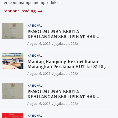
tersebut mampu memproduksi…
Continue Reading
NASIONAL
PENGUMUMAN BERITA
KEHILANGAN SERTIPIKAT HAK
MILIK (SHM).
August 6, 2026
jejaksuara2022
NASIONAL
Mantap, Kampung Kerinci Kanan
Matangkan Persiapan HUT ke-81 RI,
Warga yang ikut Upacara
August 6, 2026
jejaksuara2022
Berkesempatan Raih Hadiah
NASIONAL
PENGUMUMAN BERITA
KEHILANGAN SERTIPIKAT HAK
MILIK (SHM).
August 6, 2026
jejaksuara2022
NASIONAL