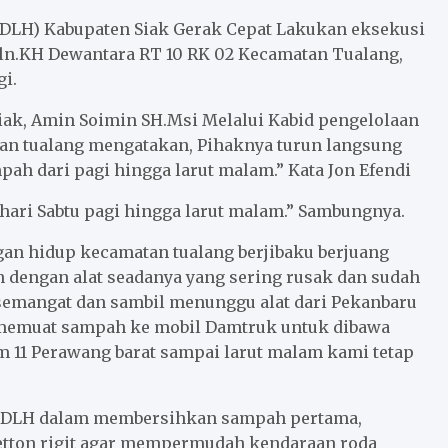
(DLH) Kabupaten Siak Gerak Cepat Lakukan eksekusi
ln.KH Dewantara RT 10 RK 02 Kecamatan Tualang,
gi.
iak, Amin Soimin SH.Msi Melalui Kabid pengelolaan
an tualang mengatakan, Pihaknya turun langsung
 dari pagi hingga larut malam.” Kata Jon Efendi
hari Sabtu pagi hingga larut malam.” Sambungnya.
gan hidup kecamatan tualang berjibaku berjuang
engan alat seadanya yang sering rusak dan sudah
 semangat dan sambil menunggu alat dari Pekanbaru
i memuat sampah ke mobil Damtruk untuk dibawa
 11 Perawang barat sampai larut malam kami tetap
im DLH dalam membersihkan sampah pertama,
 betton rigit agar mempermudah kendaraan roda