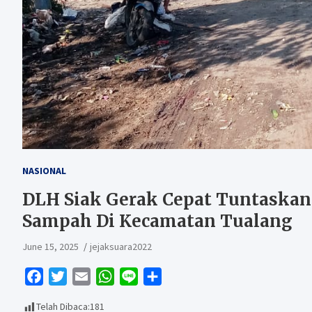
NASIONAL
DLH Siak Gerak Cepat Tuntaska
Sampah Di Kecamatan Tualang
June 15, 2025
jejaksuara2022
F
T
E
W
L
S
a
w
m
h
i
h
Telah Dibaca:
181