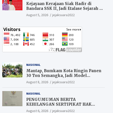
Kejayaan Kerajaan Siak Hadir di
Bandara SSK II, Jadi Etalase Sejarah di
Gerbang Riau
August 5, 2026
jejaksuara2022
NASIONAL
Mantap, Bumkam Kota Ringin Panen
30 Ton Semangka, Jadi Model
Ketahanan Pangan Siak.
August 8, 2026
jejaksuara2022
NASIONAL
PENGUMUMAN BERITA
KEHILANGAN SERTIPIKAT HAK
MILIK (SHM).
August 6, 2026
jejaksuara2022