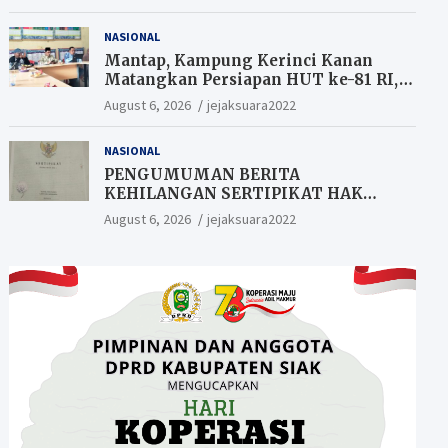
NASIONAL
Mantap, Kampung Kerinci Kanan
Matangkan Persiapan HUT ke-81 RI,
Warga yang ikut Upacara
August 6, 2026
jejaksuara2022
Berkesempatan Raih Hadiah
NASIONAL
PENGUMUMAN BERITA
KEHILANGAN SERTIPIKAT HAK
MILIK (SHM).
August 6, 2026
jejaksuara2022