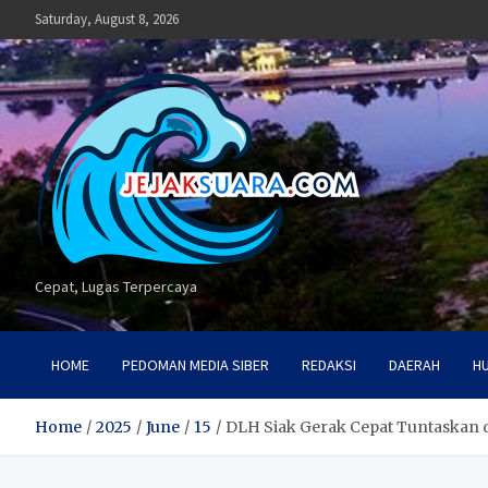
Skip
Saturday, August 8, 2026
to
content
Cepat, Lugas Terpercaya
HOME
PEDOMAN MEDIA SIBER
REDAKSI
DAERAH
H
Home
2025
June
15
DLH Siak Gerak Cepat Tuntaskan