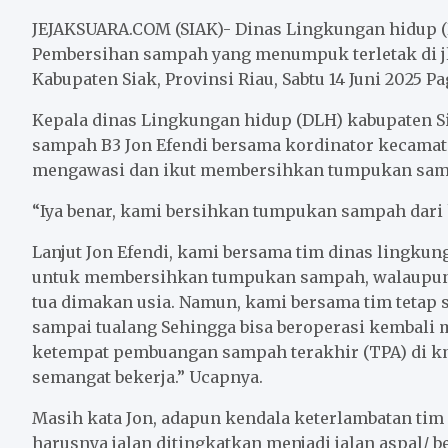
c
i
a
a
n
a
e
t
i
t
e
r
JEJAKSUARA.COM (SIAK)- Dinas Lingkungan hidup 
b
t
l
s
e
Pembersihan sampah yang menumpuk terletak di j
Kabupaten Siak, Provinsi Riau, Sabtu 14 Juni 2025 Pa
o
e
A
o
r
p
Kepala dinas Lingkungan hidup (DLH) kabupaten S
k
p
sampah B3 Jon Efendi bersama kordinator kecamat
mengawasi dan ikut membersihkan tumpukan sampah
“Iya benar, kami bersihkan tumpukan sampah dari 
Lanjut Jon Efendi, kami bersama tim dinas lingkun
untuk membersihkan tumpukan sampah, walaupun d
tua dimakan usia. Namun, kami bersama tim tetap
sampai tualang Sehingga bisa beroperasi kembal
ketempat pembuangan sampah terakhir (TPA) di km
semangat bekerja.” Ucapnya.
Masih kata Jon, adapun kendala keterlambatan t
harusnya jalan ditingkatkan menjadi jalan aspal/