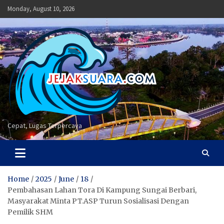
Skip
Monday, August 10, 2026
to
content
Cepat, Lugas Terpercaya
Home
2025
June
18
Pembahasan Lahan Tora Di Kampung Sungai Berbari,
Masyarakat Minta PT.ASP Turun Sosialisasi Dengan
Pemilik SHM