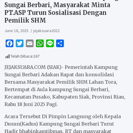
Sungai Berbari, Masyarakat Minta
PT.ASP Turun Sosialisasi Dengan
Pemilik SHM
June 18, 2025
jejaksuara2022
F
T
E
W
L
S
a
w
m
h
i
h
Telah Dibaca:
167
c
i
a
a
n
a
e
t
i
t
e
r
JEJAKSUARA.COM (SIAK)- Pemerintah Kampung
b
t
l
s
e
Sungai Berbari Adakan Rapat dan konsolidasi
Bersama Masyarakat Pemilik SHM Lahan Tora,
o
e
A
Bertempat di Aula kampung Sungai Berbari,
o
r
p
Kecamatan Pusako, Kabupaten Siak, Provinsi Riau,
k
p
Rabu 18 Juni 2025 Pagi.
Acara Tersebut Di Pimpin Langsung oleh Kepala
Dusun(Kadus) Kampung Sungai Berbari Turut
Hadir bhabinkamtibmas, RT dan masyarakat