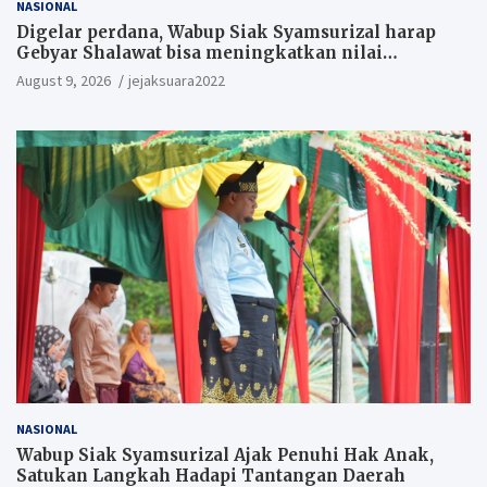
NASIONAL
Digelar perdana, Wabup Siak Syamsurizal harap
Gebyar Shalawat bisa meningkatkan nilai
keagamaan ditengah-tengah masyarakat.
August 9, 2026
jejaksuara2022
NASIONAL
Wabup Siak Syamsurizal Ajak Penuhi Hak Anak,
Satukan Langkah Hadapi Tantangan Daerah