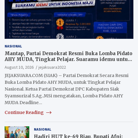
NASIONAL
Mantap, Partai Demokrat Resmi Buka Lomba Pidato
AHY MUDA, Tingkat Pelajar. Suaramu idemu untuk
Indonesia maju
August 10, 2026
jejaksuara2022
JEJAKSUARA.COM (SIAK) – Partai Demokrat Secara Resmi
Buka Lomba Pidato AHY MUDA, untuk Tingkat Pelajar
Nasional. Ketua Partai Demokrat DPC Kabupaten Siak
Syamsurizal S.Ag..MSi mengatakan, Lomba Pidato AHY
MUDA Deadline…
Continue Reading
NASIONAL
Hadiri HUT ke-69 Riau, Bupati Afni: