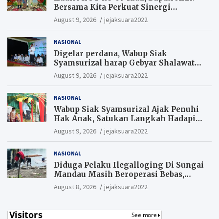
Bersama Kita Perkuat Sinergi
Pembangunan
August 9, 2026
jejaksuara2022
NASIONAL
Digelar perdana, Wabup Siak
Syamsurizal harap Gebyar Shalawat
bisa meningkatkan nilai keagamaan
August 9, 2026
jejaksuara2022
ditengah-tengah masyarakat.
NASIONAL
Wabup Siak Syamsurizal Ajak Penuhi
Hak Anak, Satukan Langkah Hadapi
Tantangan Daerah
August 9, 2026
jejaksuara2022
NASIONAL
Diduga Pelaku Ilegalloging Di Sungai
Mandau Masih Beroperasi Bebas,
Masyarakat Minta Aparat Penegak
August 8, 2026
jejaksuara2022
Hukum Segera Tangkap Aktor Dan
Pengurus.