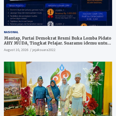
NASIONAL
Mantap, Partai Demokrat Resmi Buka Lomba Pidato
AHY MUDA, Tingkat Pelajar. Suaramu idemu untuk
Indonesia maju
August 10, 2026
jejaksuara2022