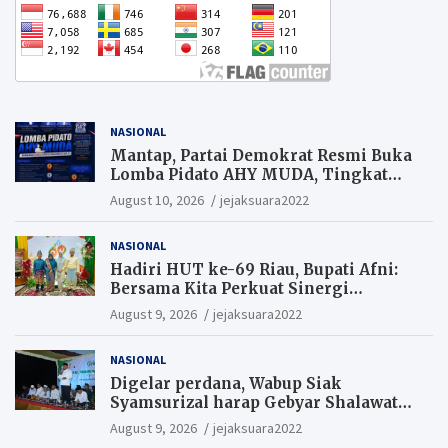
NASIONAL
Mantap, Partai Demokrat Resmi Buka
Lomba Pidato AHY MUDA, Tingkat
Pelajar. Suaramu idemu untuk
August 10, 2026
jejaksuara2022
Indonesia maju
NASIONAL
Hadiri HUT ke-69 Riau, Bupati Afni:
Bersama Kita Perkuat Sinergi
Pembangunan
August 9, 2026
jejaksuara2022
NASIONAL
Digelar perdana, Wabup Siak
Syamsurizal harap Gebyar Shalawat
bisa meningkatkan nilai keagamaan
August 9, 2026
jejaksuara2022
ditengah-tengah masyarakat.