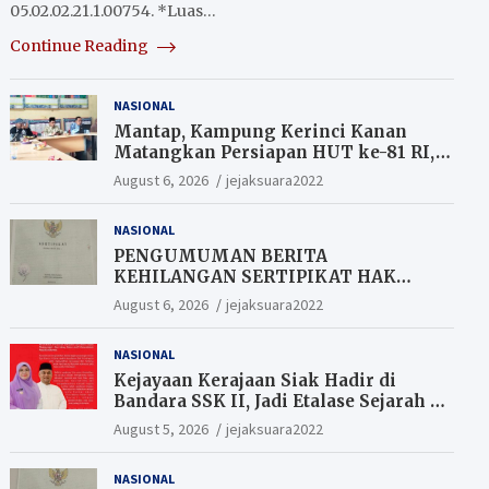
05.02.02.21.1.00754. *Luas…
Continue Reading
NASIONAL
Mantap, Kampung Kerinci Kanan
Matangkan Persiapan HUT ke-81 RI,
Warga yang ikut Upacara
August 6, 2026
jejaksuara2022
Berkesempatan Raih Hadiah
NASIONAL
PENGUMUMAN BERITA
KEHILANGAN SERTIPIKAT HAK
MILIK (SHM).
August 6, 2026
jejaksuara2022
NASIONAL
Kejayaan Kerajaan Siak Hadir di
Bandara SSK II, Jadi Etalase Sejarah di
Gerbang Riau
August 5, 2026
jejaksuara2022
NASIONAL