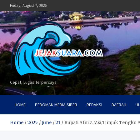
Skip
Friday, August 7, 2026
to
content
Cepat, Lugas Terpercaya
HOME
PEDOMAN MEDIA SIBER
REDAKSI
DAERAH
H
Home
2025
June
21
Bupati Afni Z Msi,Tunjuk Tengku 