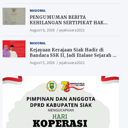
Berkesempatan Raih Hadiah
NASIONAL
PENGUMUMAN BERITA
KEHILANGAN SERTIPIKAT HAK
MILIK (SHM).
August 6, 2026
jejaksuara2022
NASIONAL
Kejayaan Kerajaan Siak Hadir di
Bandara SSK II, Jadi Etalase Sejarah di
Gerbang Riau
August 5, 2026
jejaksuara2022