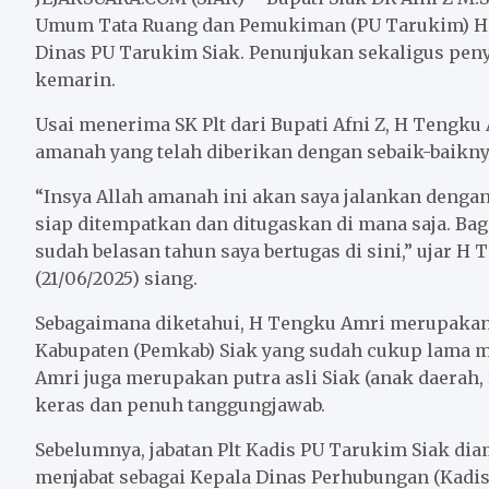
b
t
l
s
e
Umum Tata Ruang dan Pemukiman (PU Tarukim) H T
Dinas PU Tarukim Siak. Penunjukan sekaligus penye
o
e
A
kemarin.
o
r
p
k
p
Usai menerima SK Plt dari Bupati Afni Z, H Tengk
amanah yang telah diberikan dengan sebaik-baikny
“Insya Allah amanah ini akan saya jalankan dengan 
siap ditempatkan dan ditugaskan di mana saja. Bagi
sudah belasan tahun saya bertugas di sini,” ujar H
(21/06/2025) siang.
Sebagaimana diketahui, H Tengku Amri merupakan 
Kabupaten (Pemkab) Siak yang sudah cukup lama m
Amri juga merupakan putra asli Siak (anak daerah, 
keras dan penuh tanggungjawab.
Sebelumnya, jabatan Plt Kadis PU Tarukim Siak di
menjabat sebagai Kepala Dinas Perhubungan (Kadish