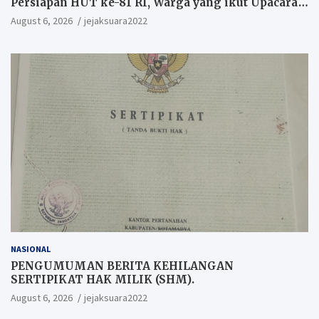
Persiapan HUT ke-81 RI, Warga yang ikut Upacara
Berkesempatan Raih Hadiah
August 6, 2026
jejaksuara2022
NASIONAL
PENGUMUMAN BERITA KEHILANGAN
SERTIPIKAT HAK MILIK (SHM).
August 6, 2026
jejaksuara2022