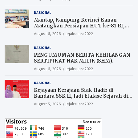
NASIONAL
Mantap, Kampung Kerinci Kanan
Matangkan Persiapan HUT ke-81 RI,
Warga yang ikut Upacara
August 6, 2026
jejaksuara2022
Berkesempatan Raih Hadiah
NASIONAL
PENGUMUMAN BERITA KEHILANGAN
SERTIPIKAT HAK MILIK (SHM).
August 6, 2026
jejaksuara2022
NASIONAL
Kejayaan Kerajaan Siak Hadir di
Bandara SSK II, Jadi Etalase Sejarah di
Gerbang Riau
August 5, 2026
jejaksuara2022