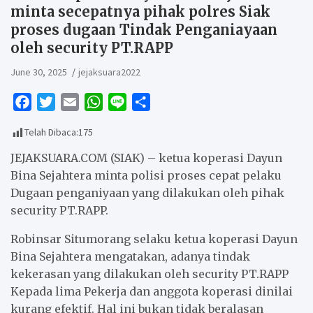
minta secepatnya pihak polres Siak
proses dugaan Tindak Penganiayaan
oleh security PT.RAPP
June 30, 2025
jejaksuara2022
F
T
E
W
L
S
a
w
m
h
i
h
Telah Dibaca:
175
c
i
a
a
n
a
e
t
i
t
e
r
JEJAKSUARA.COM (SIAK) – ketua koperasi Dayun
b
t
l
s
e
Bina Sejahtera minta polisi proses cepat pelaku
Dugaan penganiyaan yang dilakukan oleh pihak
o
e
A
security PT.RAPP.
o
r
p
k
p
Robinsar Situmorang selaku ketua koperasi Dayun
Bina Sejahtera mengatakan, adanya tindak
kekerasan yang dilakukan oleh security PT.RAPP
Kepada lima Pekerja dan anggota koperasi dinilai
kurang efektif. Hal ini bukan tidak beralasan