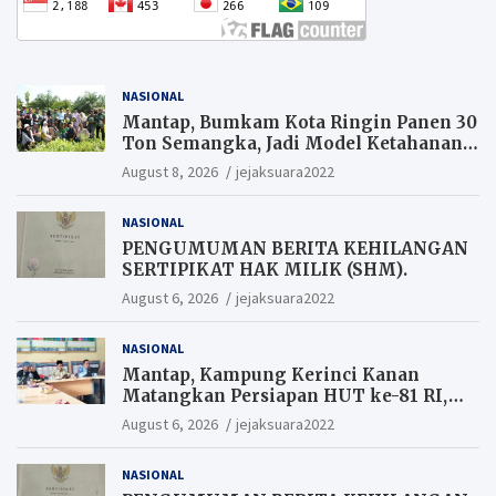
NASIONAL
Mantap, Bumkam Kota Ringin Panen 30
Ton Semangka, Jadi Model Ketahanan
Pangan Siak.
August 8, 2026
jejaksuara2022
NASIONAL
PENGUMUMAN BERITA KEHILANGAN
SERTIPIKAT HAK MILIK (SHM).
August 6, 2026
jejaksuara2022
NASIONAL
Mantap, Kampung Kerinci Kanan
Matangkan Persiapan HUT ke-81 RI,
Warga yang ikut Upacara
August 6, 2026
jejaksuara2022
Berkesempatan Raih Hadiah
NASIONAL