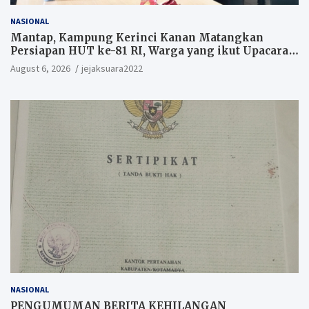
NASIONAL
Mantap, Kampung Kerinci Kanan Matangkan
Persiapan HUT ke-81 RI, Warga yang ikut Upacara
Berkesempatan Raih Hadiah
August 6, 2026
jejaksuara2022
NASIONAL
PENGUMUMAN BERITA KEHILANGAN