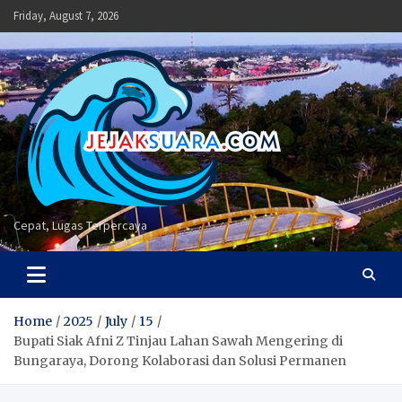
Skip
Friday, August 7, 2026
to
content
Cepat, Lugas Terpercaya
Home
2025
July
15
Bupati Siak Afni Z Tinjau Lahan Sawah Mengering di
Bungaraya, Dorong Kolaborasi dan Solusi Permanen