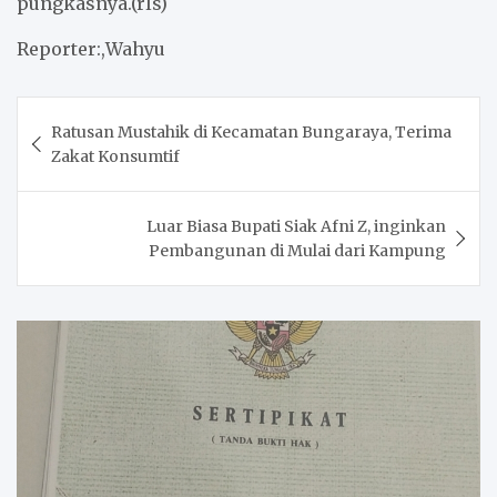
pungkasnya.(rls)
Reporter:,Wahyu
Post
Ratusan Mustahik di Kecamatan Bungaraya, Terima
navigation
Zakat Konsumtif
Luar Biasa Bupati Siak Afni Z, inginkan
Pembangunan di Mulai dari Kampung