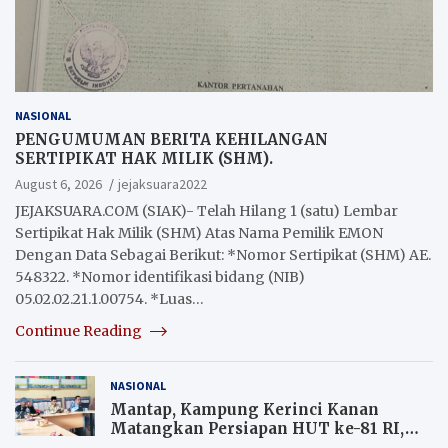
NASIONAL
PENGUMUMAN BERITA KEHILANGAN
SERTIPIKAT HAK MILIK (SHM).
August 6, 2026
jejaksuara2022
JEJAKSUARA.COM (SIAK)- Telah Hilang 1 (satu) Lembar
Sertipikat Hak Milik (SHM) Atas Nama Pemilik EMON
Dengan Data Sebagai Berikut: *Nomor Sertipikat (SHM) AE.
548322. *Nomor identifikasi bidang (NIB)
05.02.02.21.1.00754. *Luas…
Continue Reading
NASIONAL
Mantap, Kampung Kerinci Kanan
Matangkan Persiapan HUT ke-81 RI,
Warga yang ikut Upacara