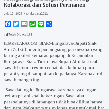
Kolaborasi dan Solusi Permanen
July 15, 2025
jejaksuara2022
F
T
E
W
L
S
a
w
m
h
i
h
Telah Dibaca:
183
c
i
a
a
n
a
e
t
i
t
e
r
JEJAKSUARA.COM (SIAK)-Bungaraya-Bupati Siak
b
t
l
s
e
Afni Zulkifli meninjau langsung persawahan yang
kering akibat kemarau panjang di Kecamatan
o
e
A
Bungaraya, Siak. Turun nya Bupati Afni ke areal
o
r
p
sawah bentuk respon cepat atas keluhan para
k
p
petani yang disampaikan kepadanya. Karena air di
sawah mengering.
“Saya datang ke Bungaraya karena saya dengar
jeritan petani soal kekeringan. Saya tahu
persoalannya di lapangan tidak bisa dilihat hanya
dari peta. Maka saya turun langsung untuk melihat