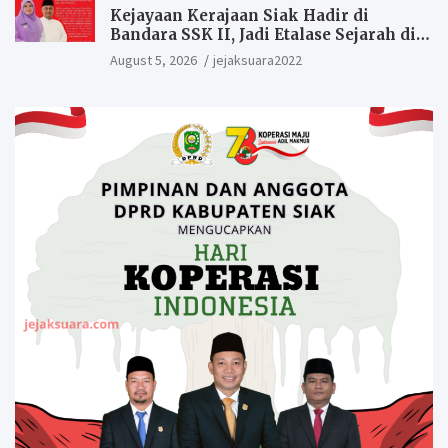
Kejayaan Kerajaan Siak Hadir di
Bandara SSK II, Jadi Etalase Sejarah di
Gerbang Riau
August 5, 2026
jejaksuara2022