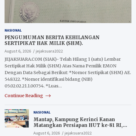
NASIONAL
PENGUMUMAN BERITA KEHILANGAN
SERTIPIKAT HAK MILIK (SHM).
August 6, 2026
jejaksuara2022
JEJAKSUARA.COM (SIAK)- Telah Hilang 1 (satu) Lembar
Sertipikat Hak Milik (SHM) Atas Nama Pemilik EMON
Dengan Data Sebagai Berikut: *Nomor Sertipikat (SHM) AE.
548322. *Nomor identifikasi bidang (NIB)
05.02.02.21.1.00754. *Luas…
Continue Reading
NASIONAL
Mantap, Kampung Kerinci Kanan
Matangkan Persiapan HUT ke-81 RI,
Warga yang ikut Upacara
August 6, 2026
jejaksuara2022