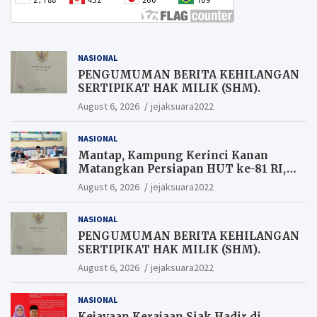
NASIONAL
PENGUMUMAN BERITA KEHILANGAN
SERTIPIKAT HAK MILIK (SHM).
August 6, 2026
jejaksuara2022
NASIONAL
Mantap, Kampung Kerinci Kanan
Matangkan Persiapan HUT ke-81 RI,
Warga yang ikut Upacara
August 6, 2026
jejaksuara2022
Berkesempatan Raih Hadiah
NASIONAL
PENGUMUMAN BERITA KEHILANGAN
SERTIPIKAT HAK MILIK (SHM).
August 6, 2026
jejaksuara2022
NASIONAL
Kejayaan Kerajaan Siak Hadir di