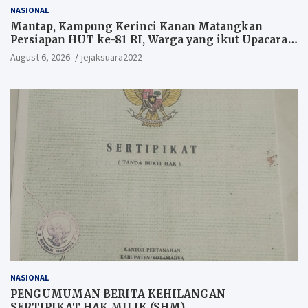
NASIONAL
Mantap, Kampung Kerinci Kanan Matangkan
Persiapan HUT ke-81 RI, Warga yang ikut Upacara
Berkesempatan Raih Hadiah
August 6, 2026
jejaksuara2022
NASIONAL
PENGUMUMAN BERITA KEHILANGAN
SERTIPIKAT HAK MILIK (SHM).