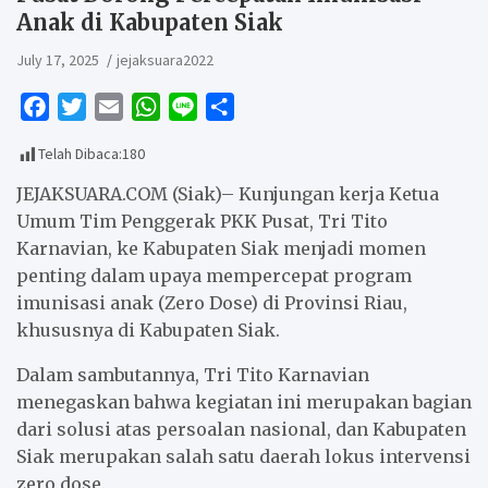
Anak di Kabupaten Siak
July 17, 2025
jejaksuara2022
F
T
E
W
L
S
a
w
m
h
i
h
Telah Dibaca:
180
c
i
a
a
n
a
e
t
i
t
e
r
JEJAKSUARA.COM (Siak)– Kunjungan kerja Ketua
b
t
l
s
e
Umum Tim Penggerak PKK Pusat, Tri Tito
Karnavian, ke Kabupaten Siak menjadi momen
o
e
A
penting dalam upaya mempercepat program
o
r
p
imunisasi anak (Zero Dose) di Provinsi Riau,
k
p
khususnya di Kabupaten Siak.
Dalam sambutannya, Tri Tito Karnavian
menegaskan bahwa kegiatan ini merupakan bagian
dari solusi atas persoalan nasional, dan Kabupaten
Siak merupakan salah satu daerah lokus intervensi
zero dose.