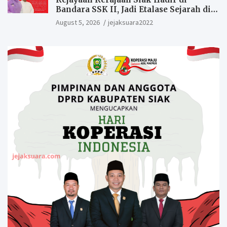
Bandara SSK II, Jadi Etalase Sejarah di
Gerbang Riau
August 5, 2026
jejaksuara2022