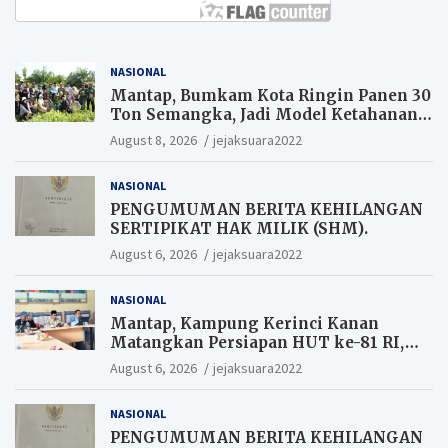
NASIONAL
Mantap, Bumkam Kota Ringin Panen 30
Ton Semangka, Jadi Model Ketahanan
Pangan Siak.
August 8, 2026
jejaksuara2022
NASIONAL
PENGUMUMAN BERITA KEHILANGAN
SERTIPIKAT HAK MILIK (SHM).
August 6, 2026
jejaksuara2022
NASIONAL
Mantap, Kampung Kerinci Kanan
Matangkan Persiapan HUT ke-81 RI,
Warga yang ikut Upacara
August 6, 2026
jejaksuara2022
Berkesempatan Raih Hadiah
NASIONAL
PENGUMUMAN BERITA KEHILANGAN