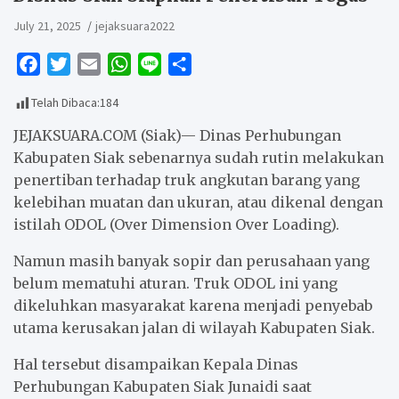
July 21, 2025
jejaksuara2022
F
T
E
W
L
S
a
w
m
h
i
h
Telah Dibaca:
184
c
i
a
a
n
a
e
t
i
t
e
r
JEJAKSUARA.COM (Siak)— Dinas Perhubungan
b
t
l
s
e
Kabupaten Siak sebenarnya sudah rutin melakukan
penertiban terhadap truk angkutan barang yang
o
e
A
kelebihan muatan dan ukuran, atau dikenal dengan
o
r
p
istilah ODOL (Over Dimension Over Loading).
k
p
Namun masih banyak sopir dan perusahaan yang
belum mematuhi aturan. Truk ODOL ini yang
dikeluhkan masyarakat karena menjadi penyebab
utama kerusakan jalan di wilayah Kabupaten Siak.
Hal tersebut disampaikan Kepala Dinas
Perhubungan Kabupaten Siak Junaidi saat