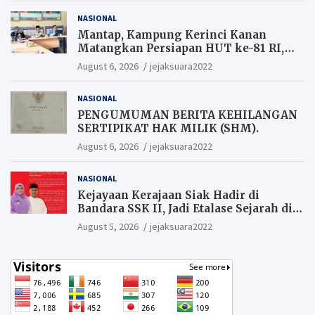
NASIONAL
Mantap, Kampung Kerinci Kanan
Matangkan Persiapan HUT ke-81 RI,
Warga yang ikut Upacara
August 6, 2026
jejaksuara2022
Berkesempatan Raih Hadiah
NASIONAL
PENGUMUMAN BERITA KEHILANGAN
SERTIPIKAT HAK MILIK (SHM).
August 6, 2026
jejaksuara2022
NASIONAL
Kejayaan Kerajaan Siak Hadir di
Bandara SSK II, Jadi Etalase Sejarah di
Gerbang Riau
August 5, 2026
jejaksuara2022