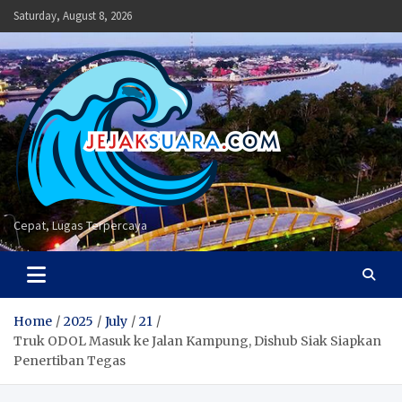
Skip
Saturday, August 8, 2026
to
content
Cepat, Lugas Terpercaya
Home
2025
July
21
Truk ODOL Masuk ke Jalan Kampung, Dishub Siak Siapkan
Penertiban Tegas