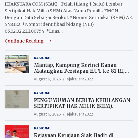
JEJAKSUARA.COM (SIAK)- Telah Hilang 1 (satu) Lembar
Sertipikat Hak Milik (SHM) Atas Nama Pemilik EMON
Dengan Data Sebagai Berikut: *Nomor Sertipikat (SHM) AE.
548322. *Nomor identifikasi bidang (NIB)
05.02.02.21.1.00754. *Luas…
Continue Reading
NASIONAL
Mantap, Kampung Kerinci Kanan
Matangkan Persiapan HUT ke-81 RI,
Warga yang ikut Upacara
August 6, 2026
jejaksuara2022
Berkesempatan Raih Hadiah
NASIONAL
PENGUMUMAN BERITA KEHILANGAN
SERTIPIKAT HAK MILIK (SHM).
August 6, 2026
jejaksuara2022
NASIONAL
Kejayaan Kerajaan Siak Hadir di