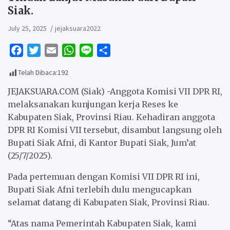
Siak.
July 25, 2025
jejaksuara2022
F
T
E
W
L
S
a
w
m
h
i
h
Telah Dibaca:
192
c
i
a
a
n
a
e
t
i
t
e
r
JEJAKSUARA.COM (Siak) -Anggota Komisi VII DPR RI,
b
t
l
s
e
melaksanakan kunjungan kerja Reses ke
Kabupaten Siak, Provinsi Riau. Kehadiran anggota
o
e
A
DPR RI Komisi VII tersebut, disambut langsung oleh
o
r
p
Bupati Siak Afni, di Kantor Bupati Siak, Jum’at
k
p
(25/7/2025).
Pada pertemuan dengan Komisi VII DPR RI ini,
Bupati Siak Afni terlebih dulu mengucapkan
selamat datang di Kabupaten Siak, Provinsi Riau.
“Atas nama Pemerintah Kabupaten Siak, kami