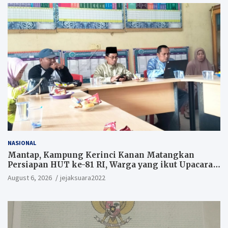
NASIONAL
Mantap, Kampung Kerinci Kanan Matangkan
Persiapan HUT ke-81 RI, Warga yang ikut Upacara
Berkesempatan Raih Hadiah
August 6, 2026
jejaksuara2022