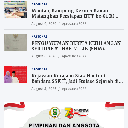
NASIONAL
Mantap, Kampung Kerinci Kanan
Matangkan Persiapan HUT ke-81 RI,
Warga yang ikut Upacara
August 6, 2026
jejaksuara2022
Berkesempatan Raih Hadiah
NASIONAL
PENGUMUMAN BERITA KEHILANGAN
SERTIPIKAT HAK MILIK (SHM).
August 6, 2026
jejaksuara2022
NASIONAL
Kejayaan Kerajaan Siak Hadir di
Bandara SSK II, Jadi Etalase Sejarah di
Gerbang Riau
August 5, 2026
jejaksuara2022