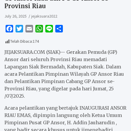
Provinsi Riau
July 26, 2025
jejaksuara2022
F
T
E
W
L
S
a
w
m
h
i
h
Telah Dibaca:
174
c
i
a
a
n
a
e
t
i
t
e
r
JEJAKSUARA.COM (SIAK)— Gerakan Pemuda (GP)
b
t
l
s
e
Ansor dari seluruh Provinsi Riau memadati
Lapangan Siak Bermadah, Kabupaten Siak. Dalam
o
e
A
acara Pelantikan Pimpinan Wilayah GP Ansor Riau
o
r
p
dan Pelantikan Pimpinan Cabang GP Ansor se-
k
p
Provinsi Riau, yang digelar pada hari Jumat, 25
/07/2025.
Acara pelantikan yang bertajuk INAUGURASI ANSOR
RIAU EMAS, dipimpin langsung oleh Ketua Umum
Pimpinan Pusat GP Ansor, H. Addin Jauharudin ,
yang hadir secara khusus untuk jimenghadiri