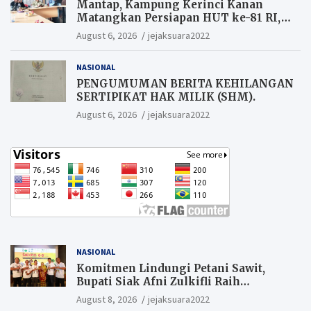
Mantap, Kampung Kerinci Kanan
Matangkan Persiapan HUT ke-81 RI,
Warga yang ikut Upacara
August 6, 2026
jejaksuara2022
Berkesempatan Raih Hadiah
NASIONAL
PENGUMUMAN BERITA KEHILANGAN
SERTIPIKAT HAK MILIK (SHM).
August 6, 2026
jejaksuara2022
NASIONAL
Komitmen Lindungi Petani Sawit,
Bupati Siak Afni Zulkifli Raih
Penghargaan SIEXPO 2026
August 8, 2026
jejaksuara2022