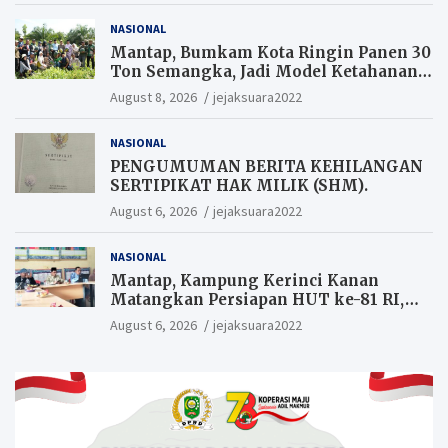
NASIONAL
Mantap, Bumkam Kota Ringin Panen 30
Ton Semangka, Jadi Model Ketahanan
Pangan Siak.
August 8, 2026
jejaksuara2022
NASIONAL
PENGUMUMAN BERITA KEHILANGAN
SERTIPIKAT HAK MILIK (SHM).
August 6, 2026
jejaksuara2022
NASIONAL
Mantap, Kampung Kerinci Kanan
Matangkan Persiapan HUT ke-81 RI,
Warga yang ikut Upacara
August 6, 2026
jejaksuara2022
Berkesempatan Raih Hadiah