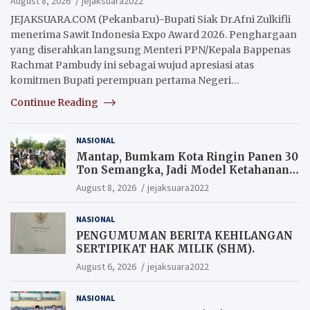
August 8, 2026
jejaksuara2022
JEJAKSUARA.COM (Pekanbaru)-Bupati Siak Dr.Afni Zulkifli
menerima Sawit Indonesia Expo Award 2026. Penghargaan
yang diserahkan langsung Menteri PPN/Kepala Bappenas
Rachmat Pambudy ini sebagai wujud apresiasi atas
komitmen Bupati perempuan pertama Negeri…
Continue Reading
NASIONAL
Mantap, Bumkam Kota Ringin Panen 30
Ton Semangka, Jadi Model Ketahanan
Pangan Siak.
August 8, 2026
jejaksuara2022
NASIONAL
PENGUMUMAN BERITA KEHILANGAN
SERTIPIKAT HAK MILIK (SHM).
August 6, 2026
jejaksuara2022
NASIONAL