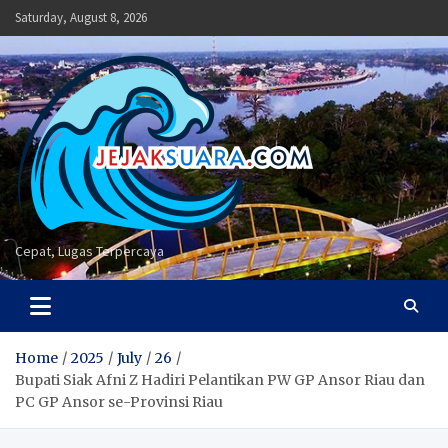
Skip
Saturday, August 8, 2026
to
content
Cepat, Lugas Terpercaya
Home
2025
July
26
Bupati Siak Afni Z Hadiri Pelantikan PW GP Ansor Riau dan
PC GP Ansor se-Provinsi Riau