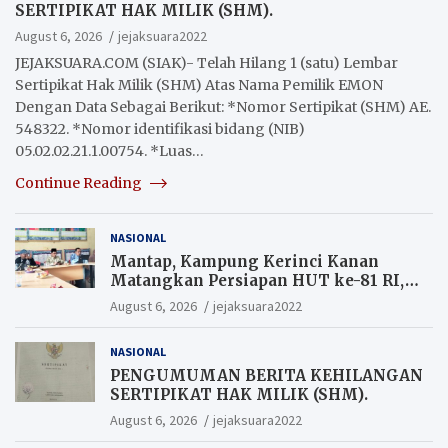
SERTIPIKAT HAK MILIK (SHM).
August 6, 2026
jejaksuara2022
JEJAKSUARA.COM (SIAK)- Telah Hilang 1 (satu) Lembar
Sertipikat Hak Milik (SHM) Atas Nama Pemilik EMON
Dengan Data Sebagai Berikut: *Nomor Sertipikat (SHM) AE.
548322. *Nomor identifikasi bidang (NIB)
05.02.02.21.1.00754. *Luas…
Continue Reading
NASIONAL
Mantap, Kampung Kerinci Kanan
Matangkan Persiapan HUT ke-81 RI,
Warga yang ikut Upacara
August 6, 2026
jejaksuara2022
Berkesempatan Raih Hadiah
NASIONAL
PENGUMUMAN BERITA KEHILANGAN
SERTIPIKAT HAK MILIK (SHM).
August 6, 2026
jejaksuara2022