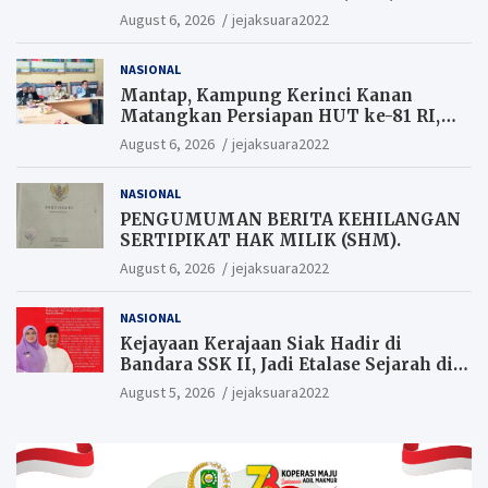
August 6, 2026
jejaksuara2022
NASIONAL
Mantap, Kampung Kerinci Kanan
Matangkan Persiapan HUT ke-81 RI,
Warga yang ikut Upacara
August 6, 2026
jejaksuara2022
Berkesempatan Raih Hadiah
NASIONAL
PENGUMUMAN BERITA KEHILANGAN
SERTIPIKAT HAK MILIK (SHM).
August 6, 2026
jejaksuara2022
NASIONAL
Kejayaan Kerajaan Siak Hadir di
Bandara SSK II, Jadi Etalase Sejarah di
Gerbang Riau
August 5, 2026
jejaksuara2022