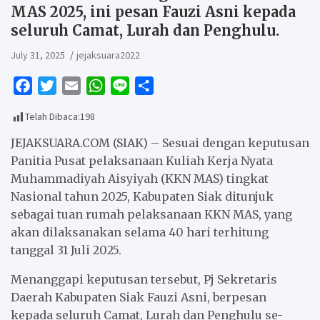
MAS 2025, ini pesan Fauzi Asni kepada
seluruh Camat, Lurah dan Penghulu.
July 31, 2025
jejaksuara2022
F
T
E
W
L
S
a
w
m
h
i
h
Telah Dibaca:
198
c
i
a
a
n
a
e
t
i
t
e
r
JEJAKSUARA.COM (SIAK) – Sesuai dengan keputusan
b
t
l
s
e
Panitia Pusat pelaksanaan Kuliah Kerja Nyata
Muhammadiyah Aisyiyah (KKN MAS) tingkat
o
e
A
Nasional tahun 2025, Kabupaten Siak ditunjuk
o
r
p
sebagai tuan rumah pelaksanaan KKN MAS, yang
k
p
akan dilaksanakan selama 40 hari terhitung
tanggal 31 Juli 2025.
Menanggapi keputusan tersebut, Pj Sekretaris
Daerah Kabupaten Siak Fauzi Asni, berpesan
kepada seluruh Camat, Lurah dan Penghulu se-