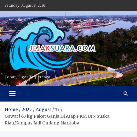
Skip
Saturday, August 8, 2026
to
content
Cepat, Lugas Terpercaya
Home
2025
August
13
Gawat ! 63 kg Paket Ganja Di Atap PKM UIN Suska
Riau,Kampus Jadi Gudang Narkoba