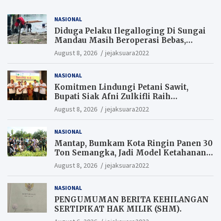
NASIONAL
Diduga Pelaku Ilegalloging Di Sungai
Mandau Masih Beroperasi Bebas,
Masyarakat Minta Aparat Penegak
August 8, 2026
jejaksuara2022
Hukum Segera Tangkap Aktor Dan
Pengurus.
NASIONAL
Komitmen Lindungi Petani Sawit,
Bupati Siak Afni Zulkifli Raih
Penghargaan SIEXPO 2026
August 8, 2026
jejaksuara2022
NASIONAL
Mantap, Bumkam Kota Ringin Panen 30
Ton Semangka, Jadi Model Ketahanan
Pangan Siak.
August 8, 2026
jejaksuara2022
NASIONAL
PENGUMUMAN BERITA KEHILANGAN
SERTIPIKAT HAK MILIK (SHM).