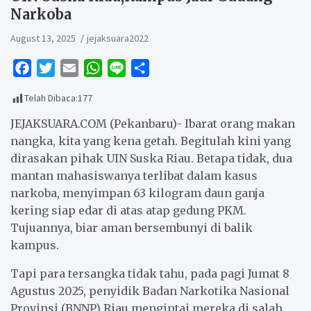
Narkoba
August 13, 2025
jejaksuara2022
F
T
E
W
L
S
a
w
m
h
i
h
Telah Dibaca:
177
c
i
a
a
n
a
e
t
i
t
e
r
JEJAKSUARA.COM (Pekanbaru)- Ibarat orang makan
b
t
l
s
e
nangka, kita yang kena getah. Begitulah kini yang
dirasakan pihak UIN Suska Riau. Betapa tidak, dua
o
e
A
mantan mahasiswanya terlibat dalam kasus
o
r
p
narkoba, menyimpan 63 kilogram daun ganja
k
p
kering siap edar di atas atap gedung PKM.
Tujuannya, biar aman bersembunyi di balik
kampus.
Tapi para tersangka tidak tahu, pada pagi Jumat 8
Agustus 2025, penyidik Badan Narkotika Nasional
Provinsi (BNNP) Riau mengintai mereka di salah