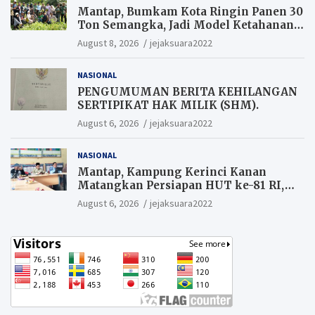
Mantap, Bumkam Kota Ringin Panen 30
Ton Semangka, Jadi Model Ketahanan
Pangan Siak.
August 8, 2026
jejaksuara2022
NASIONAL
PENGUMUMAN BERITA KEHILANGAN
SERTIPIKAT HAK MILIK (SHM).
August 6, 2026
jejaksuara2022
NASIONAL
Mantap, Kampung Kerinci Kanan
Matangkan Persiapan HUT ke-81 RI,
Warga yang ikut Upacara
August 6, 2026
jejaksuara2022
Berkesempatan Raih Hadiah