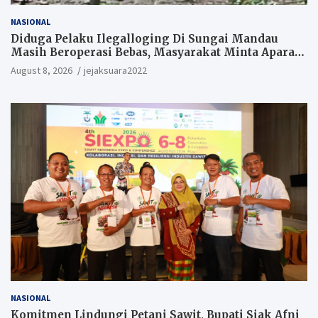
NASIONAL
Diduga Pelaku Ilegalloging Di Sungai Mandau
Masih Beroperasi Bebas, Masyarakat Minta Aparat
Penegak Hukum Segera Tangkap Aktor Dan
August 8, 2026
jejaksuara2022
Pengurus.
NASIONAL
Komitmen Lindungi Petani Sawit, Bupati Siak Afni