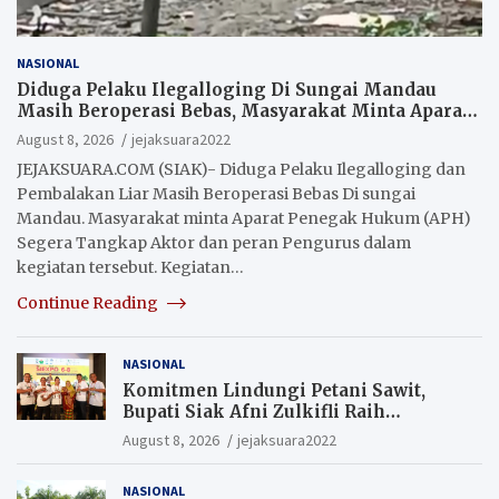
NASIONAL
Diduga Pelaku Ilegalloging Di Sungai Mandau
Masih Beroperasi Bebas, Masyarakat Minta Aparat
Penegak Hukum Segera Tangkap Aktor Dan
August 8, 2026
jejaksuara2022
Pengurus.
JEJAKSUARA.COM (SIAK)- Diduga Pelaku Ilegalloging dan
Pembalakan Liar Masih Beroperasi Bebas Di sungai
Mandau. Masyarakat minta Aparat Penegak Hukum (APH)
Segera Tangkap Aktor dan peran Pengurus dalam
kegiatan tersebut. Kegiatan…
Continue Reading
NASIONAL
Komitmen Lindungi Petani Sawit,
Bupati Siak Afni Zulkifli Raih
Penghargaan SIEXPO 2026
August 8, 2026
jejaksuara2022
NASIONAL