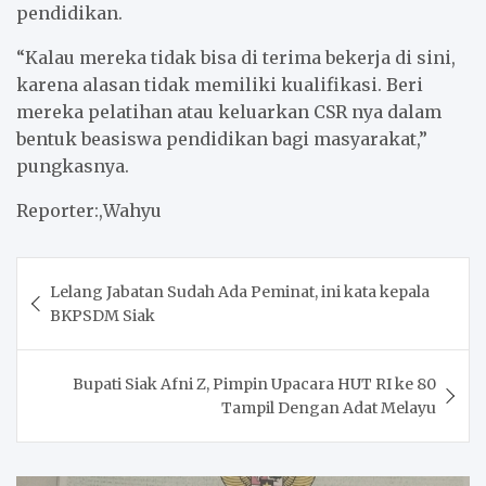
pendidikan.
“Kalau mereka tidak bisa di terima bekerja di sini,
karena alasan tidak memiliki kualifikasi. Beri
mereka pelatihan atau keluarkan CSR nya dalam
bentuk beasiswa pendidikan bagi masyarakat,”
pungkasnya.
Reporter:,Wahyu
Post
Lelang Jabatan Sudah Ada Peminat, ini kata kepala
navigation
BKPSDM Siak
Bupati Siak Afni Z, Pimpin Upacara HUT RI ke 80
Tampil Dengan Adat Melayu