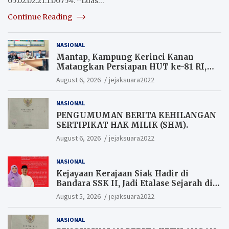
05.02.02.21.1.00754. *Luas…
Continue Reading
NASIONAL
Mantap, Kampung Kerinci Kanan
Matangkan Persiapan HUT ke-81 RI,
Warga yang ikut Upacara
August 6, 2026
jejaksuara2022
Berkesempatan Raih Hadiah
NASIONAL
PENGUMUMAN BERITA KEHILANGAN
SERTIPIKAT HAK MILIK (SHM).
August 6, 2026
jejaksuara2022
NASIONAL
Kejayaan Kerajaan Siak Hadir di
Bandara SSK II, Jadi Etalase Sejarah di
Gerbang Riau
August 5, 2026
jejaksuara2022
NASIONAL