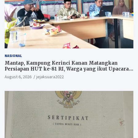
NASIONAL
Mantap, Kampung Kerinci Kanan Matangkan
Persiapan HUT ke-81 RI, Warga yang ikut Upacara
Berkesempatan Raih Hadiah
August 6, 2026
jejaksuara2022