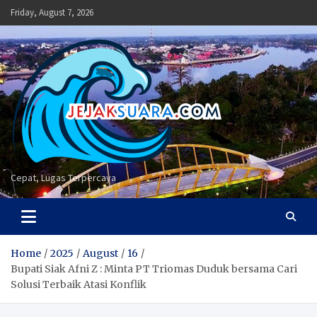
Skip
Friday, August 7, 2026
to
content
Cepat, Lugas Terpercaya
Home
2025
August
16
Bupati Siak Afni Z : Minta PT Triomas Duduk bersama Cari
Solusi Terbaik Atasi Konflik