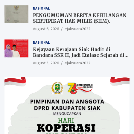
NASIONAL
PENGUMUMAN BERITA KEHILANGAN
SERTIPIKAT HAK MILIK (SHM).
August 6, 2026
jejaksuara2022
NASIONAL
Kejayaan Kerajaan Siak Hadir di
Bandara SSK II, Jadi Etalase Sejarah di
Gerbang Riau
August 5, 2026
jejaksuara2022