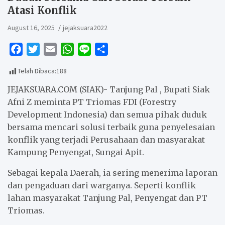
Atasi Konflik
August 16, 2025
jejaksuara2022
F
T
E
W
L
S
a
w
m
h
i
h
Telah Dibaca:
188
c
i
a
a
n
a
e
t
i
t
e
r
JEJAKSUARA.COM (SIAK)- Tanjung Pal , Bupati Siak
b
t
l
s
e
Afni Z meminta PT Triomas FDI (Forestry
Development Indonesia) dan semua pihak duduk
o
e
A
bersama mencari solusi terbaik guna penyelesaian
o
r
p
konflik yang terjadi Perusahaan dan masyarakat
k
p
Kampung Penyengat, Sungai Apit.
Sebagai kepala Daerah, ia sering menerima laporan
dan pengaduan dari warganya. Seperti konflik
lahan masyarakat Tanjung Pal, Penyengat dan PT
Triomas.