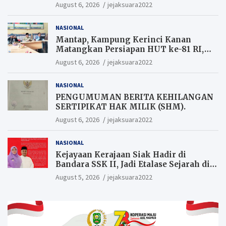
August 6, 2026
jejaksuara2022
NASIONAL
Mantap, Kampung Kerinci Kanan
Matangkan Persiapan HUT ke-81 RI,
Warga yang ikut Upacara
August 6, 2026
jejaksuara2022
Berkesempatan Raih Hadiah
NASIONAL
PENGUMUMAN BERITA KEHILANGAN
SERTIPIKAT HAK MILIK (SHM).
August 6, 2026
jejaksuara2022
NASIONAL
Kejayaan Kerajaan Siak Hadir di
Bandara SSK II, Jadi Etalase Sejarah di
Gerbang Riau
August 5, 2026
jejaksuara2022