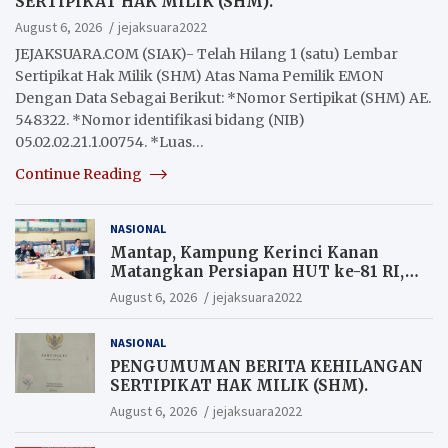
SERTIPIKAT HAK MILIK (SHM).
August 6, 2026
jejaksuara2022
JEJAKSUARA.COM (SIAK)- Telah Hilang 1 (satu) Lembar
Sertipikat Hak Milik (SHM) Atas Nama Pemilik EMON
Dengan Data Sebagai Berikut: *Nomor Sertipikat (SHM) AE.
548322. *Nomor identifikasi bidang (NIB)
05.02.02.21.1.00754. *Luas…
Continue Reading
NASIONAL
Mantap, Kampung Kerinci Kanan
Matangkan Persiapan HUT ke-81 RI,
Warga yang ikut Upacara
August 6, 2026
jejaksuara2022
Berkesempatan Raih Hadiah
NASIONAL
PENGUMUMAN BERITA KEHILANGAN
SERTIPIKAT HAK MILIK (SHM).
August 6, 2026
jejaksuara2022