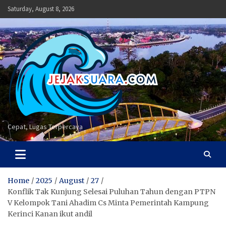
Skip
Saturday, August 8, 2026
to
content
Cepat, Lugas Terpercaya
Home
2025
August
27
Konflik Tak Kunjung Selesai Puluhan Tahun dengan PTPN
V Kelompok Tani Ahadim Cs Minta Pemerintah Kampung
Kerinci Kanan ikut andil