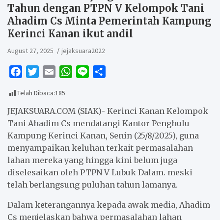
Tahun dengan PTPN V Kelompok Tani
Ahadim Cs Minta Pemerintah Kampung
Kerinci Kanan ikut andil
August 27, 2025
jejaksuara2022
F
T
E
W
L
S
a
w
m
h
i
h
Telah Dibaca:
185
c
i
a
a
n
a
e
t
i
t
e
r
JEJAKSUARA.COM (SIAK)- Kerinci Kanan Kelompok
b
t
l
s
e
Tani Ahadim Cs mendatangi Kantor Penghulu
Kampung Kerinci Kanan, Senin (25/8/2025), guna
o
e
A
menyampaikan keluhan terkait permasalahan
o
r
p
lahan mereka yang hingga kini belum juga
k
p
diselesaikan oleh PTPN V Lubuk Dalam. meski
telah berlangsung puluhan tahun lamanya.
Dalam keterangannya kepada awak media, Ahadim
Cs menjelaskan bahwa permasalahan lahan