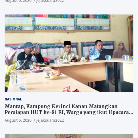
August 6, 2026
jejaksuara2022
NASIONAL
Mantap, Kampung Kerinci Kanan Matangkan
Persiapan HUT ke-81 RI, Warga yang ikut Upacara
Berkesempatan Raih Hadiah
August 6, 2026
jejaksuara2022