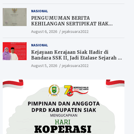
Berkesempatan Raih Hadiah
NASIONAL
PENGUMUMAN BERITA
KEHILANGAN SERTIPIKAT HAK
MILIK (SHM).
August 6, 2026
jejaksuara2022
NASIONAL
Kejayaan Kerajaan Siak Hadir di
Bandara SSK II, Jadi Etalase Sejarah di
Gerbang Riau
August 5, 2026
jejaksuara2022