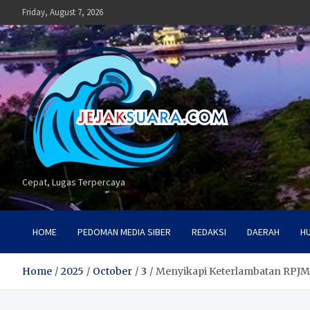
Skip
Friday, August 7, 2026
to
content
Cepat, Lugas Terpercaya
HOME
PEDOMAN MEDIA SIBER
REDAKSI
DAERAH
H
Home
2025
October
3
Menyikapi Keterlambatan RPJMD