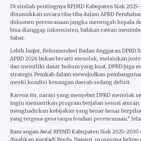
Di sinilah pentingnya RPJMD Kabupaten Siak 2025–2
dimasukkan secara tiba-tiba dalam APBD Perubaha
dokumen perencanaan jangka menengah kepala daer
bisa dianggap inkonsisten, bahkan rawan menimbu
Sabar.
Lebih lanjut, Rekomendasi Badan Anggaran DPRD 
APBD 2026 bukan berarti menolak, melainkan just
dan memiliki dasar hukum yang kuat. DPRD juga 
strategis Pemkab dalam mewujudkan pembangunan d
meski kondisi keuangan daerah sedang defisit.
Karena itu, narasi yang menyebut DPRD menolak ser
ingin memastikan program berjalan sesuai aturan. 
menghadirkan kebijakan yang benar-benar berpiha
yang tergesa-gesa tanpa fondasi perencanaan.” Jela
Rancangan Awal RPJMD Kabupaten Siak 2025–2030 
disahkan menjadi Perda. Namun, prosesnya belum ra