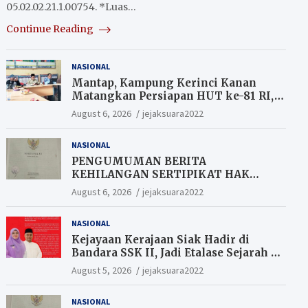
05.02.02.21.1.00754. *Luas…
Continue Reading
NASIONAL
Mantap, Kampung Kerinci Kanan
Matangkan Persiapan HUT ke-81 RI,
Warga yang ikut Upacara
August 6, 2026
jejaksuara2022
Berkesempatan Raih Hadiah
NASIONAL
PENGUMUMAN BERITA
KEHILANGAN SERTIPIKAT HAK
MILIK (SHM).
August 6, 2026
jejaksuara2022
NASIONAL
Kejayaan Kerajaan Siak Hadir di
Bandara SSK II, Jadi Etalase Sejarah di
Gerbang Riau
August 5, 2026
jejaksuara2022
NASIONAL