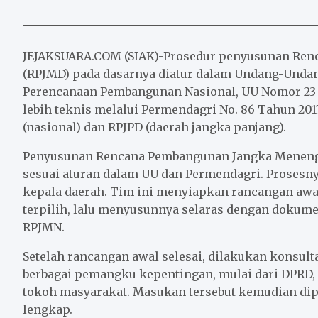
c
i
a
a
n
a
e
t
i
t
e
r
b
t
l
s
e
JEJAKSUARA.COM (SIAK)-Prosedur penyusunan Re
o
e
A
(RPJMD) pada dasarnya diatur dalam Undang-Unda
o
r
p
Perencanaan Pembangunan Nasional, UU Nomor 23 T
k
p
lebih teknis melalui Permendagri No. 86 Tahun 201
(nasional) dan RPJPD (daerah jangka panjang).
Penyusunan Rencana Pembangunan Jangka Menenga
sesuai aturan dalam UU dan Permendagri. Prosesn
kepala daerah. Tim ini menyiapkan rancangan awal 
terpilih, lalu menyusunnya selaras dengan dokume
RPJMN.
Setelah rancangan awal selesai, dilakukan konsu
berbagai pemangku kepentingan, mulai dari DPRD, 
tokoh masyarakat. Masukan tersebut kemudian di
lengkap.