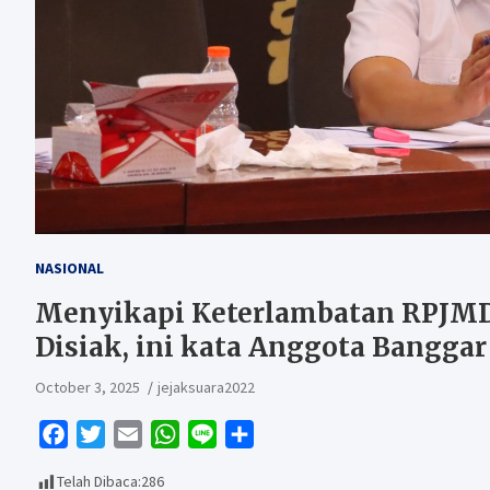
NASIONAL
Menyikapi Keterlambatan RPJMD
Disiak, ini kata Anggota Bangga
October 3, 2025
jejaksuara2022
F
T
E
W
L
S
a
w
m
h
i
h
Telah Dibaca:
286