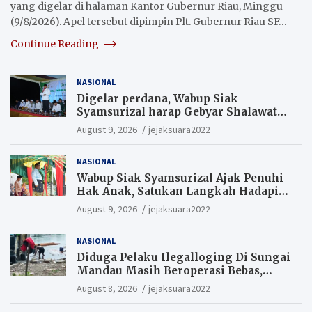
yang digelar di halaman Kantor Gubernur Riau, Minggu
(9/8/2026). Apel tersebut dipimpin Plt. Gubernur Riau SF…
Continue Reading
NASIONAL
Digelar perdana, Wabup Siak
Syamsurizal harap Gebyar Shalawat
bisa meningkatkan nilai keagamaan
August 9, 2026
jejaksuara2022
ditengah-tengah masyarakat.
NASIONAL
Wabup Siak Syamsurizal Ajak Penuhi
Hak Anak, Satukan Langkah Hadapi
Tantangan Daerah
August 9, 2026
jejaksuara2022
NASIONAL
Diduga Pelaku Ilegalloging Di Sungai
Mandau Masih Beroperasi Bebas,
Masyarakat Minta Aparat Penegak
August 8, 2026
jejaksuara2022
Hukum Segera Tangkap Aktor Dan
Pengurus.