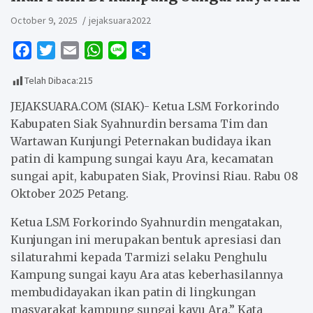
October 9, 2025
jejaksuara2022
F
T
E
W
L
S
a
w
m
h
i
h
Telah Dibaca:
215
c
i
a
a
n
a
e
t
i
t
e
r
JEJAKSUARA.COM (SIAK)- Ketua LSM Forkorindo
b
t
l
s
e
Kabupaten Siak Syahnurdin bersama Tim dan
Wartawan Kunjungi Peternakan budidaya ikan
o
e
A
patin di kampung sungai kayu Ara, kecamatan
o
r
p
sungai apit, kabupaten Siak, Provinsi Riau. Rabu 08
k
p
Oktober 2025 Petang.
Ketua LSM Forkorindo Syahnurdin mengatakan,
Kunjungan ini merupakan bentuk apresiasi dan
silaturahmi kepada Tarmizi selaku Penghulu
Kampung sungai kayu Ara atas keberhasilannya
membudidayakan ikan patin di lingkungan
masyarakat kampung sungai kayu Ara.” Kata