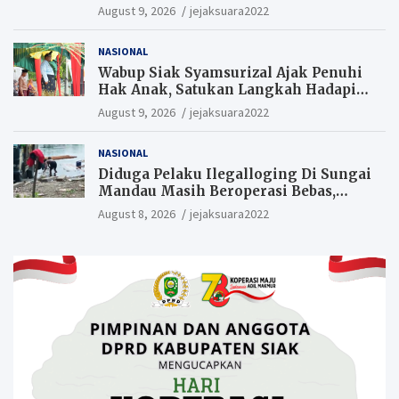
bisa meningkatkan nilai keagamaan
August 9, 2026
jejaksuara2022
ditengah-tengah masyarakat.
NASIONAL
Wabup Siak Syamsurizal Ajak Penuhi
Hak Anak, Satukan Langkah Hadapi
Tantangan Daerah
August 9, 2026
jejaksuara2022
NASIONAL
Diduga Pelaku Ilegalloging Di Sungai
Mandau Masih Beroperasi Bebas,
Masyarakat Minta Aparat Penegak
August 8, 2026
jejaksuara2022
Hukum Segera Tangkap Aktor Dan
Pengurus.