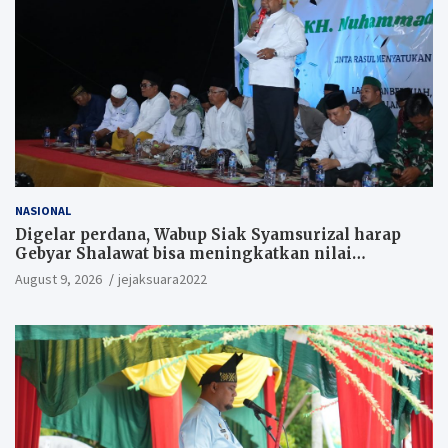
NASIONAL
Digelar perdana, Wabup Siak Syamsurizal harap
Gebyar Shalawat bisa meningkatkan nilai
keagamaan ditengah-tengah masyarakat.
August 9, 2026
jejaksuara2022