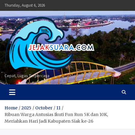
Skip
Thursday, August 6, 2026
to
content
Cepat, Lugas Terpercaya
Home
2025
October
11
Ribuan Warga Antusias Ikuti Fun Run 5K dan 10K,
Meriahkan Hari Jadi Kabupaten Siak ke-26