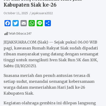
Kabupaten Siak ke-26
October 11, 2025
jejaksuara2022
F
T
E
W
L
S
a
w
m
h
i
h
Telah Dibaca:
247
c
i
a
a
n
a
e
t
i
t
e
r
JEJAKSUARA.COM (Siak) — Sejak pukul 06.00 WIB
b
t
l
s
e
pagi, kawasan Rumah Rakyat Siak sudah dipadati
ribuan masyarakat yang datang dengan semangat
o
e
A
tinggi untuk mengikuti Iven Siak Run 5K dan 10K,
o
r
p
Sabtu (11/10/2025).
k
p
Suasana meriah dan penuh antusias terasa di
setiap sudut, menandai semangat kebersamaan
warga dalam memeriahkan Hari Jadi ke-26
Kabupaten Siak.
Kegiatan olahraga gembira ini dilepas langsung