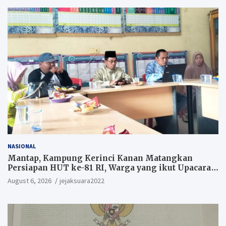
NASIONAL
Mantap, Kampung Kerinci Kanan Matangkan
Persiapan HUT ke-81 RI, Warga yang ikut Upacara
Berkesempatan Raih Hadiah
August 6, 2026
jejaksuara2022