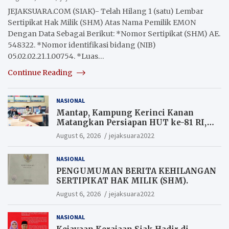
JEJAKSUARA.COM (SIAK)- Telah Hilang 1 (satu) Lembar
Sertipikat Hak Milik (SHM) Atas Nama Pemilik EMON
Dengan Data Sebagai Berikut: *Nomor Sertipikat (SHM) AE.
548322. *Nomor identifikasi bidang (NIB)
05.02.02.21.1.00754. *Luas…
Continue Reading
NASIONAL
Mantap, Kampung Kerinci Kanan
Matangkan Persiapan HUT ke-81 RI,
Warga yang ikut Upacara
August 6, 2026
jejaksuara2022
Berkesempatan Raih Hadiah
NASIONAL
PENGUMUMAN BERITA KEHILANGAN
SERTIPIKAT HAK MILIK (SHM).
August 6, 2026
jejaksuara2022
NASIONAL