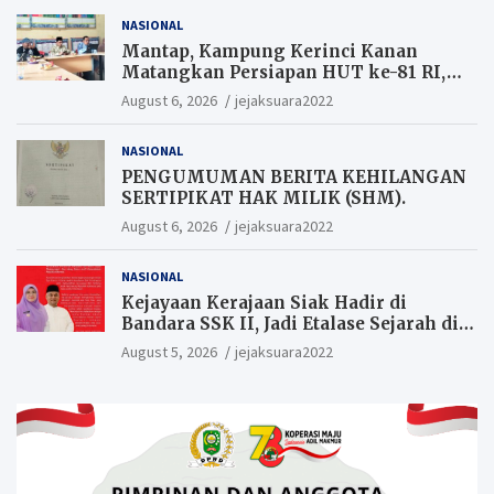
NASIONAL
Mantap, Kampung Kerinci Kanan
Matangkan Persiapan HUT ke-81 RI,
Warga yang ikut Upacara
August 6, 2026
jejaksuara2022
Berkesempatan Raih Hadiah
NASIONAL
PENGUMUMAN BERITA KEHILANGAN
SERTIPIKAT HAK MILIK (SHM).
August 6, 2026
jejaksuara2022
NASIONAL
Kejayaan Kerajaan Siak Hadir di
Bandara SSK II, Jadi Etalase Sejarah di
Gerbang Riau
August 5, 2026
jejaksuara2022