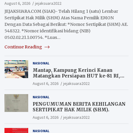
August 6, 2026
jejaksuara2022
JEJAKSUARA.COM (SIAK)- Telah Hilang 1 (satu) Lembar
Sertipikat Hak Milik (SHM) Atas Nama Pemilik EMON
Dengan Data Sebagai Berikut: *Nomor Sertipikat (SHM) AE.
548322. *Nomor identifikasi bidang (NIB)
05.02.02.21.1.00754. *Luas…
Continue Reading
NASIONAL
Mantap, Kampung Kerinci Kanan
Matangkan Persiapan HUT ke-81 RI,
Warga yang ikut Upacara
August 6, 2026
jejaksuara2022
Berkesempatan Raih Hadiah
NASIONAL
PENGUMUMAN BERITA KEHILANGAN
SERTIPIKAT HAK MILIK (SHM).
August 6, 2026
jejaksuara2022
NASIONAL