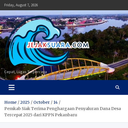
Skip
Friday, August 7, 2026
to
content
Cepat, Lugas Terpercaya
Home
2025
October
14
Pemkab Siak Terima Penghargaan Penyaluran Dana Desa
Tercepat 2025 dari KPPN Pekanbaru