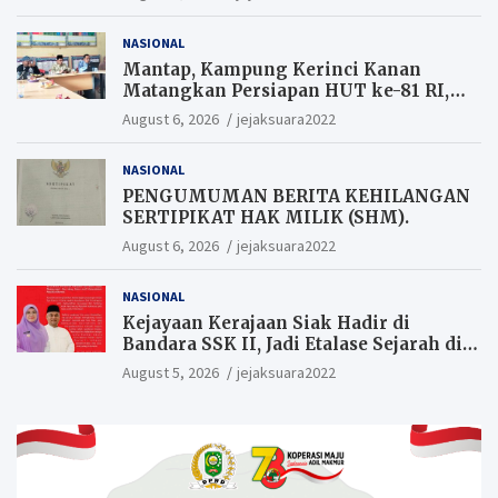
NASIONAL
Mantap, Kampung Kerinci Kanan
Matangkan Persiapan HUT ke-81 RI,
Warga yang ikut Upacara
August 6, 2026
jejaksuara2022
Berkesempatan Raih Hadiah
NASIONAL
PENGUMUMAN BERITA KEHILANGAN
SERTIPIKAT HAK MILIK (SHM).
August 6, 2026
jejaksuara2022
NASIONAL
Kejayaan Kerajaan Siak Hadir di
Bandara SSK II, Jadi Etalase Sejarah di
Gerbang Riau
August 5, 2026
jejaksuara2022