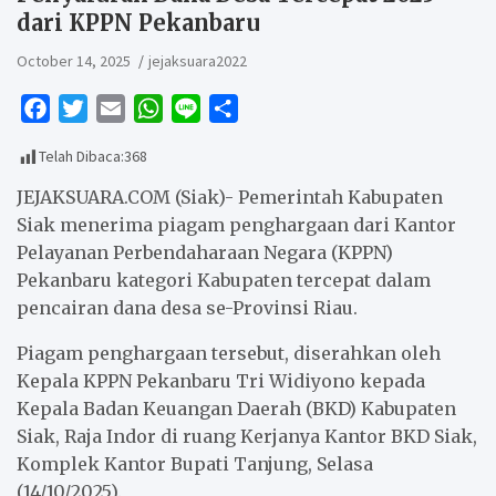
dari KPPN Pekanbaru
October 14, 2025
jejaksuara2022
F
T
E
W
L
S
a
w
m
h
i
h
Telah Dibaca:
368
c
i
a
a
n
a
e
t
i
t
e
r
JEJAKSUARA.COM (Siak)- Pemerintah Kabupaten
b
t
l
s
e
Siak menerima piagam penghargaan dari Kantor
Pelayanan Perbendaharaan Negara (KPPN)
o
e
A
Pekanbaru kategori Kabupaten tercepat dalam
o
r
p
pencairan dana desa se-Provinsi Riau.
k
p
Piagam penghargaan tersebut, diserahkan oleh
Kepala KPPN Pekanbaru Tri Widiyono kepada
Kepala Badan Keuangan Daerah (BKD) Kabupaten
Siak, Raja Indor di ruang Kerjanya Kantor BKD Siak,
Komplek Kantor Bupati Tanjung, Selasa
(14/10/2025).