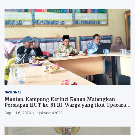
NASIONAL
Mantap, Kampung Kerinci Kanan Matangkan
Persiapan HUT ke-81 RI, Warga yang ikut Upacara
Berkesempatan Raih Hadiah
August 6, 2026
jejaksuara2022